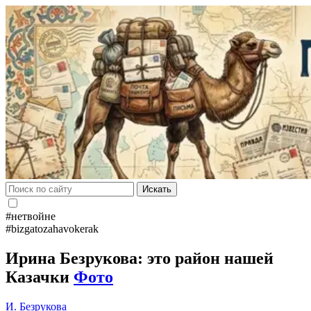
Искать
#нетвойне
#bizgatozahavokerak
Ирина Безрукова: это район нашей
Казачки
Фото
И. Безрукова