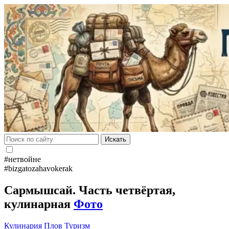
Искать
#нетвойне
#bizgatozahavokerak
Сармышсай. Часть четвёртая,
кулинарная
Фото
Кулинария
Плов
Туризм