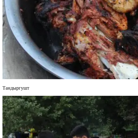
Тандыргушт