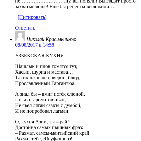
не………………………ну, вы поняли! Выглядит просто
захватывающе! Еще бы рецепты выложили…
[Цитировать]
Ответить
Николай Красильников
:
08/08/2017 в 14:58
УЗБЕКСКАЯ КУХНЯ
Шашлык и плов томятся тут,
Хасып, шурпа и мастава…
Таких не знал, наверно, блюд,
Прославленный Гаргантюа.
А знал бы – вмиг истёк слюной,
Пока от ароматов пьян,
Не съел ляган самсы с думбой,
И не попробовал лагман.
О, кухня Азии, ты – рай!
Достойна самых пышных фраз:
– Рахмат, самсы-мантыйский край,
Рахмат тебе, Юсуф-ошпаз!