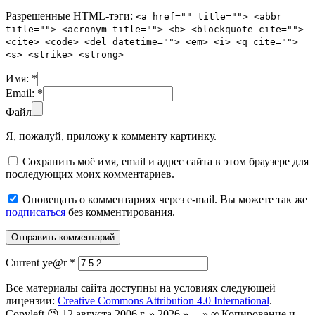
Разрешенные HTML-тэги:
<a href="" title=""> <abbr
title=""> <acronym title=""> <b> <blockquote cite="">
<cite> <code> <del datetime=""> <em> <i> <q cite="">
<s> <strike> <strong>
Имя:
*
Email:
*
Файл
Я, пожалуй, приложу к комменту картинку.
Сохранить моё имя, email и адрес сайта в этом браузере для
последующих моих комментариев.
Оповещать о комментариях через e-mail. Вы можете так же
подписаться
без комментирования.
Current ye@r
*
Все материалы сайта доступны на условиях следующей
лицензии:
Creative Commons Attribution 4.0 International
.
Copyleft 😉 12 августа 2006 г. » 2026 » ... » ∞ Копирование и