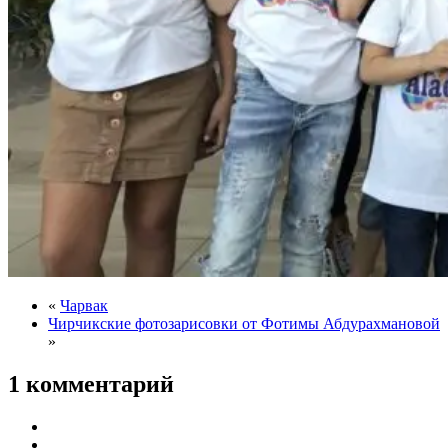
«
Чарвак
Чирчикские фотозарисовки от Фотимы Абдурахмановой
»
1 комментарий