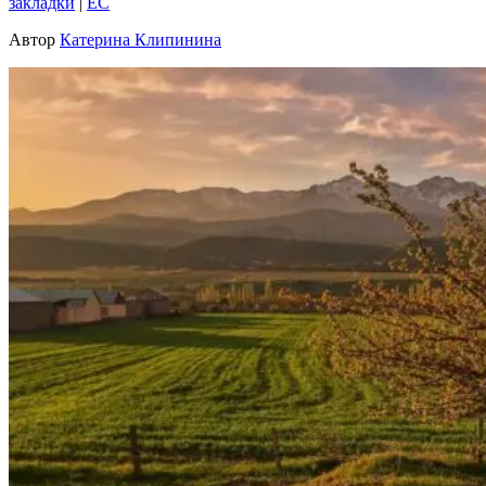
закладки
|
EC
Автор
Катерина Клипинина