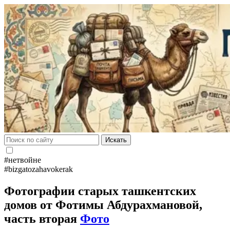
Искать
#нетвойне
#bizgatozahavokerak
Фотографии старых ташкентских
домов от Фотимы Абдурахмановой,
часть вторая
Фото