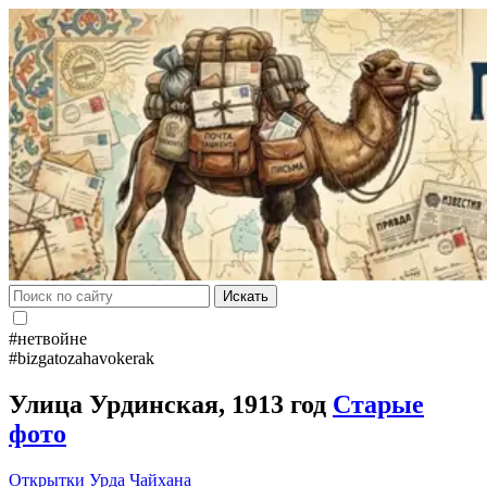
Искать
#нетвойне
#bizgatozahavokerak
Улица Урдинская, 1913 год
Старые
фото
Открытки
Урда
Чайхана