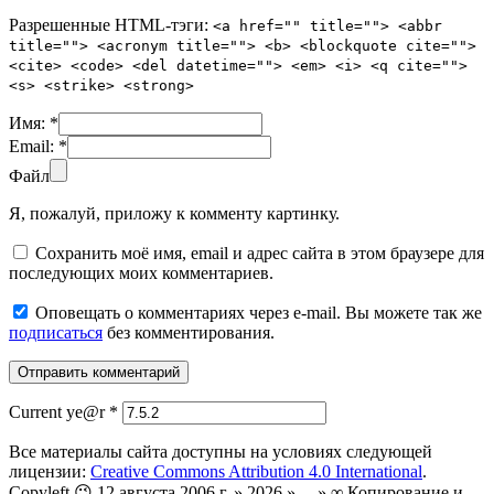
Разрешенные HTML-тэги:
<a href="" title=""> <abbr
title=""> <acronym title=""> <b> <blockquote cite="">
<cite> <code> <del datetime=""> <em> <i> <q cite="">
<s> <strike> <strong>
Имя:
*
Email:
*
Файл
Я, пожалуй, приложу к комменту картинку.
Сохранить моё имя, email и адрес сайта в этом браузере для
последующих моих комментариев.
Оповещать о комментариях через e-mail. Вы можете так же
подписаться
без комментирования.
Current ye@r
*
Все материалы сайта доступны на условиях следующей
лицензии:
Creative Commons Attribution 4.0 International
.
Copyleft 😉 12 августа 2006 г. » 2026 » ... » ∞ Копирование и