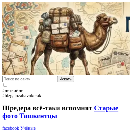
Искать
#нетвойне
#bizgatozahavokerak
Шредера всё-таки вспомнят
Старые
фото
Ташкентцы
facebook
Учёные