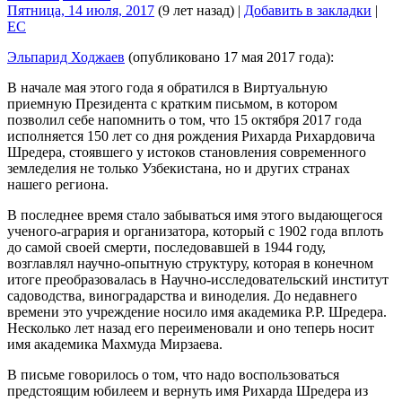
Пятница, 14 июля, 2017
(9 лет назад)
|
Добавить в закладки
|
EC
Эльпарид Ходжаев
(опубликовано 17 мая 2017 года):
В начале мая этого года я обратился в Виртуальную
приемную Президента с кратким письмом, в котором
позволил себе напомнить о том, что 15 октября 2017 года
исполняется 150 лет со дня рождения Рихарда Рихардовича
Шредера, стоявшего у истоков становления современного
земледелия не только Узбекистана, но и других странах
нашего региона.
В последнее время стало забываться имя этого выдающегося
ученого-агрария и организатора, который с 1902 года вплоть
до самой своей смерти, последовавшей в 1944 году,
возглавлял научно-опытную структуру, которая в конечном
итоге преобразовалась в Научно-исследовательский институт
садоводства, виноградарства и виноделия. До недавнего
времени это учреждение носило имя академика Р.Р. Шредера.
Несколько лет назад его переименовали и оно теперь носит
имя академика Махмуда Мирзаева.
В письме говорилось о том, что надо воспользоваться
предстоящим юбилеем и вернуть имя Рихарда Шредера из