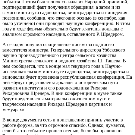
небытия. Потом был звонок сначала из Народной приемной,
подтвердивший факт получения обращения, а затем и из
самого института садоводства, виноградарства и виноделия
позвонили, сообщив, что ежегодно осенью (в сентябре, как
было уточнено) они проводят научную конференцию. В этом
году в ходе форума обязательно будут зачитаны доклады с
анализом огромного наследия, оставленного Р. Шредером.
А сегодня получил официальное письмо за подписью
заместителя министра, Генерального директора Узбекского
научно-производственного центра сельского хозяйства
Министерства сельского и водного хозяйства Ш. Ташева. В
нем сообщается, что в конце мая текущего года в Научно-
исследовательском институте садоводства, виноградарства и
виноделия будет проведена республиканская конференция. На
ней «будут представлены доклады о историческом пути
развития института и его родоначальника Рихарда
Рихардовича Шредера. В дни конференции в музее также
будут представлены материалы о жизненном пути и
творческом наследии Рихарда Шредера в картинах и
мемуарах».
В конце документа есть и приглашение принять участие в
работе форума, за что огромное спасибо. Однако, думается,
если бы это событие прошло осенью, было бы правильно.