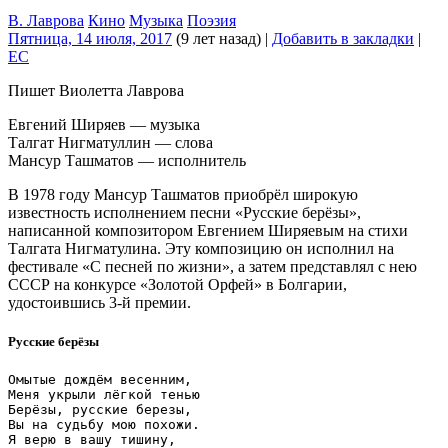
В. Лаврова
Кино
Музыка
Поэзия
Пятница, 14 июля, 2017
(9 лет назад)
|
Добавить в закладки
|
EC
Пишет Виолетта Лаврова
Евгений Ширяев — музыка
Талгат Нигматуллин — слова
Мансур Ташматов — исполнитель
В 1978 году Мансур Ташматов приобрёл широкую
известность исполнением песни «Русские берёзы»,
написанной композитором Евгением Ширяевым на стихи
Талгата Нигматулина. Эту композицию он исполнил на
фестивале «С песней по жизни», а затем представлял с нею
СССР на конкурсе «Золотой Орфей» в Болгарии,
удостоившись 3-й премии.
Русские берёзы
Омытые дождём весенним,

Меня укрыли лёгкой тенью

Берёзы, русские березы,

Вы на судьбу мою похожи.

Я верю в вашу тишину,
