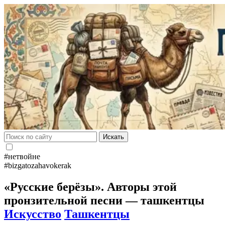
Искать
#нетвойне
#bizgatozahavokerak
«Русские берёзы». Авторы этой
пронзительной песни — ташкентцы
Искусство
Ташкентцы