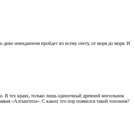
 диве невиданном пройдет во всему свету, от моря до моря. И
то. В тех краях, только лишь одиночный древний могильник
рамвая «Алтынтепа». С каких это пор появился такой топоним?