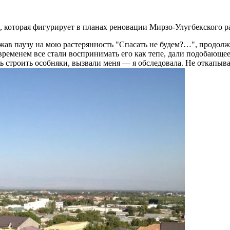
которая фигурирует в планах реновации Мирзо-Улугбекского ра
жав паузу на мою растерянность
Спасать не будем?…
, продол
временем все стали воспринимать его как тепе, дали подобающее
ь строить особняки, вызвали меня — я обследовала. Не откапыва