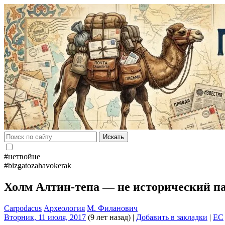
Искать
#нетвойне
#bizgatozahavokerak
Холм Алтин-тепа — не исторический 
Carpodacus
Археология
М. Филанович
Вторник, 11 июля, 2017
(9 лет назад)
|
Добавить в закладки
|
EC