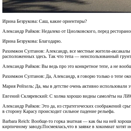
Ирина Безрукова: Саш, какие ориентиры?
Александр Райков: Недалеко от Циолковского, перед рестораном
Ирина Безрукова: Благодарю.
Рахимжон Султанов: Александр, все местные жители-аксакалы з
расположенных здесь. Так что тепа — неиспользованный грунт
Александр Райков: Вы ведь про это конкретное тепе, а не вооб
Рахимжон Султанов: Да, Александр, я говорю только о тепе око
Мария Рейхель: Да, мы в детстве очень активно использовали э
Евгений Скляревский: С холма хорошо видны самолёты на Л
Александр Райков: Это да, из стратегических соображений сры
в сторону Карасу происходит сильное падение рельефа.
Barbara Reich: Вообще-то горка знатная — как бы на ней хоро
кирпичному заводу.Посмеялась,что в заявке в хокимиат хотят 