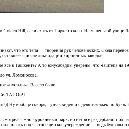
 Golden Hill, если ехать от Паркентского. На маленькой улице 
нают, что это тепа — творения рук человеческих. Сюда перевози
, оставшееся после ликвидации кирпичных заводов.
ще все в Ташкенте? А то юнусабадцы уверены, что Чаштепа на 19 
ло ул. Ломоносова.
тот «пустырь». Весело было.
ИСе. ТАПОиЧ
ть?)) Ну вообще говоря, Тузель виден и с девятиэтажек по Бую
шо смотрелся многоуровневый парк, но нет всё раздербанят под 
использовать под частное детское учереждение — ведь буквально