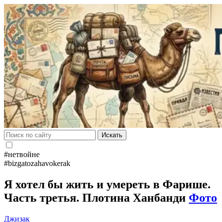
Искать
#нетвойне
#bizgatozahavokerak
Я хотел бы жить и умереть в Фарише.
Часть третья. Плотина Ханбанди
Фото
Джизак