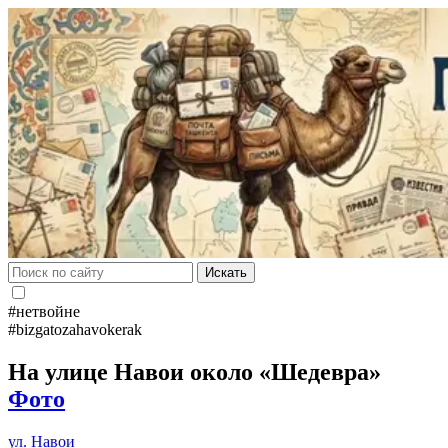
Искать
#нетвойне
#bizgatozahavokerak
На улице Навои около «Шедевра»
Фото
ул. Навои