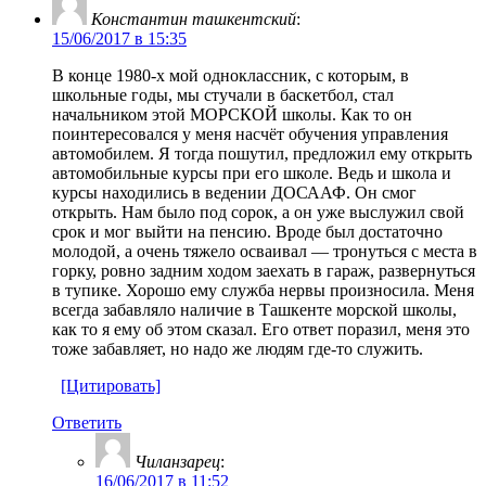
Константин ташкентский
:
15/06/2017 в 15:35
В конце 1980-х мой одноклассник, с которым, в
школьные годы, мы стучали в баскетбол, стал
начальником этой МОРСКОЙ школы. Как то он
поинтересовался у меня насчёт обучения управления
автомобилем. Я тогда пошутил, предложил ему открыть
автомобильные курсы при его школе. Ведь и школа и
курсы находились в ведении ДОСААФ. Он смог
открыть. Нам было под сорок, а он уже выслужил свой
срок и мог выйти на пенсию. Вроде был достаточно
молодой, а очень тяжело осваивал — тронуться с места в
горку, ровно задним ходом заехать в гараж, развернуться
в тупике. Хорошо ему служба нервы произносила. Меня
всегда забавляло наличие в Ташкенте морской школы,
как то я ему об этом сказал. Его ответ поразил, меня это
тоже забавляет, но надо же людям где-то служить.
[Цитировать]
Ответить
Чиланзарец
:
16/06/2017 в 11:52