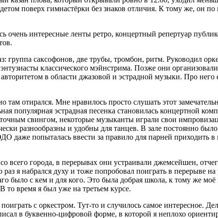
етом поверх гимнастёрки без знаков отличия. К тому же, он по в
ь очень интересные ленты ретро, концертный репертуар публиков
тов.
аз: группа саксофонов, две трубы, тромбон, ритм. Руководил о
нтузиасты классического мэйнстрима. Позже они организовали дж
вторитетом в области джазовой и эстрадной музыки. Про него ес
 там отирался. Мне нравилось просто слушать этот замечательны
ьная популярная эстрадная песенка становилась концертной ком
и точным свингом, некоторые музыканты играли свои импровизац
чески разнообразны и удобны для танцев. В зале постоянно был
ДО даже попыталась ввести за правило для парней приходить в га
о всего города, в перерывах они устраивали джемсейшен, отче
о раз я набрался духу и тоже попробовал поиграть в перерыве на
лаго было с кем и для кого. Это была добрая школа, к тому же м
В то время я был уже на третьем курсе.
играть с оркестром. Тут-то и случилось самое интересное. Дело
писал в буквенно-цифровой форме, в которой я неплохо ориенти