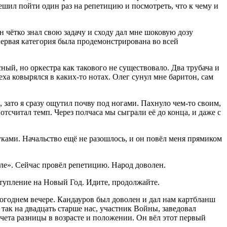
ешил пойти один раз на репетицию и посмотреть, что к чему и
н чётко знал свою задачу и сходу дал мне шоковую дозу
Первая категория была продемонстрирована во всей
ный, но оркестра как такового не существовало. Два трубача и
ха ковырялся в каких-то нотах. Олег сунул мне баритон, сам
зато я сразу ощутил почву под ногами. Пахнуло чем-то своим,
тсчитал темп. Через полчаса мы сыграли её до конца, и даже с
уками. Начальство ещё не разошлось, и он повёл меня прямиком
ле». Сейчас провёл репетицию. Народ доволен.
ступление на Новый Год. Идите, продолжайте.
вогоднем вечере. Кандауров был доволен и дал нам картбланш
так на двадцать старше нас, участник Войны, заведовал
 учета разницы в возрасте и положении. Он вёл этот первый