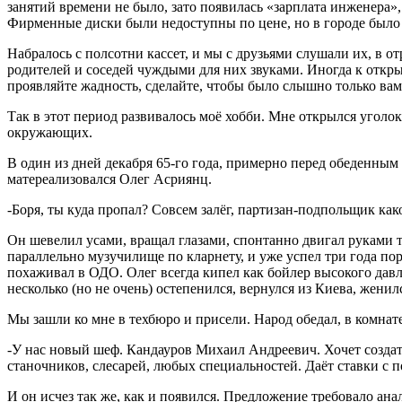
занятий времени не было, зато появилась «зарплата инженера»
Фирменные диски были недоступны по цене, но в городе было н
Набралось с полсотни кассет, и мы с друзьями слушали их, в о
родителей и соседей чуждыми для них звуками. Иногда к откр
проявляйте жадность, сделайте, чтобы было слышно только вам!
Так в этот период развивалось моё хобби. Мне открылся уголок
окружающих.
В один из дней декабря 65-го года, примерно перед обеденным 
матереализовался Олег Асриянц.
-Боря, ты куда пропал? Совсем залёг, партизан-подпольщик како
Он шевелил усами, вращал глазами, спонтанно двигал руками ту
параллельно музучилище по кларнету, и уже успел три года пор
похаживал в ОДО. Олег всегда кипел как бойлер высокого дав
несколько (но не очень) остепенился, вернулся из Киева, жени
Мы зашли ко мне в техбюро и присели. Народ обедал, в комнате
-У нас новый шеф. Кандауров Михаил Андреевич. Хочет создать
станочников, слесарей, любых специальностей. Даёт ставки с п
И он исчез так же, как и появился. Предложение требовало ана