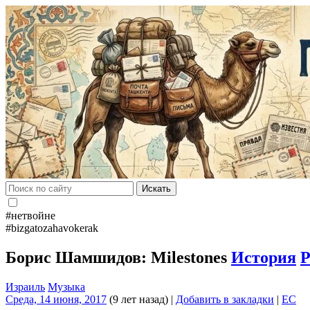
Искать
#нетвойне
#bizgatozahavokerak
Борис Шамшидов: Milestones
История
Р
Израиль
Музыка
Среда, 14 июня, 2017
(9 лет назад)
|
Добавить в закладки
|
EC