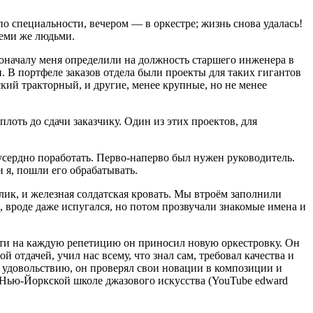
по специальности, вечером — в оркестре; жизнь снова удалась!
теми же людьми.
Поначалу меня определили на должность старшего инженера в
и. В портфеле заказов отдела были проекты для таких гигантов
й тракторный, и другие, менее крупные, но не менее
лоть до сдачи заказчику. Один из этих проектов, для
сердно поработать. Перво-наперво был нужен руководитель.
и я, пошли его обрабатывать.
лик, и железная солдатская кровать. Мы втроём заполнили
я, вроде даже испугался, но потом прозвучали знакомые имена и
очти на каждую репетицию он приносил новую оркестровку. Он
й отдачей, учил нас всему, что знал сам, требовал качества и
и удовольствию, он проверял свои новации в композиции и
 Нью-Йоркской школе джазового искусства (YouTube edward