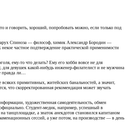
то и говорить, хороший, попробовать можно, если только под
з Барух Спиноза — философ, химик Александр Бородин —
к некое частное подтверждение практической применимости
ля, ему-то что делать? Ему его хобби вовсе не для
ают, для девушек какой-нибудь инженер-филателист и не мужчина
не правда ли…
е всяких примитивных, житейских банальностей, а значит,
тся, что скорректированная рекомендация может звучать
тинформации, художественная самодеятельность, обмен
е официально. Студент-медик, например, успешный в
 на танцплощадке, а знаток анекдотов становился капитаном
аменационных сессий, а уже потом, на производстве — в день