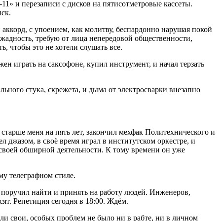
-11» и перезаписи с дисков на пятисотметровые кассеты.
ск.
 аккорд, с упоением, как молитву, беспардонно нарушая покой
 жадность, требую от лица непередовой общественности,
, чтобы это не хотели слушать все.
жен играть на саксофоне, купил инструмент, и начал терзать
льного стука, скрежета, и дыма от электросварки внезапно
 старше меня на пять лет, закончил мехфак Политехнического и
л джазом, в своё время играл в институтском оркестре, и
 своей обширной деятельности. К тому времени он уже
ему телеграфном стиле.
 поручил найти и принять на работу людей. Инженеров,
ят. Репетиция сегодня в 18:00. Ждём.
ли свои, особых проблем не было ни в рабте, ни в личном