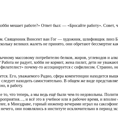
хобби мешает работе?» Ответ был: — «Бросайте работу». Совет, ч
вёздам. Священник Винсент ван Гог — художник, шлифовщик лин
ольку великих жалеть не принято, они обретают бессмертие ка
ычному массовому потребителю белков, жиров, углеводов и алкого
е? Работа не радует, хобби не кормит, жена пилит, дети не уваж
 «филателист» почему-то ассоциируется с сифилисом. Странно, 
ется. Его, уважаемого Радио, сфера компетенции находится выш
следует находить самостоятельно. В общем же виде представляе
но, в работу.
не то, что теперь, а мы ведь ещё были чем-то недовольны. Поли
роприятия…, и всё это в учебное или в рабочее время, и вполн
лее, в Минздраве, горный инженер вечерами играл на саксофоне
ечего, они появлялись в институте исключительно в период экз