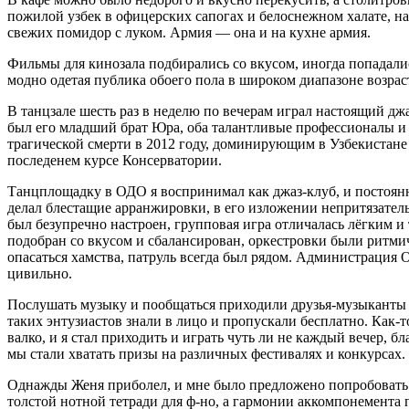
пожилой узбек в офицерских сапогах и белоснежном халате, над
свежих помидор с луком. Армия — она и на кухне армия.
Фильмы для кинозала подбирались со вкусом, иногда попадалис
модно одетая публика обоего пола в широком диапазоне возрас
В танцзале шесть раз в неделю по вечерам играл настоящий дж
был его младший брат Юра, оба талантливые профессионалы и э
трагической смерти в 2012 году, доминирующим в Узбекистане а
последенем курсе Консерватории.
Танцплощадку в ОДО я воспринимал как джаз-клуб, и постоянно
делал блестащие арранжировки, в его изложении непритязател
был безупречно настроен, групповая игра отличалась лёгким 
подобран со вкусом и сбалансирован, оркестровки были ритми
опасаться хамства, патруль всегда был рядом. Администрация О
цивильно.
Послушать музыку и пообщаться приходили друзья-музыканты с
таких энтузиастов знали в лицо и пропускали бесплатно. Как-т
валко, и я стал приходить и играть чуть ли не каждый вечер, б
мы стали хватать призы на различных фестивалях и конкурсах. 
Однажды Женя приболел, и мне было предложено попробовать по
толстой нотной тетради для ф-но, а гармонии аккомпонемента 