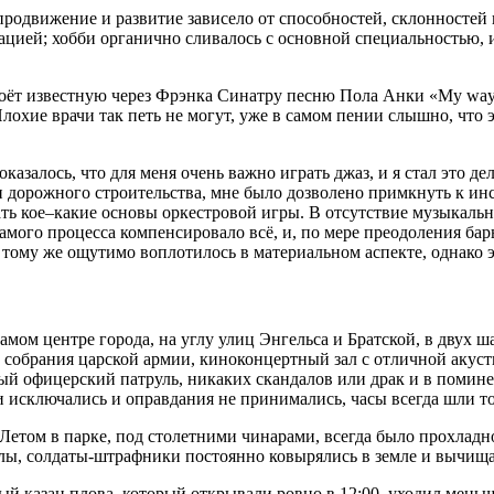
 продвижение и развитие зависело от способностей, склонносте
ией; хобби органично сливалось с основной специальностью, и
поёт известную через Фрэнка Синатру песню Пола Анки «My way
Плохие врачи так петь не могут, уже в самом пении слышно, что 
оказалось, что для меня очень важно играть джаз, и я стал это де
и дорожного строительства, мне было дозволено примкнуть к инс
тать кое–какие основы оркестровой игры. В отсутствие музыкаль
 самого процесса компенсировало всё, и, по мере преодоления ба
 тому же ощутимо воплотилось в материальном аспекте, однако 
мом центре города, на углу улиц Энгельса и Братской, в двух
 собрания царской армии, киноконцертный зал с отличной акусти
чный офицерский патруль, никаких скандалов или драк и в помин
и исключались и оправдания не принимались, часы всегда шли т
Летом в парке, под столетними чинарами, всегда было прохладн
лы, солдаты-штрафники постоянно ковырялись в земле и вычища
ый казан плова, который открывали ровно в 12:00, уходил меньш