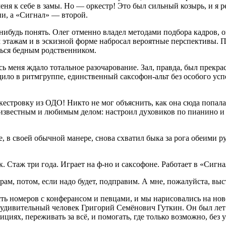
ня к себе в замы. Но — оркестр! Это был сильный козырь, и я р
ии, а «Сигнал» — второй.
нибудь понять. Олег отменно владел методами подбора кадров, о
м этажам и в эскизной форме набросал вероятные перспективы. 
ться бедным родственником.
ь меня ждало тотальное разочарование. Зал, правда, был прекрас
ило в ритмгруппе, единственный саксофон-альт без особого успе
стровку из ОДО! Никто не мог объяснить, как она сюда попала, 
 известным и любимым делом: настроил духовиков по пианино и о
, в своей обычной манере, снова схватил быка за рога обеими р
таж три года. Играет на ф-но и саксофоне. Работает в «Сигна
ам, потом, если надо будет, подправим. А мне, пожалуйста, вы
есть номеров с конферансом и певцами, и мы нарисовались на но
я удивительный человек Григорий Семёнович Гуткин. Он был лет 
тициях, переживать за всё, и помогать, где только возможно, без