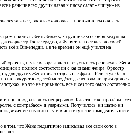
есне раньше всех других давал к плову салат «ачичук» из
ался заранее, так что около кассы постоянно тусовалась
ркестром пианист Женя Живаев, в группе саксофонов ведущим
аз-оркестр Гостелерадио, а Женя так и остался, до своей
ть всё в Викепедии, а в те времена он ещё учился на
й оркестр, и уже вскоре я знал наизусть весь репертуар. Женя
позицией в полном соответствии с канонами жанра. Оркестр
ии, для других Женя писал отдельные фразы. Репертуар был
о полно аккуратно одетой молодёжи, девушкам не приходилось
лстуках, но это не привилось, всё и без того было достаточно
го танцы продолжались непрерывно. Билетные контролёры всех
 рояле, с контрабасом и ударными. Получилось, ни шатко ни
оё продвижение помогло нам и в институтской самодеятельности,
 в том, что Женя педантично записывал все свои соло в
ровался.