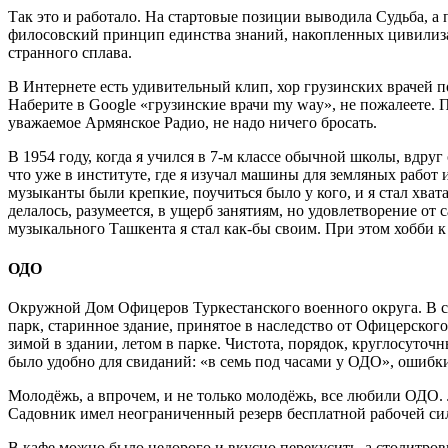
Так это и работало. На стартовые позиции выводила Судьба, а
филосовский принцип единства знаний, накопленных цивилизац
странного сплава.
В Интернете есть удивительный клип, хор грузинских врачей 
Наберите в Google «грузинские врачи my way», не пожалеете. 
уважаемое Армянское Радио, не надо ничего бросать.
В 1954 году, когда я учился в 7-м классе обычной школы, вдруг 
что уже в институте, где я изучал машины для земляных работ 
музыканты были крепкие, поучиться было у кого, и я стал хва
делалось, разумеется, в ущерб занятиям, но удовлетворение от
музыкального Ташкента я стал как-бы своим. При этом хобби к
ОДО
Окружной Дом Офицеров Туркестанского военного округа. В са
парк, старинное здание, принятое в наследство от Офицерского
зимой в здании, летом в парке. Чистота, порядок, круглосуто
было удобно для свиданий: «в семь под часами у ОДО», ошибк
Молодёжь, а впрочем, и не только молодёжь, все любили ОДО. 
Садовник имел неограниченный резерв бесплатной рабочей си
В кафе можно было недорого и вкусно перекусить, а столитров