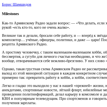
Борис Шамшидов
Milestones
Как-то Армянскому Радио задали вопрос: — «Что делать, если 
рукой «есть кто-то, кого не очень жалко».
Великие так и делали, бросали себе работу, и — вперёд к з
композитор… учёные, офицеры, политики, и даже — цари! Поск
рецепта Армянского Радио.
А простому человечку, с таким маленьким-маленьким хобби, об
бессмертия, а сугубо для личного счастья необходимо, и что ж
вообще, отворачиваются себе вежливо-брезгливо. У них слово
Однако, такая грустная схема Армянским Радио не рассматрива
выход из этой минорной ситуации в каждом конкретном случае 
примерно так: превратить работу в хобби, а хобби, соответствен
Легко и гладко это выходило у нас в нашей «прежней» жизни, 
анекдотами, спортивные новости, лёгкий флирт, юбилейные ме
проведении политинформаций, делал карьеру в комсомоле и да
КВН и популярным телеведущим. Про спортсменов и говорить н
получения зарплаты.