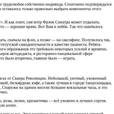
й и трудолюбия собственно индивида. Спонтанно подтверждался
 оставалось только правильно выбрать компоненты этого
». И как поют, сам мэтр Фрэнк Синатра может отдыхать.
это — хорошие врачи. Вот Вам и хобби. Так что ошибалось
лать, сначала на ф-но, а позже — на саксофоне. Получилось так,
титутской самодеятельности в качестве пианиста. Ребята-
ного образования это требовало некоторых усилий и времени,
рьеров автодидакта, в ресторанно-танцевальной сфере
это было вторично, главное было — играть.
 шагах от Сквера Революции. Небольшой, уютный, ухоженный
кой, бильярдная, кафе, а также лучшая в городе танцплощадка,
е. Снаружи на здании висели большие вокзальные часы, и это
очно.
о, розы, лилии, хризантемы — всё ухожено и лучших сортов.
ли аллеи.
е чем за час. Этот поистине ханский плов готовил строгий