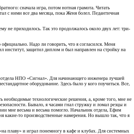
братного: сначала игра, потом нотная грамота. Читать
тал с ними все два месяца, пока Женя болел. Педантичная
ему не приходилось. Так это продолжалось около двух лет: три-
официально. Надо ли говорить, что я согласился. Меня
ил институт, защитил диплом и был направлен на стройку на
го отдела НПО «Сигнал». Для начинающего инженера лучшей
стандартное оборудование. Здесь было у кого поучиться. Все,
ь необходимые технологические решения, а, кроме того, мне не
зопасности. Бывало, я часами гнал стружку и ломал резцы и
твии мне весьма и весьма помогло. Начальник отдела, Ефим
ня какие-то производственные намерения. Но вышло так, что я
 «на плаву» и играл понемногу в кафе и клубах. Для системных