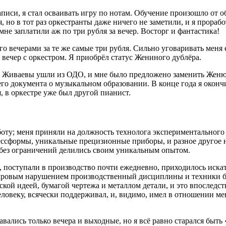
записи, я стал осваивать игру по нотам. Обучение произошло от о
 но в тот раз оркестранты даже ничего не заметили, и я прорабо
не заплатили аж по три рубля за вечер. Восторг и фантастика!
го вечерами за те же самые три рубля. Сильно уговаривать меня 
 вечер с оркестром. Я приобрёл статус Жениного дублёра.
ья Живаевы ушли из ОДО, и мне было предложено заменить Женю 
го документа о музыкальном образовании. В конце года я оконч
, в оркестре уже был другой пианист.
аботу; меня приняли на должность технолога экспериментально
ссформы, уникальные прецизионные приборы, и разное другое не
и без ограничений делились своим уникальным опытом.
 поступали в производство почти ежедневно, приходилось искат
махровым нарушением производственный дисциплины и техники бе
ской идеей, бумагой чертежа и металлом детали, и это впоследс
ловеку, всячески поддерживал, и, видимо, имел в отношении ме
авались только вечера и выходные, но я всё равно старался быть