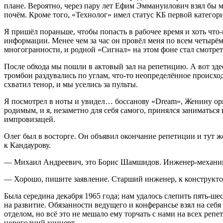
плане. Вероятно, через пару лет Ефим Эммануилович взял бы ме
почём. Кроме того, «Технолог» имел статус КБ первой категор
Я пришёл пораньше, чтобы попасть в рабочее время и хоть что-
информации. Менее чем за час он провёл меня по всем четырё
многогранности, и родной «Сигнал» на этом фоне стал смотре
После обхода мы пошли в актовый зал на репетицию. А вот здес
тромбон раздувались по углам, что-то неопределённое происход
схватил тенор, и мы уселись за пульты.
Я посмотрел в ноты и увидел… боссанову «Dream», Женину орке
родимым, и я, незаметно для себя самого, принялся заниматься
импровизацей.
Олег был в восторге. Он объявил окончание репетиции и тут же
к Кандаурову.
— Михаил Андреевич, это Борис Шамшидов. Инженер-механик. С
— Хорошо, пишите заявление. Старший инженер, к конструктор
Была середина декабря 1965 года; нам удалось слепить пять-ш
на развитие. Обязанности ведущего и конферансье взял на себ
отделом, но всё это не мешало ему торчать с нами на всех репе
новогодний концерт.