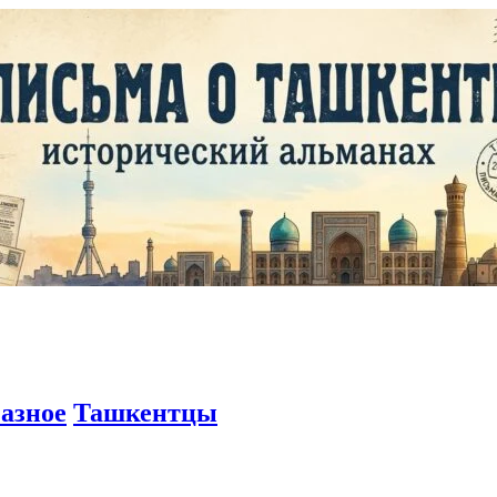
азное
Ташкентцы