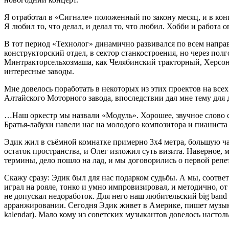
Я отработал в «Сигнале» положенный по закону месяц, и в кон
Я любил то, что делал, и делал то, что любил. Хобби и работа 
В тот период «Технолог» динамично развивался по всем направ
конструкторский отдел, в сектор станкостроения, но через пол
Минтракторсельхозмаша, как Челябинский тракторный, Херсон
интересные заводы.
Мне довелось поработать в некоторых из этих проектов на всех
Алтайского Моторного завода, впоследствии дал мне тему для 
…Наш оркестр мы назвали «Модуль». Хорошее, звучное слово с
Братья-лабухи навели нас на молодого композитора и пианиста 
Эдик жил в съёмной комнатке примерно 3х4 метра, большую ча
остаток пространства, и Олег изложил суть визита. Наверное, 
термины, дело пошло на лад, и мы договорились о первой репе
Скажу сразу: Эдик был для нас подарком судьбы. А мы, соотве
играл на рояле, тонко и умно импровизировал, и методично, от 
не допускал недоработок. Для него наш любительский big band
арранжировании. Сегодня Эдик живет в Америке, пишет музыку
kalendar). Мало кому из советских музыкантов довелось настоль