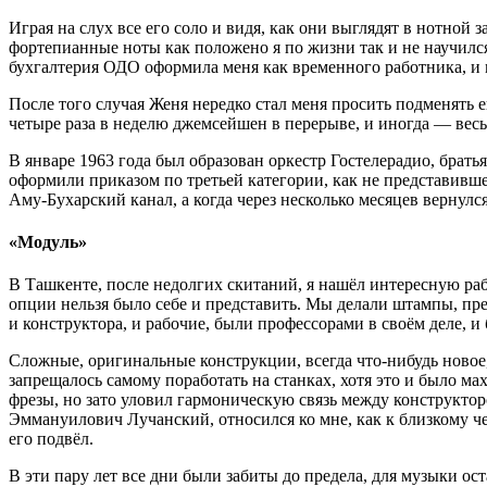
Играя на слух все его соло и видя, как они выглядят в нотной 
фортепианные ноты как положено я по жизни так и не научился,
бухгалтерия ОДО оформила меня как временного работника, и м
После того случая Женя нередко стал меня просить подменять е
четыре раза в неделю джемсейшен в перерыве, и иногда — весь
В январе 1963 года был образован оркестр Гостелерадио, брат
оформили приказом по третьей категории, как не представивше
Аму-Бухарский канал, а когда через несколько месяцев вернулся
«Модуль»
В Ташкенте, после недолгих скитаний, я нашёл интересную р
опции нельзя было себе и представить. Мы делали штампы, пре
и конструктора, и рабочие, были профессорами в своём деле, 
Сложные, оригинальные конструкции, всегда что-нибудь новое,
запрещалось самому поработать на станках, хотя это и было 
фрезы, но зато уловил гармоническую связь между конструктор
Эммануилович Лучанский, относился ко мне, как к близкому че
его подвёл.
В эти пару лет все дни были забиты до предела, для музыки ост