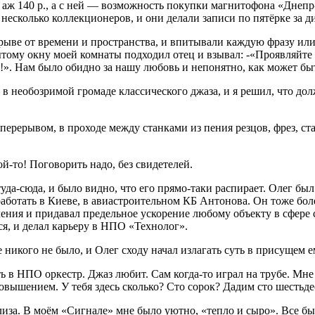
, аж 140 р., а с ней — возможность покупки магнитофона «Днепр
есколько коллекционеров, и они делали записи по пятёрке за ди
трыве от времени и пространства, и впитывали каждую фразу или
ытому окну моей комнаты подходил отец и взывал: -«Проявляйте
». Нам было обидно за нашу любовь и непонятно, как может быть
 в необозримой громаде классического джаза, и я решил, что дол
перерывом, в проходе между станками из пения резцов, фрез, ста
й-то! Поговорить надо, без свидетелей.
да-сюда, и было видно, что его прямо-таки распирает. Олег был
аботать в Киеве, в авиастроительном КБ Антонова. Он тоже боле
ления и придавал предельное ускорение любому объекту в сфере
лся, и делал карьеру в НПО «Технолог».
 никого не было, и Олег сходу начал излагать суть в присущем 
 в НПО оркестр. Джаз любит. Сам когда-то играл на трубе. Мне
овышением. У тебя здесь сколько? Сто сорок? Дадим сто шестьдес
лиза. В моём «Сигнале» мне было уютно, «тепло и сыро». Все бы