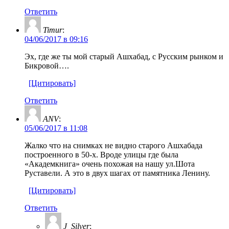
Ответить
Timur
:
04/06/2017 в 09:16
Эх, где же ты мой старый Ашхабад, с Русским рынком и
Бикровой….
[Цитировать]
Ответить
ANV
:
05/06/2017 в 11:08
Жалко что на снимках не видно старого Ашхабада
построенного в 50-х. Вроде улицы где была
«Академкнига» очень похожая на нашу ул.Шота
Руставели. А это в двух шагах от памятника Ленину.
[Цитировать]
Ответить
J_Silver
: