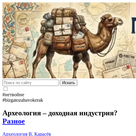
Искать
#нетвойне
#bizgatozahavokerak
Археология – доходная индустрия?
Разное
Археология
В. Карасёв