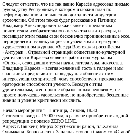
Следует отметить, что не так давно Карасёв адресовал письмо
руководству Республики, в котором изложил план по
реформированию и повышению доходности индустрии
археологии. Об этом также будет рассказано в Пятницу.
Владимир Александрович также является преданным
почитателем изобразительного искусства и литературы, и
посвящает этим темам свои бесконечно проникновенные эссе,
периодически публикующиеся в узбекском литературно-
художественном журнале «Звезда Востока» и российском
«Антураж». Отдельной страницей общественно-культурной
деятельности Карасёва является работа над журналом
«Эпоха», освещавшим темы науки, литературы, искусства.
Владимир Карасёв – всегда желанный гость в галерее и мы
счастливы предоставить площадку для общения с ним
интересующихся зрителей, чему способствуют прекрасные
ораторские способности ученого. Беседуя с этим
удивительным, всесторонне образованным человеком, не
просто получаешь удовольствие, но приобретаешь бесценные
знания и умение критически мыслить.
Начало мероприятия – Пятница, 2 июня, 18.30
Стоимость входа – 15.000 сум, в размере приобретения одной
репродукции с показов ZERO LINE.
Адрес: г.Ташкент, Мирзо-Улугбекский район, пл.Хамида
Олимжана, Бизнес-центр, Западная сторона (рядом со «Старой