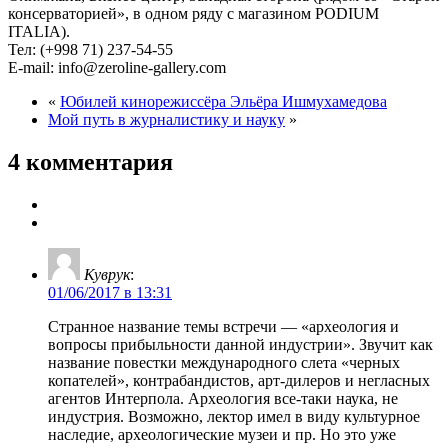
консерваторией», в одном ряду с магазином PODIUM
ITALIA).
Тел: (+998 71) 237-54-55
E-mail: info@zeroline-gallery.com
«
Юбилей кинорежиссёра Эльёра Ишмухамедова
Мой путь в журналистику и науку
»
4 комментария
Куврук
:
01/06/2017 в 13:31
Странное название темы встречи — «археология и
вопросы прибыльности данной индустрии». Звучит как
название повестки международного слета «черных
копателей», контрабандистов, арт-дилеров и негласных
агентов Интерпола. Археология все-таки наука, не
индустрия. Возможно, лектор имел в виду культурное
наследие, археологические музеи и пр. Но это уже