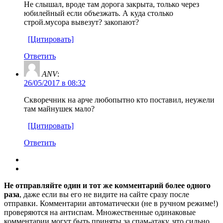
Не слышал, вроде там дорога закрыта, только через
юбилейный если объезжать. А куда столько
строй.мусора вывезут? закопают?
[Цитировать]
Ответить
ANV
:
26/05/2017 в 08:32
Скворечник на арче любопытно кто поставил, неужели
там майнушек мало?
[Цитировать]
Ответить
Не отправляйте один и тот же комментарий более одного
раза
, даже если вы его не видите на сайте сразу после
отправки. Комментарии автоматически (не в ручном режиме!)
проверяются на антиспам. Множественные одинаковые
комментарии могут быть приняты за спам-атаку, что сильно