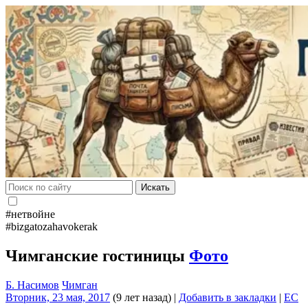
Искать
#нетвойне
#bizgatozahavokerak
Чимганские гостиницы
Фото
Б. Насимов
Чимган
Вторник, 23 мая, 2017
(9 лет назад)
|
Добавить в закладки
|
EC