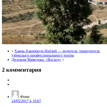
«
Хамза-Хакимзода Ниёзий — родитель, прародитель
узбекского профессионального театра
Дилором Мамедова. «Восход»
»
2 комментария
Фома
:
24/05/2017 в 10:07