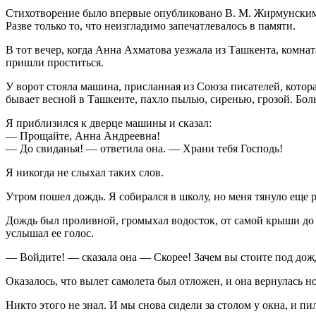
Стихотворение было впервые опубликовано В. М. Жирмунским. 
Разве только то, что неизгладимо запечатлевалось в памяти.
В тот вечер, когда Анна Ахматова уезжала из Ташкента, ком
пришли проститься.
У ворот стояла машина, присланная из Союза писателей, котор
бывает весной в Ташкенте, пахло пылью, сиренью, грозой. Бо
Я приблизился к дверце машины и сказал:
— Прощайте, Анна Андреевна!
— До свиданья! — ответила она. — Храни тебя Господь!
Я никогда не слыхал таких слов.
Утром пошел дождь. Я собирался в школу, но меня тянуло еще р
Дождь был проливной, громыхал водосток, от самой крыши до з
услышал ее голос.
— Войдите! — сказала она — Скорее! Зачем вы стоите под дож
Оказалось, что вылет самолета был отложен, и она вернулась 
Никто этого не знал. И мы снова сидели за столом у окна, и пил