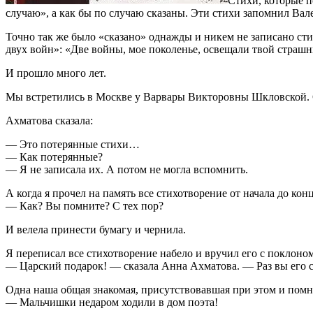
Стихи, которые п
случаю», а как бы по случаю сказаны. Эти стихи запомнил Вале
Точно так же было «сказано» однажды и никем не записано ст
двух войн»: «Две войны, мое поколенье, освещали твой страшн
И прошло много лет.
Мы встретились в Москве у Варвары Викторовны Шкловской. С
Ахматова сказала:
— Это потерянные стихи…
— Как потерянные?
— Я не записала их. А потом не могла вспомнить.
А когда я прочел на память все стихотворение от начала до конц
— Как? Вы помните? С тех пор?
И велела принести бумагу и чернила.
Я переписал все стихотворение набело и вручил его с поклоном
— Царский подарок! — сказала Анна Ахматова. — Раз вы его со
Одна наша общая знакомая, присутствовавшая при этом и помн
— Мальчишки недаром ходили в дом поэта!