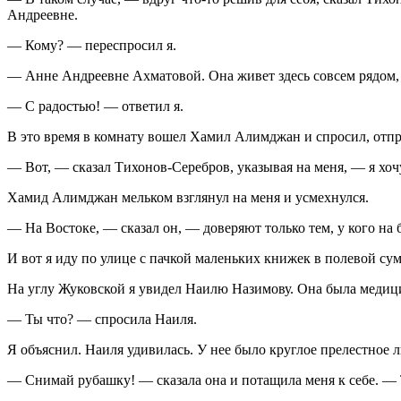
Андреевне.
— Кому? — переспросил я.
— Анне Андреевне Ахматовой. Она живет здесь совсем рядом, 
— С радостью! — ответил я.
В это время в комнату вошел Хамил Алимджан и спросил, отп
— Вот, — сказал Тихонов-Серебров, указывая на меня, — я хо
Хамид Алимджан мельком взглянул на меня и усмехнулся.
— На Востоке, — сказал он, — доверяют только тем, у кого на 
И вот я иду по улице с пачкой маленьких книжек в полевой су
На углу Жуковской я увидел Наилю Назимову. Она была медицин
— Ты что? — спросила Наиля.
Я объяснил. Наиля удивилась. У нее было круглое прелестное л
— Снимай рубашку! — сказала она и потащила меня к себе. —