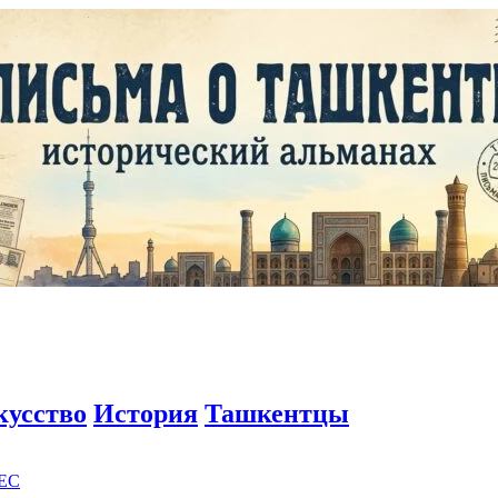
кусство
История
Ташкентцы
EC