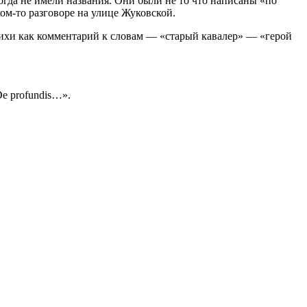
гда не имели названия. Они были не то что написаны «по
ком-то разговоре на улице Жуковской.
тихи как комментарий к словам — «старый кавалер» — «герой
e profundis…».