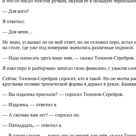
и что-то писал толстой ручкой, окуная ее в большую чернильни
— Для кого?
Я ответил:
— Для меня…
Не знаю, услышал ли он мой ответ, но он отложил перо, встал
на столе, где уже под номерами значились различные подписи.
— Надо написать здесь ваше имя, — сказал Тихонов-Серебров.
Я взял перо и разборчиво записал свою фамилию, с ужасом соо
Сейчас Тихонов-Серебров спросит, кто я такой. Но он молча р
круглыми полями тропической формы я держал в руках. Башмак
— Вы издалека приехали? — спросил Тихонов-Серебров.
— Издалека, — ответил я.
— А сколько вам лет? — спросил он.
— Пятнадцать, — ответил я.
— В таком случае, — вдруг что-то решив для себя, сказал Тихо