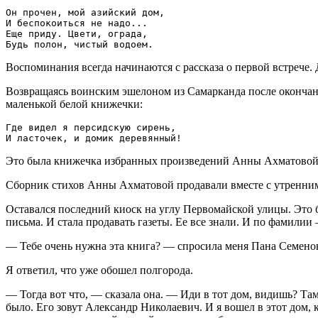
Он прочен, мой азийский дом,

И беспокоиться не надо...

Еще приду. Цвети, ограда,

Воспоминания всегда начинаются с рассказа о первой встрече. 
Возвращаясь воинским эшелоном из Самарканда после окончани
маленькой белой книжечки:
Где видел я персидскую сирень,

Это была книжечка избранных произведений Анны Ахматовой, из
Сборник стихов Анны Ахматовой продавали вместе с утренним
Оставался последний киоск на углу Первомайской улицы. Это б
письма. И стала продавать газеты. Ее все знали. И по фамили
— Тебе очень нужна эта книга? — спросила меня Пана Семено
Я ответил, что уже обошел полгорода.
— Тогда вот что, — сказала она. — Иди в тот дом, видишь? Там
было. Его зовут Александр Николаевич. И я вошел в этот дом,