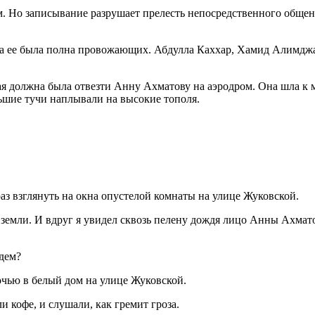
Но записывание разрушает прелесть непосредственного общения.
ната ее была полна провожающих. Абдулла Каххар, Хамид Алимд
ая должна была отвезти Анну Ахматову на аэродром. Она шла к м
льшие тучи наплывали на высокие тополя.
аз взглянуть на окна опустелой комнаты на улице Жуковской.
емли. И вдруг я увидел сквозь пелену дождя лицо Анны Ахматов
дем?
ночью в белый дом на улице Жуковской.
и кофе, и слушали, как гремит гроза.