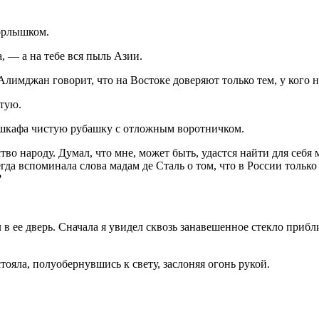
горлышком.
 — а на тебе вся пыль Азии.
лимджан говорит, что на Востоке доверяют только тем, у кого н
стую.
 шкафа чистую рубашку с отложным воротничком.
о народу. Думал, что мне, может быть, удастся найти для себя м
да вспоминала слова мадам де Сталь о том, что в России только 
?
л в ее дверь. Сначала я увидел сквозь занавешенное стекло прибл
тояла, полуобернувшись к свету, заслоняя огонь рукой.