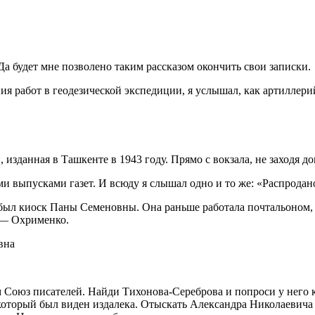
Да будет мне позволено таким рассказом окончить свои записки.
я работ в геодезической экспедиции, я услышал, как артиллерий
данная в Ташкенте в 1943 году. Прямо с вокзала, не заходя дом
и выпусками газет. И всюду я слышал одно и то же: «Распродан
ыл киоск Паны Семеновны. Она раньше работала почтальоном, но
и — Охрименко.
вна
 Союз писателей. Найди Тихонова-Сереброва и попроси у него кни
 который был виден издалека. Отыскать Александра Николаевича