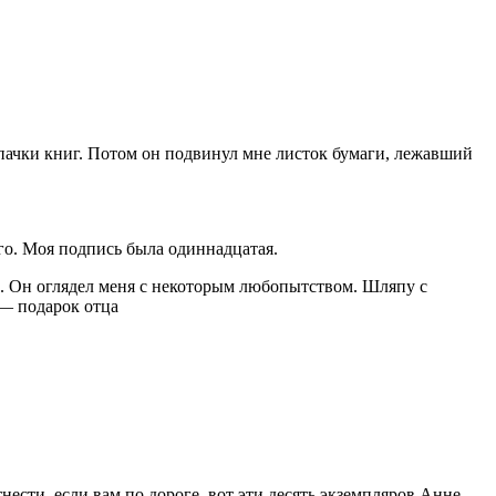
 пачки книг. Потом он подвинул мне листок бумаги, лежавший
ого. Моя подпись была одиннадцатая.
ла. Он оглядел меня с некоторым любопытством. Шляпу с
 — подарок отца
нести, если вам по дороге, вот эти десять экземпляров Анне