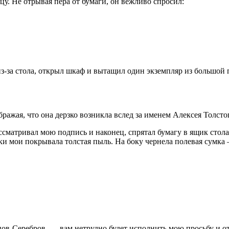
цу. Не отрывая пера от бумаги, он вежливо спросил:
 из-за стола, открыл шкаф и вытащил один экземпляр из большой
бражая, что она дерзко возникла вслед за именем Алексея Толст
ассматривал мою подпись и наконец, спрятал бумагу в ящик сто
и мои покрывала толстая пыль. На боку чернела полевая сумка
нов-Серебров, — вам нетрудно будет исполнить мою просьбу и от