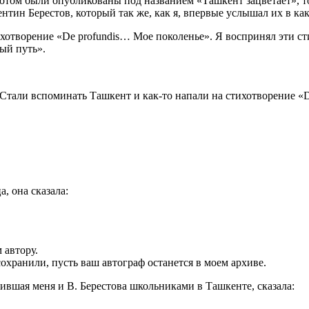
отом были опубликованы под названием «Ташкент зацветает», то
нтин Берестов, который так же, как я, впервые услышал их в ка
ихотворение «De profundis… Мое поколенье». Я воспринял эти с
ый путь».
тали вспоминать Ташкент и как-то напали на стихотворение «D
а, она сказала:
 автору.
хранили, пусть ваш автограф останется в моем архиве.
ившая меня и В. Берестова школьниками в Ташкенте, сказала: