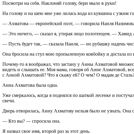
Посмотри на себя. Наклоняй голову, бери мыло в руки!
На голову и на шею мне уже лилась вода из кувшина с узким 
— Ахматова — европейский поэт, — говорила Наиля Назимова,
— Это ничего, — сказал я, утирая лицо полотенцем. — Хамид А
— Пусть будет так, — сказала Наиля, — но рубашку надень чи
Она бросила на стул мою пропыленную ковбойку и достала из
Почему-то я воображал, что застану у Анны Ахматовой множеств
видеть и слышать ее. Моя мама, говоря об Анне Ахматовой, всег
с Анной Ахматовой? Что я скажу ей? О чем? О мадам де Сталь
Анна Ахматова была одна.
Уже смеркалось, когда я поднялся по шаткой лесенке и постуча
свечи.
Дверь отворилась, Анну Ахматову нельзя было не узнать. Она с
— Кто вы? — спросила она.
Я назвал свое имя, второй раз за этот день.