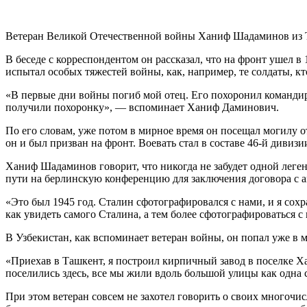
Ветеран Великой Отечественной войны Ханиф Шадаминов из Та
В беседе с корреспондентом он рассказал, что на фронт ушел в
испытал особых тяжестей войны, как, например, те солдаты, к
«В первые дни войны погиб мой отец. Его похоронил командир
получили похоронку», — вспоминает Ханиф Даминович.
По его словам, уже потом в мирное время он посещал могилу о
он и был призван на фронт. Воевать стал в составе 46-й дивизи
Ханиф Шадаминов говорит, что никогда не забудет одной леген
пути на берлинскую конференцию для заключения договора с 
«Это был 1945 год. Сталин сфотографировался с нами, и я сох
как увидеть самого Сталина, а тем более сфотографироваться 
В Узбекистан, как вспоминает ветеран войны, он попал уже в м
«Приехав в Ташкент, я построил кирпичный завод в поселке Ха
поселились здесь, все мы жили вдоль большой улицы как одна
При этом ветеран совсем не захотел говорить о своих многочи