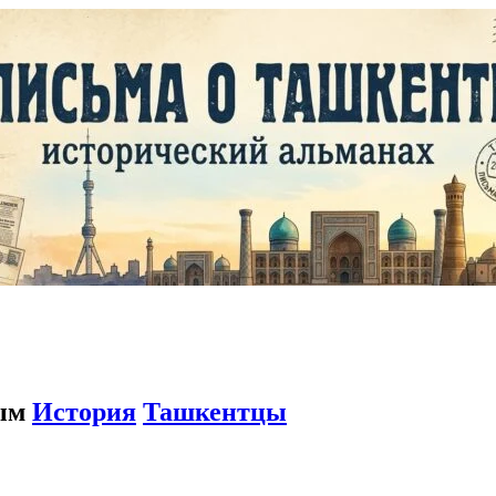
ным
История
Ташкентцы