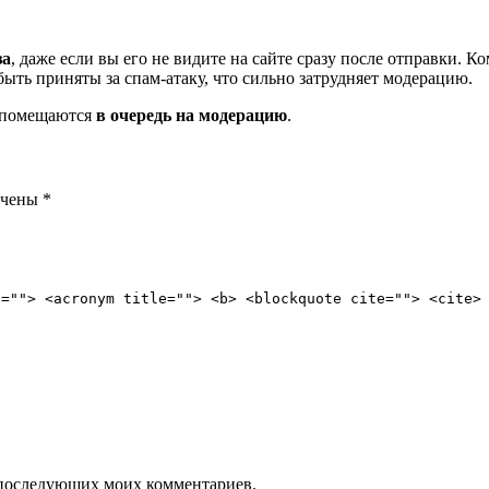
за
, даже если вы его не видите на сайте сразу после отправки. 
ть приняты за спам-атаку, что сильно затрудняет модерацию.
и помещаются
в очередь на модерацию
.
ечены
*
e=""> <acronym title=""> <b> <blockquote cite=""> <cite>
ля последующих моих комментариев.