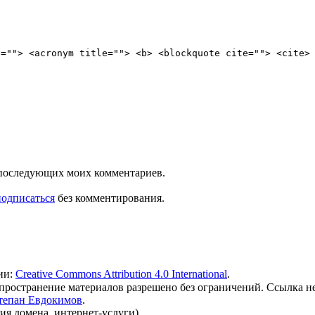
e=""> <acronym title=""> <b> <blockquote cite=""> <cite>
ля последующих моих комментариев.
подписаться
без комментирования.
ии:
Creative Commons Attribution 4.0 International
.
 распространение материалов разрешено без ограничений. Ссылка н
тепан Евдокимов
.
ия домена, интернет-услуги).