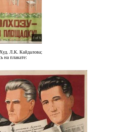
уд. Л.К. Кайдалова;
ь на плакате: