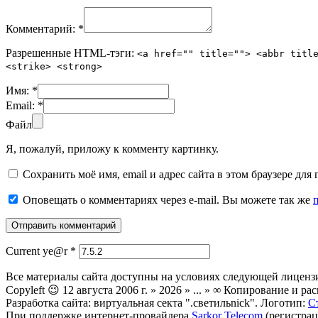
Комментарий:
*
Разрешенные HTML-тэги:
<a href="" title=""> <abbr titl
<strike> <strong>
Имя:
*
Email:
*
Файл
Я, пожалуй, приложу к комменту картинку.
Сохранить моё имя, email и адрес сайта в этом браузере д
Оповещать о комментариях через e-mail. Вы можете так же
Current ye@r
*
Все материалы сайта доступны на условиях следующей лиценз
Copyleft 😉 12 августа 2006 г. » 2026 » ... » ∞ Копирование и
Разработка сайта: виртуальная секта ".светильnick". Логотип:
С
При поддержке интернет-провайдера
Sarkor Telecom
(регистрац