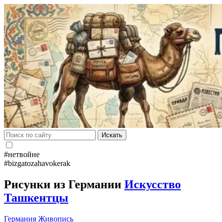
Искать
#нетвойне
#bizgatozahavokerak
Рисунки из Германии
Искусство
Ташкентцы
Германия
Живопись