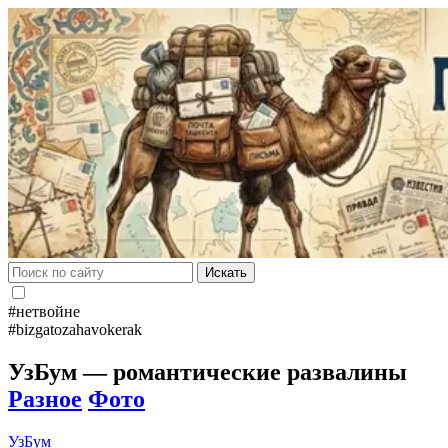
Искать
#нетвойне
#bizgatozahavokerak
УзБум — романтические развалины
Разное
Фото
УзБум