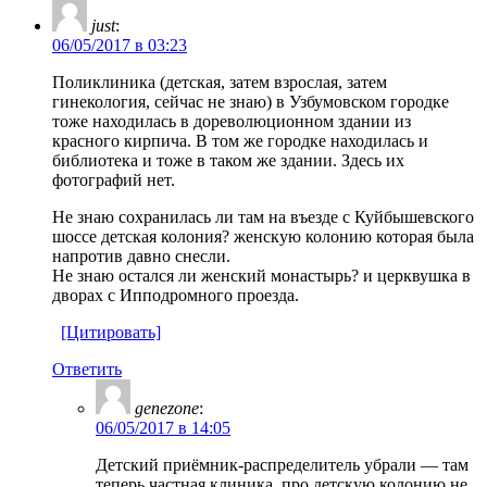
just
:
06/05/2017 в 03:23
Поликлиника (детская, затем взрослая, затем
гинекология, сейчас не знаю) в Узбумовском городке
тоже находилась в дореволюционном здании из
красного кирпича. В том же городке находилась и
библиотека и тоже в таком же здании. Здесь их
фотографий нет.
Не знаю сохранилась ли там на въезде с Куйбышевского
шоссе детская колония? женскую колонию которая была
напротив давно снесли.
Не знаю остался ли женский монастырь? и церквушка в
дворах с Ипподромного проезда.
[Цитировать]
Ответить
genezone
:
06/05/2017 в 14:05
Детский приёмник-распределитель убрали — там
теперь частная клиника, про детскую колонию не