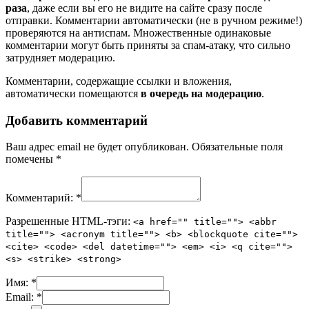
раза
, даже если вы его не видите на сайте сразу после
отправки. Комментарии автоматически (не в ручном режиме!)
проверяются на антиспам. Множественные одинаковые
комментарии могут быть приняты за спам-атаку, что сильно
затрудняет модерацию.
Комментарии, содержащие ссылки и вложения,
автоматически помещаются
в очередь на модерацию
.
Добавить комментарий
Ваш адрес email не будет опубликован.
Обязательные поля
помечены
*
Комментарий:
*
Разрешенные HTML-тэги:
<a href="" title=""> <abbr
title=""> <acronym title=""> <b> <blockquote cite="">
<cite> <code> <del datetime=""> <em> <i> <q cite="">
<s> <strike> <strong>
Имя:
*
Email:
*