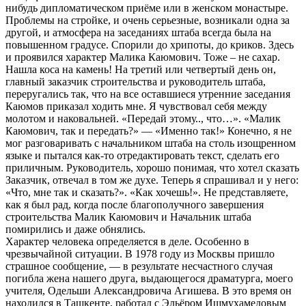
нибудь дипломатическом приёме или в женском монастыре.
Проблемы на стройке, и очень серьезные, возникали одна за
другой, и атмосфера на заседаниях штаба всегда была на
повышенном градусе. Спорили до хрипоты, до криков. Здесь
и проявился характер Малика Каюмович. Тоже – не сахар.
Нашла коса на камень! На третий или четвертый день он,
главный заказчик строительства и руководитель штаба,
переругались так, что на все оставшиеся утренние заседания
Каюмов приказал ходить мне. Я чувствовал себя между
молотом и наковальней. «Передай этому.., что…». «Малик
Каюмович, так и передать?» — «Именно так!» Конечно, я не
мог разговаривать с начальником штаба на столь изощренном
языке и пытался как-то отредактировать текст, сделать его
приличным. Руководитель, хорошо понимая, что хотел сказать
Заказчик, отвечал в том же духе. Теперь я спрашивал и у него:
«Что, мне так и сказать?». «Как хочешь!». Не представляете,
как я был рад, когда после благополучного завершения
строительства Малик Каюмович и Начальник штаба
помирились и даже обнялись.
Характер человека определяется в деле. Особенно в
чрезвычайной ситуации. В 1978 году из Москвы пришло
страшное сообщение, — в результате несчастного случая
погибла жена нашего друга, выдающегося драматурга, моего
учителя, Одельши Александровича Агишева. В это время он
находился в Ташкенте, работал с Эльёром Ишмухамедовым