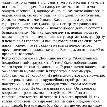
желая что-то улучшить, поправить, кого-то наставить на «путь
истинный», он перегибал палку, не замечая того, что мог
обидеть человека. И, одновременно, он сам часто обижался на
людей, считая, что его «предали» или сделали что-то не так.
Хотя, конечно, и такое бывало. Как-то при нем один из
сценаристов-интеллектуалов произнес фразу французского
энциклопедиста Вольтера: «Никакое доброе дело не остается
безнаказанным». Малику Каюмовичу так понравилось это
выражение, что он велел написать эту сакраментальную фразу
и повесил над головой. И как не уговаривали его снять этот
плакат, говоря, что выражение не всегда верно, что это
преувеличение, парадокс скептика Вольтера, он отрезал: «Это
правильные слова!».
Когда строился новый Дом Кино на улице Узбекистанской
(подробно я ещё вернусь к этой теме) было мобилизовано
много строительных организаций. Строительство напоминало
оживленный муравейник. Каждое утро, в восемь утра,
собирался «штаб» стройки. На нём присутствовало множество
министров, начальников крупнейших стройтрестов,
пожарники, и т.д. и т.п. Руководил этим штабом большой
партийный босс. Не буду называть его имя. Он заведовал
вопросами строительства в республике. Это был очень
хороший, ответственный человек. Но очень прямой. И, как
всякий строитель, он выражал свои мысли с определенной
спецификой. Его лексикон был бы очень неуместен на каком-