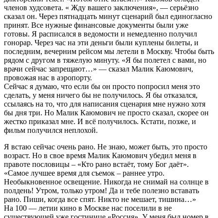
членов худсовета. « Жду вашего заключения», — серьёзно
сказал он. Через пятнадцать минут сценарий был единогласно
принят. Все нужные финансовые документы были уже
готовы. Я расписался в ведомости и немедленно получил
гонорар. Через час на эти деньги были куплены билеты, и
последним, вечерним рейсом мы летели в Москву. Чтобы быть
рядом с другом в тяжелую минуту. «Я бы полетел с вами, но
врачи сейчас запрещают…» — сказал Малик Каюмович,
провожая нас в аэропорту.
Сейчас я думаю, что если бы он просто попросил меня это
сделать, у меня ничего бы не получилось. Я бы отказался,
ссылаясь на то, что для написания сценария мне нужно хотя
бы дня три. Но Малик Каюмович не просто сказал, скорее он
жестко приказал мне. И всё получилось. Кстати, позже, и
фильм получился неплохой.
Я встаю сейчас очень рано. Не знаю, может быть, это просто
возраст. Но в свое время Малик Каюмович убедил меня в
правоте пословицы – «Кто рано встаёт, тому Бог даёт».
«Самое лучшее время для съемок – раннее утро.
Необыкновенное освещение. Никогда не снимай на солнце в
полдень! Утром, только утром! Да и тебе полезно вставать
рано. Пиши, когда все спят. Никто не мешает, тишина…»
На 100 — летии кино в Москве нас поселили в не
существующей уже гостинице «Россия». У меня был номер в