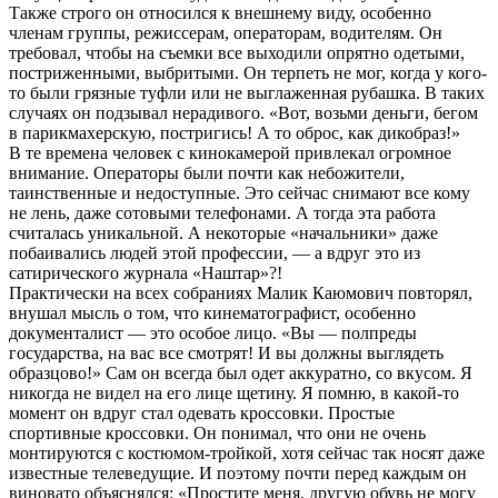
Также строго он относился к внешнему виду, особенно
членам группы, режиссерам, операторам, водителям. Он
требовал, чтобы на съемки все выходили опрятно одетыми,
постриженными, выбритыми. Он терпеть не мог, когда у кого-
то были грязные туфли или не выглаженная рубашка. В таких
случаях он подзывал нерадивого. «Вот, возьми деньги, бегом
в парикмахерскую, постригись! А то оброс, как дикобраз!»
В те времена человек с кинокамерой привлекал огромное
внимание. Операторы были почти как небожители,
таинственные и недоступные. Это сейчас снимают все кому
не лень, даже сотовыми телефонами. А тогда эта работа
считалась уникальной. А некоторые «начальники» даже
побаивались людей этой профессии, — а вдруг это из
сатирического журнала «Наштар»?!
Практически на всех собраниях Малик Каюмович повторял,
внушал мысль о том, что кинематографист, особенно
документалист — это особое лицо. «Вы — полпреды
государства, на вас все смотрят! И вы должны выглядеть
образцово!» Сам он всегда был одет аккуратно, со вкусом. Я
никогда не видел на его лице щетину. Я помню, в какой-то
момент он вдруг стал одевать кроссовки. Простые
спортивные кроссовки. Он понимал, что они не очень
монтируются с костюмом-тройкой, хотя сейчас так носят даже
известные телеведущие. И поэтому почти перед каждым он
виновато объяснялся: «Простите меня, другую обувь не могу