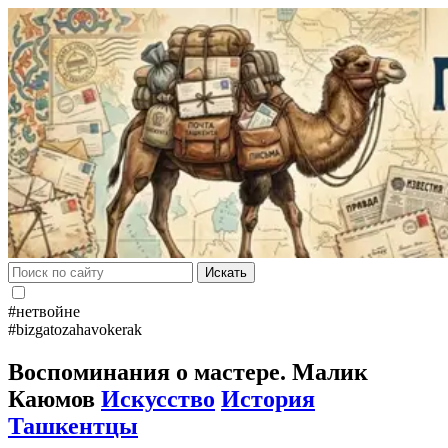
Искать
#нетвойне
#bizgatozahavokerak
Воспоминания о мастере. Малик
Каюмов
Искусство
История
Ташкентцы