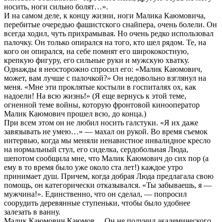
носить, ноги сильно болят…».
И на самом деле, к концу жизни, ноги Малика Каюмовича,
перебитые очередью фашистского снайпера, очень болели. Он
всегда ходил, чуть прихрамывая. Но очень редко использовал
палочку. Он только опирался на того, кто шел рядом. Те, на
кого он опирался, на себе помнят его ширококостную,
крепкую фигуру, его сильные руки и мужскую хватку.
Однажды я неосторожно спросил его: «Малик Каюмович,
может, вам лучше с палочкой?» Он недовольно взглянул на
меня. «Мне эти проклятые костыли в госпиталях ох, как
надоели! На всю жизнь!» (Я еще вернусь к этой теме,
огненной теме войны, которую фронтовой кинооператор
Малик Каюмович прошел всю, до конца.)
При всем этом он не любил носить галстуки. «Я их даже
завязывать не умею…» — махал он рукой. Во время съемок
интервью, когда мы меняли ненавистное инвалидное кресло
на нормальный стул, его сиделка, сердобольная Люда,
шепотом сообщила мне, что Малик Каюмович до сих пор (а
ему в то время было уже около ста лет!) каждое утро
принимает душ. Причем, когда добрая Люда предлагала свою
помощь, он категорически отказывался. «Ты забываешь, я —
мужчина!». Единственно, что он сделал, — попросил
соорудить деревянные ступеньки, чтобы было удобнее
залезать в ванну.
Малик Каюмович Каюмов… Он не получил академического