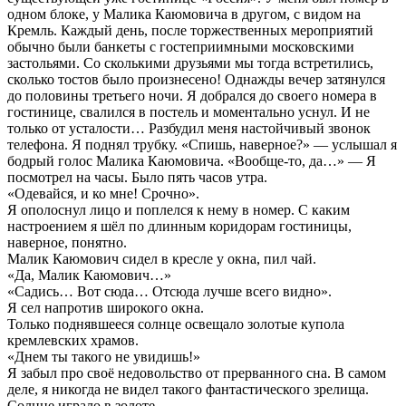
одном блоке, у Малика Каюмовича в другом, с видом на
Кремль. Каждый день, после торжественных мероприятий
обычно были банкеты с гостеприимными московскими
застольями. Со сколькими друзьями мы тогда встретились,
сколько тостов было произнесено! Однажды вечер затянулся
до половины третьего ночи. Я добрался до своего номера в
гостинице, свалился в постель и моментально уснул. И не
только от усталости… Разбудил меня настойчивый звонок
телефона. Я поднял трубку. «Спишь, наверное?» — услышал я
бодрый голос Малика Каюмовича. «Вообще-то, да…» — Я
посмотрел на часы. Было пять часов утра.
«Одевайся, и ко мне! Срочно».
Я ополоснул лицо и поплелся к нему в номер. С каким
настроением я шёл по длинным коридорам гостиницы,
наверное, понятно.
Малик Каюмович сидел в кресле у окна, пил чай.
«Да, Малик Каюмович…»
«Садись… Вот сюда… Отсюда лучше всего видно».
Я сел напротив широкого окна.
Только поднявшееся солнце освещало золотые купола
кремлевских храмов.
«Днем ты такого не увидишь!»
Я забыл про своё недовольство от прерванного сна. В самом
деле, я никогда не видел такого фантастического зрелища.
Солнце играло в золоте.