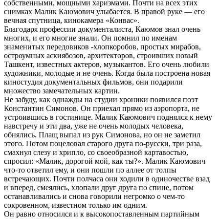
собственными, мощными харизмами. Почти на всех этих
снимках Малик Каюмович улыбается. В правой руке — его
вечная спутница, кинокамера «Конвас».
Благодаря профессии документалиста, Каюмов знал очень
многих, и его многие знали. Он помнил по именам
знаменитых передовиков -хлопкоробов, простых мирабов,
остроумных аскиябозов, архитекторов, строивших новый
Ташкент, известных актеров, музыкантов. Его очень любили
художники, молодые и не очень. Когда была построена новая
киностудия документальных фильмов, они подарили
множество замечательных картин.
Не забуду, как однажды на студии хроники появился поэт
Константин Симонов. Он приехал прямо из аэропорта, не
устроившись в гостинице. Малик Каюмович поднялся к нему
навстречу и эти два, уже не очень молодых человека,
обнялись. Плащ выпал из рук Симонова, но он не заметил
этого. Потом поцеловал старого друга по-русски, три раза,
смахнул слезу и хрипло, со своеобразной картавостью,
спросил: «Малик, дорогой мой, как ты?». Малик Каюмович
что-то ответил ему, и они пошли по аллее от толпы
встречающих. Почти полчаса они ходили в одиночестве взад
и вперед, смеялись, хлопали друг друга по спине, потом
останавливались и снова говорили негромко о чем-то
сокровенном, известном только им одним.
Он равно относился и к высокопоставленным партийным