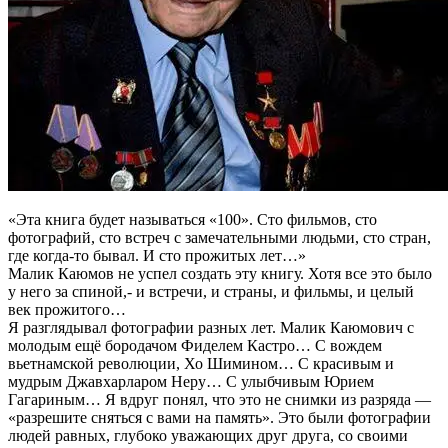
«Эта книга будет называться «100». Сто фильмов, сто
фотографий, сто встреч с замечательными людьми, сто стран,
где когда-то бывал. И сто прожитых лет…»
Малик Каюмов не успел создать эту книгу. Хотя все это было
у него за спиной,- и встречи, и страны, и фильмы, и целый
век прожитого…
Я разглядывал фотографии разных лет. Малик Каюмович с
молодым ещё бородачом Фиделем Кастро… С вождем
вьетнамской революции, Хо Шимином… С красивым и
мудрым Джавхарларом Неру… С улыбчивым Юрием
Гагариным… Я вдруг понял, что это не снимки из разряда —
«разрешите сняться с вами на память». Это были фотографии
людей равных, глубоко уважающих друг друга, со своими