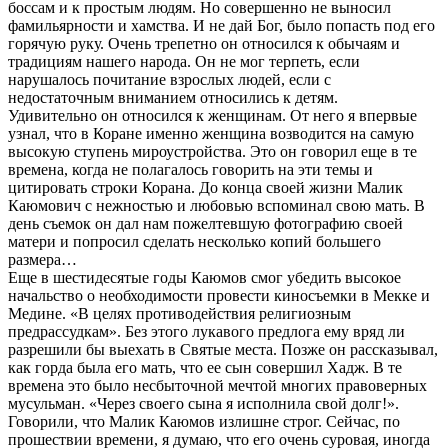
боссам и к простым людям. Но совершенно не выносил
фамильярности и хамства. И не дай Бог, было попасть под его
горячую руку. Очень трепетно он относился к обычаям и
традициям нашего народа. Он не мог терпеть, если
нарушалось почитание взрослых людей, если с
недостаточным вниманием относились к детям.
Удивительно он относился к женщинам. От него я впервые
узнал, что в Коране именно женщина возводится на самую
высокую ступень мироустройства. Это он говорил еще в те
времена, когда не полагалось говорить на эти темы и
цитировать строки Корана. До конца своей жизни Малик
Каюмович с нежностью и любовью вспоминал свою мать. В
день съемок он дал нам пожелтевшую фотографию своей
матери и попросил сделать несколько копий большего
размера…
Еще в шестидесятые годы Каюмов смог убедить высокое
начальство о необходимости провести киносъемки в Мекке и
Медине. «В целях противодействия религиозным
предрассудкам». Без этого лукавого предлога ему вряд ли
разрешили бы выехать в Святые места. Позже он рассказывал,
как горда была его мать, что ее сын совершил Хадж. В те
времена это было несбыточной мечтой многих правоверных
мусульман. «Через своего сына я исполнила свой долг!».
Говорили, что Малик Каюмов излишне строг. Сейчас, по
прошествии времени, я думаю, что его очень суровая, иногда