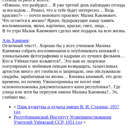
«Извини, что разбудил… Я уже третий день наблюдаю отсюда
за восходом… Решил, что и тебе будет интересно… Ведь
красиво?» — почти виновато произнес Малик Каюмович.
Что остается в жизни? Яркие, будоражущие нашу память
воспоминания, звуки, картинки, краски, смех, лица…
В то утро Малик Каюмович сделал мне подарок на всю жизнь.
Али Хамраев
:
Отличный текст!.. Хорошо бы у всех учеников Малика
Каюмова собрать воспоминания и опубликовать книжкой с
уникальными фотографиями и кадрами из лучших фильмов…
Кто в Узбекистане возьмется?.. Это вам не лицензии
популярным и любимым певцам возвращать, талантливых
артистов много лет гнобили и запрещали, они обслуживали
свадьбы, зарабатывая на жизнь… Книжка книжкой, это дело
времени, но почему Узкинохроника не носит имя
основоположника документального кино республики?.. Где
улица или хотя бы переулок имени Малика Каюмова?.. Эх,
слабаки мы..
«
Парк культуры и отдыха имени В. И. Сталина, 1957
год
Республиканский Институт Усовершенствования
Учителей Узбекской ССР, 1951 год
»