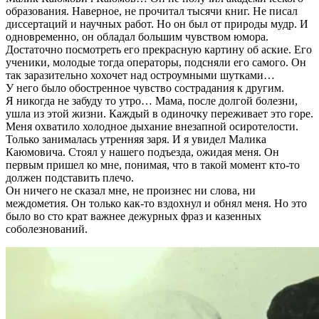
образования. Наверное, не прочитал тысячи книг. Не писал
диссертаций и научных работ. Но он был от природы мудр. И
одновременно, он обладал большим чувством юмора.
Достаточно посмотреть его прекрасную картину об аские. Его
ученики, молодые тогда операторы, подсняли его самого. Он
так заразительно хохочет над остроумными шутками…
У него было обостренное чувство сострадания к другим.
Я никогда не забуду то утро… Мама, после долгой болезни,
ушла из этой жизни. Каждый в одиночку переживает это горе.
Меня охватило холодное дыхание внезапной осиротелости.
Только занималась утренняя заря. И я увидел Малика
Каюмовича. Стоял у нашего подъезда, ожидая меня. Он
первым пришел ко мне, понимая, что в такой момент кто-то
должен подставить плечо.
Он ничего не сказал мне, не произнес ни слова, ни
междометия. Он только как-то вздохнул и обнял меня. Но это
было во сто крат важнее дежурных фраз и казенных
соболезнований.