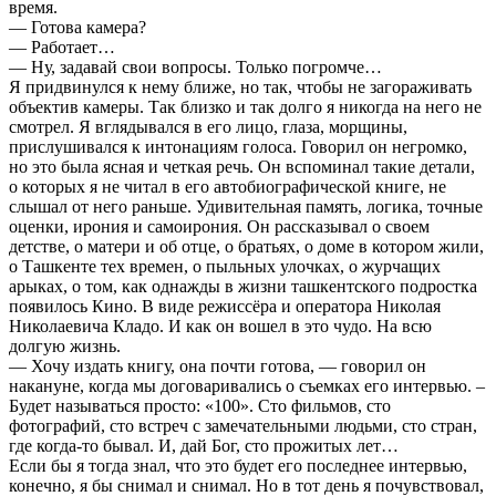
время.
— Готова камера?
— Работает…
— Ну, задавай свои вопросы. Только погромче…
Я придвинулся к нему ближе, но так, чтобы не загораживать
объектив камеры. Так близко и так долго я никогда на него не
смотрел. Я вглядывался в его лицо, глаза, морщины,
прислушивался к интонациям голоса. Говорил он негромко,
но это была ясная и четкая речь. Он вспоминал такие детали,
о которых я не читал в его автобиографической книге, не
слышал от него раньше. Удивительная память, логика, точные
оценки, ирония и самоирония. Он рассказывал о своем
детстве, о матери и об отце, о братьях, о доме в котором жили,
о Ташкенте тех времен, о пыльных улочках, о журчащих
арыках, о том, как однажды в жизни ташкентского подростка
появилось Кино. В виде режиссёра и оператора Николая
Николаевича Кладо. И как он вошел в это чудо. На всю
долгую жизнь.
— Хочу издать книгу, она почти готова, — говорил он
накануне, когда мы договаривались о съемках его интервью. –
Будет называться просто: «100». Сто фильмов, сто
фотографий, сто встреч с замечательными людьми, сто стран,
где когда-то бывал. И, дай Бог, сто прожитых лет…
Если бы я тогда знал, что это будет его последнее интервью,
конечно, я бы снимал и снимал. Но в тот день я почувствовал,