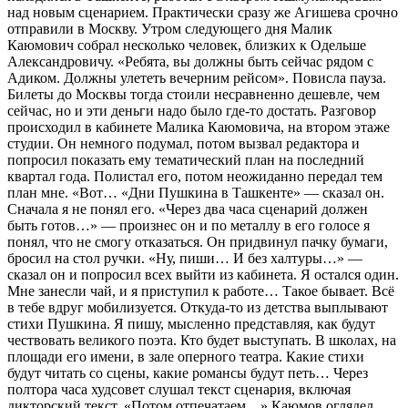
над новым сценарием. Практически сразу же Агишева срочно
отправили в Москву. Утром следующего дня Малик
Каюмович собрал несколько человек, близких к Одельше
Александровичу. «Ребята, вы должны быть сейчас рядом с
Адиком. Должны улететь вечерним рейсом». Повисла пауза.
Билеты до Москвы тогда стоили несравненно дешевле, чем
сейчас, но и эти деньги надо было где-то достать. Разговор
происходил в кабинете Малика Каюмовича, на втором этаже
студии. Он немного подумал, потом вызвал редактора и
попросил показать ему тематический план на последний
квартал года. Полистал его, потом неожиданно передал тем
план мне. «Вот… «Дни Пушкина в Ташкенте» — сказал он.
Сначала я не понял его. «Через два часа сценарий должен
быть готов…» — произнес он и по металлу в его голосе я
понял, что не смогу отказаться. Он придвинул пачку бумаги,
бросил на стол ручки. «Ну, пиши… И без халтуры…» —
сказал он и попросил всех выйти из кабинета. Я остался один.
Мне занесли чай, и я приступил к работе… Такое бывает. Всё
в тебе вдруг мобилизуется. Откуда-то из детства выплывают
стихи Пушкина. Я пишу, мысленно представляя, как будут
чествовать великого поэта. Кто будет выступать. В школах, на
площади его имени, в зале оперного театра. Какие стихи
будут читать со сцены, какие романсы будут петь… Через
полтора часа худсовет слушал текст сценария, включая
дикторский текст. «Потом отпечатаем…» Каюмов оглядел