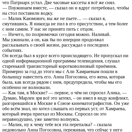
что Патриарх устал. Две часовые кассеты я всё же снял.
— Поужинаем вместе, — сказал он и вдруг потребовал, чтобы
на стол поставили водку.
— Малик Каюмович, вы же не пьете… — сказал я,
смутившись. Я никогда не пил в его присутствии, а тем более
с ним самим. У нас не принято пить с отцом.
— Ничего, по полрюмочки сегодня можно. Наливай.
Мы ужинали, а он, как бы по инерции продолжал
рассказывать о своей жизни, рассуждал о последних
событиях.
Он всегда был в курсе всего происходящего. Не пропускал ни
одной информационной программы телевидения, слушал
старенький транзисторный коротковолновый приёмник.
Примерно за год до этого мы с Али Хамраевым пошли в
больницу навестить его. Анна Погосовна, его жена, которая
была, как всегда рядом с ним, предупредила, чтобы мы его
особенно не волновали.
— Как там, в Москве? — первое, о чём он спросил Алика, —
Думаю, Марлен зря всё это затеял, – он имел в виду конфликт,
разгоревшийся в Москве в Союзе кинематографистов. Он уже
обо всём знал, но хотел слышать из первых уст, от Хамраева,
который вчера приехал из Москвы. Спросил он это
неравнодушно, уже заметно волнуясь.
— Малик, ну к чему тебе вся эта перепалка? – сказала
недовольно Анна Погосовна, переживая, что сейчас у него