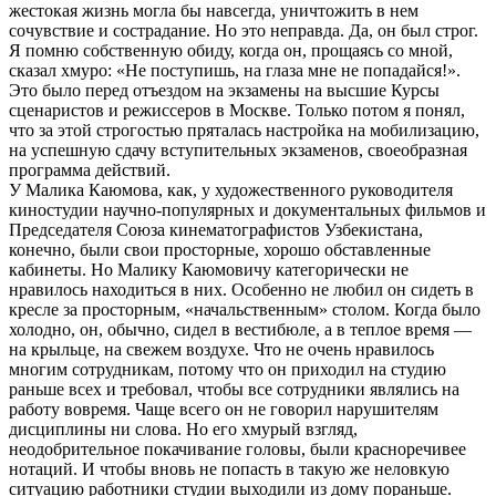
жестокая жизнь могла бы навсегда, уничтожить в нем
сочувствие и сострадание. Но это неправда. Да, он был строг.
Я помню собственную обиду, когда он, прощаясь со мной,
сказал хмуро: «Не поступишь, на глаза мне не попадайся!».
Это было перед отъездом на экзамены на высшие Курсы
сценаристов и режиссеров в Москве. Только потом я понял,
что за этой строгостью пряталась настройка на мобилизацию,
на успешную сдачу вступительных экзаменов, своеобразная
программа действий.
У Малика Каюмова, как, у художественного руководителя
киностудии научно-популярных и документальных фильмов и
Председателя Союза кинематографистов Узбекистана,
конечно, были свои просторные, хорошо обставленные
кабинеты. Но Малику Каюмовичу категорически не
нравилось находиться в них. Особенно не любил он сидеть в
кресле за просторным, «начальственным» столом. Когда было
холодно, он, обычно, сидел в вестибюле, а в теплое время —
на крыльце, на свежем воздухе. Что не очень нравилось
многим сотрудникам, потому что он приходил на студию
раньше всех и требовал, чтобы все сотрудники являлись на
работу вовремя. Чаще всего он не говорил нарушителям
дисциплины ни слова. Но его хмурый взгляд,
неодобрительное покачивание головы, были красноречивее
нотаций. И чтобы вновь не попасть в такую же неловкую
ситуацию работники студии выходили из дому пораньше.