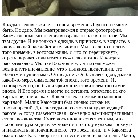
Каждый человек живет в своём времени. Другого не может
быть. Не дано. Мы всматриваемся в старые фотографии.
Запечатленные мгновения возвращают нас в прошлое. Мы
там другие. И не только в одежде, в прическах, в возрасте, в
окружающей нас действительности. Мы – словно в плену
того времени, в котором жили. И что-то перечеркнуть,
отретушировать или изменить – невозможно. И когда я
рассказываю о Малике Каюмовиче, у читателя может
возникнуть впечатление, что я пытаюсь представить его
«белым и пушистым». Отнюдь нет. Он был легендой, даже в
какой-то мере, символом той эпохи, того времени. И,
одновременно, он был и ярким представителем той самой
эпохи. И Его время не могло не оставить отпечатка на его
характере, привычках. Как человек с необычно мощной
харизмой, Малик Каюмович был словно соткан из
противоречий. Долгие годы он состоял на «руководящей»
работе. А тогда главенствовал «командно-административный»
стиль руководства. Считалось вполне естественным, что
«хороший руководитель» может и по столу кулаком грохнуть
и накричать на подчиненного. Что греха таить, и у Каюмова
было такое. Как говорится, из песни слов не выкинешь. Часто,