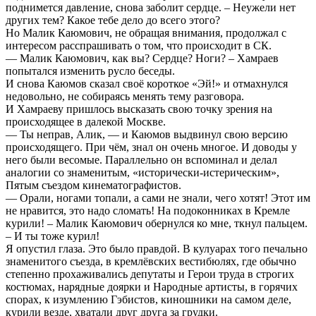
поднимется давление, снова заболит сердце. – Неужели нет
других тем? Какое тебе дело до всего этого?
Но Малик Каюмович, не обращая внимания, продолжал с
интересом расспрашивать о том, что происходит в СК.
— Малик Каюмович, как вы? Сердце? Ноги? – Хамраев
попытался изменить русло беседы.
И снова Каюмов сказал своё короткое «Эй!» и отмахнулся
недовольно, не собираясь менять тему разговора.
И Хамраеву пришлось высказать свою точку зрения на
происходящее в далекой Москве.
— Ты неправ, Алик, — и Каюмов выдвинул свою версию
происходящего. При чём, знал он очень многое. И доводы у
него были весомые. Параллельно он вспоминал и делал
аналогии со знаменитым, «исторически-истерическим»,
Пятым съездом кинематографистов.
— Орали, ногами топали, а сами не знали, чего хотят! Этот им
не нравится, это надо сломать! На подоконниках в Кремле
курили! – Малик Каюмович обернулся ко мне, ткнул пальцем.
– И ты тоже курил!
Я опустил глаза. Это было правдой. В кулуарах того печально
знаменитого съезда, в кремлёвских вестибюлях, где обычно
степенно прохаживались депутаты и Герои труда в строгих
костюмах, нарядные доярки и Народные артисты, в горячих
спорах, к изумлению Гэбистов, киношники на самом деле,
курили везде, хватали друг друга за грудки.