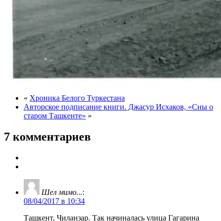
«
Хроника Белого Туркестана
Авторское подписание книги. Джасур Исхаков, «Сны о
старом Ташкенте»
»
7 комментариев
Шел мимо...
:
08/04/2017 в 10:34
Ташкент, Чиланзар. Так начиналась улица Гагарина