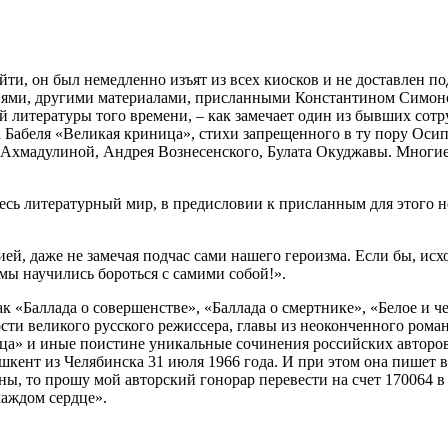
йти, он был немедленно изъят из всех киосков и не доставлен п
ниями, другими материалами, присланными Константином Симон
 литературы того времени, – как замечает один из бывших сот
 Бабеля «Великая криница», стихи запрещенного в ту пору Оси
ы Ахмадулиной, Андрея Вознесенского, Булата Окуджавы. Многи
есь литературный мир, в предисловии к присланным для этого н
ией, даже не замечая подчас сами нашего героизма. Если бы, исх
мы научились бороться с самими собой!».
к «Баллада о совершенстве», «Баллада о смертнике», «Белое и че
ти великого русского режиссера, главы из неоконченного рома
ца» и иные поистине уникальные сочинения российских авторов
кент из Челябинска 31 июля 1966 года. И при этом она пишет 
ы, то прошу мой авторский гонорар перевести на счет 170064 в
каждом сердце».