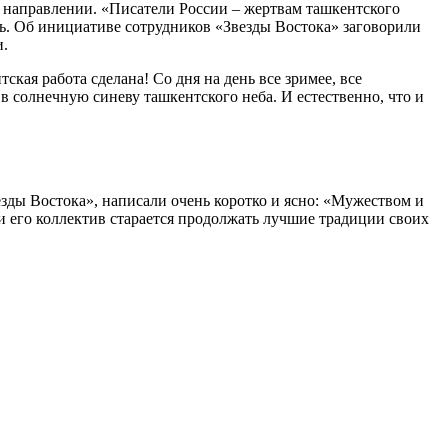
ом направлении. «Писатели России – жертвам ташкентского
ть. Об инициативе сотрудников «Звезды Востока» заговорили
и.
кая работа сделана! Со дня на день все зримее, все
в солнечную синеву ташкентского неба. И естественно, что и
ды Востока», написали очень коротко и ясно: «Мужеством и
и его коллектив старается продолжать лучшие традиции своих