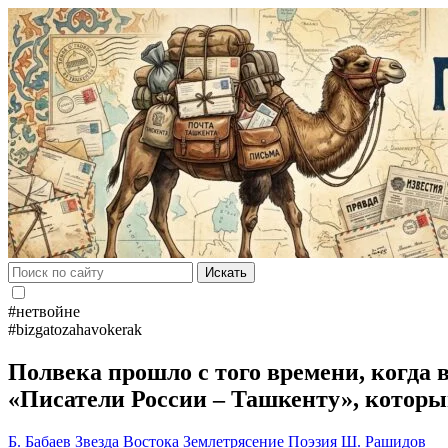
Искать
#нетвойне
#bizgatozahavokerak
Полвека прошло с того времени, когда в
«Писатели России – Ташкенту», котор
Б. Бабаев
Звезда Востока
Землетрясение
Поэзия
Ш. Рашидов