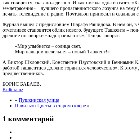
как говорится, сказано–сделано. И как писала одна из газет:
землетрясения» – лучшего пропагандистского лозунга на тему
печать, телевидение и радио. Почтальон приносил и сваливал 
Журнал вышел с предисловием Шарафа Рашидова. В нем он, в час
отчетливее становится облик нового, будущего Ташкента – пои
древние поговорки «надстраиваются». Теперь говорят:
«Мир улыбнется – солнца свет,
Мир пальцем шевельнет – новый Ташкент!»
А Виктор Шкловский, Константин Паустовский и Вениамин Кав
работой ташкентцев должно гордиться человечество». К этому
предшественников.
БОРИС БАБАЕВ,
Kultura.uz
«
Пушкинская улица
Павильон Цветы в старом сквере
»
1 комментарий