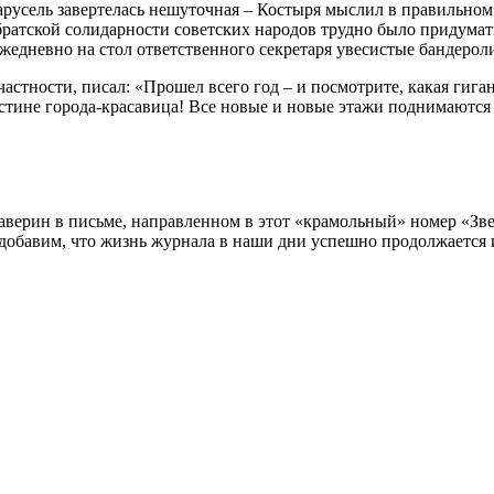
 «Карусель завертелась нешуточная – Костыря мыслил в правильн
 братской солидарности советских народов трудно было придума
ежедневно на стол ответственного секретаря увесистые бандерол
тности, писал: «Прошел всего год – и посмотрите, какая гигантс
стине города-красавица! Все новые и новые этажи поднимаются 
ерин в письме, направленном в этот «крамольный» номер «Звез
 добавим, что жизнь журнала в наши дни успешно продолжается 