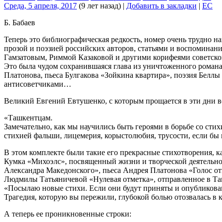
Среда, 5 апреля, 2017
(9 лет назад)
|
Добавить в закладки
|
EC
Б. Бабаев
Теперь это библиографическая редкость, номер очень трудно на
прозой и поэзией российских авторов, статьями и воспомина
Гамзатовым, Риммой Казаковой и другими корифеями советской
Это была чудом сохранившаяся глава из уничтоженного романа
Платонова, пьеса Булгакова «Зойкина квартира», поэзия Белл
антисоветчиками…
Великий Евгений Евтушенко, с которым прощается в эти дни в
«Ташкентцам.
Замечательно, как мы научились быть героями в борьбе со стих
стихией фальши, лицемерия, корыстолюбия, трусости, если бы 
В этом комплекте были такие его прекрасные стихотворения, ка
Кумка «Михоэлс», посвященный жизни и творческой деятельнос
Александра Македонского», пьеса Андрея Платонова «Голос от
Людмилы Татьяничевой «Нулевая отметка», отправленное в Таш
«Посылаю новые стихи. Если они будут приняты и опубликован
Трагедия, которую вы пережили, глубокой болью отозвалась в 
А теперь ее проникновенные строки: