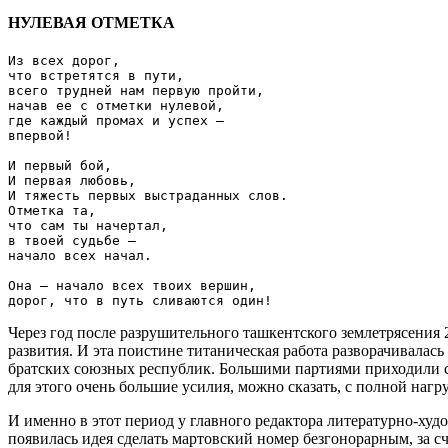
НУЛЕВАЯ ОТМЕТКА
Из всех дорог,

что встретятся в пути,

всего трудней нам первую пройти,

начав ее с отметки нулевой,

где каждый промах и успех –

впервой!

И первый бой,

И первая любовь,

И тяжесть первых выстраданных слов.

Отметка та,

что сам ты начертал,

в твоей судьбе –

начало всех начал.

Она – начало всех твоих вершин,

Через год после разрушительного ташкентского землетрясения 
развития. И эта поистине титаническая работа разворачивалась
братских союзных республик. Большими партиями приходили с
для этого очень большие усилия, можно сказать, с полной наг
И именно в этот период у главного редактора литературно-ху
появилась идея сделать мартовский номер безгонорарным, за с