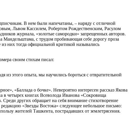
одписчикам. В нем были напечатаны, – наряду с отличной
овым, Львом Кассилем, Робертом Рождественским, Расулом
рудников журнала, «золотые самородки» запрещенных авторов.
па Мандельштама, с трудом пробивающая себе дорогу проза
е из них тогда официальной критикой назывались
омера своим стихам писал:
одя из этого опыта, мы научились бороться с отвратительной
рное», «Баллада о бочке». Невероятно интересен рассказ Якова
на в четырех книгах Всеволода Иванова «Сокровища
. Среди других обращает на себя внимание стихотворение
в редакцию «Звезды Востока» следующее небольшое письмо:
 пользу жителей Ташкента, пострадавших от землетрясения.