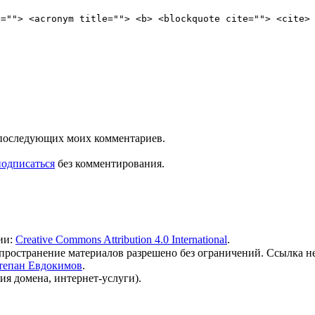
e=""> <acronym title=""> <b> <blockquote cite=""> <cite>
ля последующих моих комментариев.
подписаться
без комментирования.
ии:
Creative Commons Attribution 4.0 International
.
 распространение материалов разрешено без ограничений. Ссылка н
тепан Евдокимов
.
ия домена, интернет-услуги).