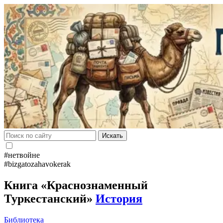
Искать
#нетвойне
#bizgatozahavokerak
Книга «Краснознаменный
Туркестанский»
История
Библиотека