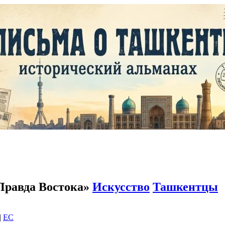
«Правда Востока»
Искусство
Ташкентцы
|
EC