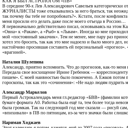
КАК Я БЫЛ АСТРОЛОГОМ «ПВ»
В середине 90-х Лев Александрович Савельев категорически о
ЖУРНАЛИСТЫ тоже отказывались за него браться, так неожида
так почему бы тебе не попробовать?». Кстати, после конфликта
меня просили его делать даже после моего отъезда в Россию…
Я первоначально действительно писал, основываясь на этом Ка
«Овна» к «Ракам», а «Рыб» к «Львам». Иногда ко мне приходил
мой «постоянный заказчик». Тем не менее, мне пару раз принос
хотел это бросить, так как это мне надоело и было много дел,
настойчиво просившая составить ей персональный «прогноз». 
«врагиней».
Наталия Шулепина
Александр, приятно вспомнить. Что до прогнозов, как-то меня
Передала свое восхищение Ирине Гребенюк — корреспонденту г
пишем». С моей наивностью было покончено. А Ежков потом пр
гороскопы, так как это «сочинения»: «Не надо людям пудрить м
Александр Маркелов
Первый Астрокалендарь меня гл.редактор «БВВ» (фамилии котор
бумаге формата А0. Работка была ещё та, тем более тогда нев
была громкая. Так на следующий год мне сказали — рисуй сам,
«впихивали» в ПВ по пятницам, из-за чего значки были сли
Нариман Ходжаев
Этот календарь я потом, кажется, ещё до 2007 года «рисовал».