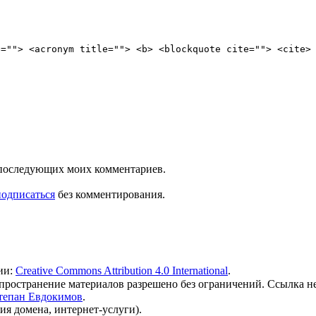
e=""> <acronym title=""> <b> <blockquote cite=""> <cite>
ля последующих моих комментариев.
подписаться
без комментирования.
ии:
Creative Commons Attribution 4.0 International
.
 распространение материалов разрешено без ограничений. Ссылка н
тепан Евдокимов
.
ия домена, интернет-услуги).