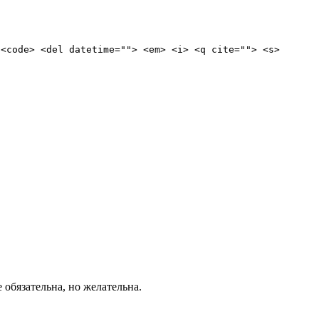
 <code> <del datetime=""> <em> <i> <q cite=""> <s>
е обязательна, но желательна.