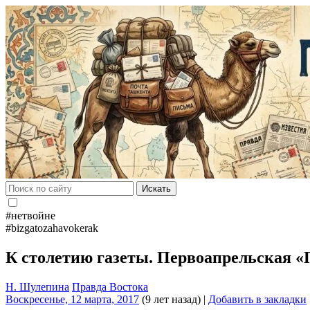
Искать
#нетвойне
#bizgatozahavokerak
К столетию газеты. Первоапрельская 
Н. Шулепина
Правда Востока
Воскресенье, 12 марта, 2017
(9 лет назад)
|
Добавить в закладки