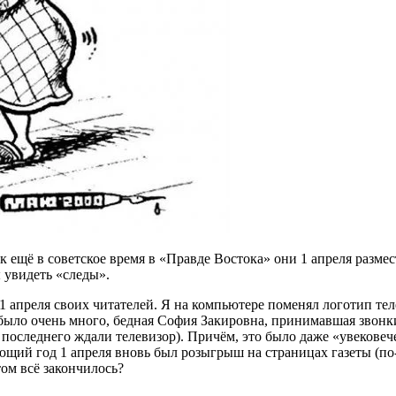
к ещё в советское время в «Правде Востока» они 1 апреля разм
 увидеть «следы».
 1 апреля своих читателей. Я на компьютере поменял логотип те
» было очень много, бедная София Закировна, принимавшая зво
последнего ждали телевизор). Причём, это было даже «увековече
щий год 1 апреля вновь был розыгрыш на страницах газеты (по-
ом всё закончилось?