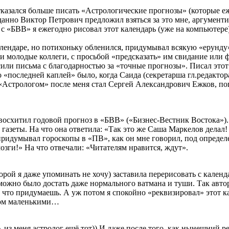
тказался больше писать «Астрологические прогнозы» (которые е
нно Виктор Петрович предложил взяться за это мне, аргументи
 с «БВВ» я ежегодно рисовал этот календарь (уже на компьютере
лендаре, но потихоньку обленился, придумывал всякую «ерунду»
и молодые коллеги, с просьбой «предсказать» им свидание или 
или письма с благодарностью за «точные прогнозы». Писал этот 
 но «последней каплей» было, когда Саида (секретарша гл.редакт
«Астрологом» после меня стал Сергей Александрович Ежков, попу
 восхитил годовой прогноз в «БВВ» («Бизнес-Вестник Востока»).
азеты. На что она ответила: «Так это же Саша Маркелов делал
идумывал гороскопы в «ПВ», как он мне говорил, под определен
озги!» На что отвечали: «Читателям нравится, ждут».
ой я даже упоминать не хочу) заставила перерисовать с календ
озможно было достать даже нормального ватмана и туши. Так авт
 что придумаешь. А уж потом я спокойно «реквизировал» этот ка
шком маленькими…
 А из меня астролог ещё тот)) И даже после того, как нынешний 