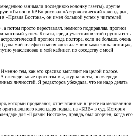
женедельно занимали последнюю колонку газеты), другие
руя: «Ты вон в БВВ» рисовал «Астрологический календарь»,
) в «Правда Востока», он имел большой успех у читателей,
, а потом просто переставлял, немного подправляя, прогноз
финансовый успех. Кстати, среди участников этой группы есть
астрологический прогноз года полтора, если не больше, очень
ора) дала мой телефон и меня «достала» звонками «поклонница»,
тно унаследовав и мой кабинет, по соседству с моей
 Именно тем, как это красиво выглядит на целой полосе.
! А еженедельные прогнозы мы, журналисты, по очереди
ных личностей. Я редакторов убеждала, что не надо делать
аря, который продавался, отпечатанный в цвете на мелованной
ор оригинального календаря подала на «БВВ» в суд. История
лендарь для «Правды Востока», правда, был огорчён, когда его
редактор отменил его выпуск, читатели звонили и просили его