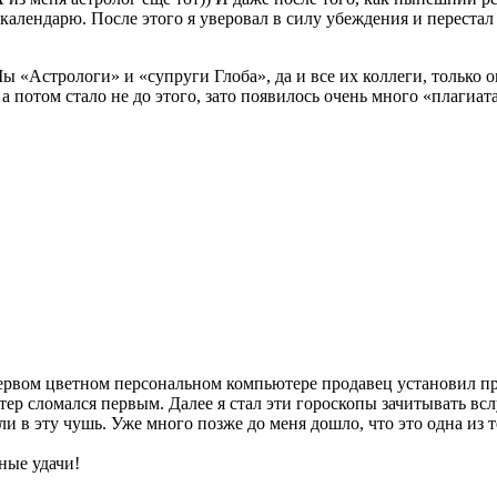
алендарю. После этого я уверовал в силу убеждения и перестал 
 и Мы «Астрологи» и «супруги Глоба», да и все их коллеги, тольк
а потом стало не до этого, зато появилось очень много «плагиата»
первом цветном персональном компьютере продавец установил пр
тер сломался первым. Далее я стал эти гороскопы зачитывать всл
или в эту чушь. Уже много позже до меня дошло, что это одна и
ные удачи!