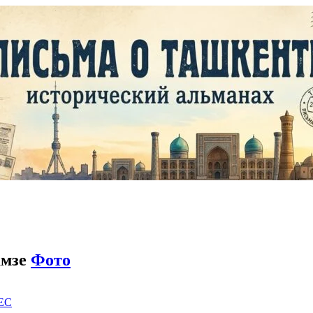
амзе
Фото
EC