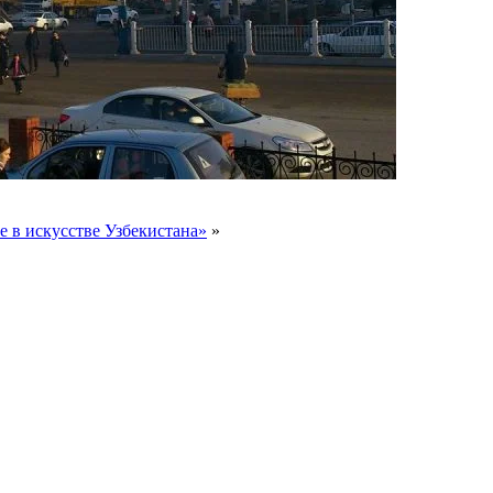
е в искусстве Узбекистана»
»