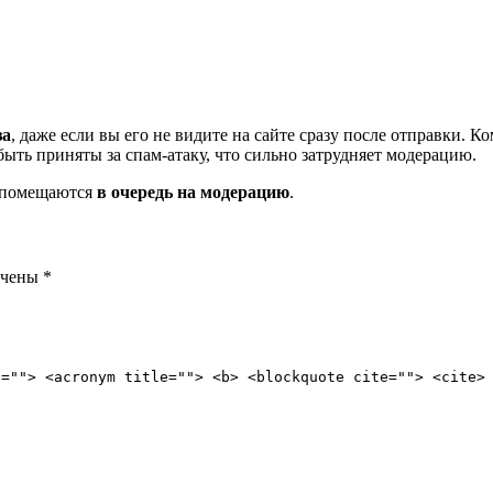
за
, даже если вы его не видите на сайте сразу после отправки. 
ть приняты за спам-атаку, что сильно затрудняет модерацию.
и помещаются
в очередь на модерацию
.
ечены
*
e=""> <acronym title=""> <b> <blockquote cite=""> <cite>