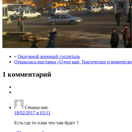
«
Окружной военный госпиталь
Открылась выставка «Один шаг. Трагическое и комическо
1 комментарий
Станислав
:
18/02/2017 в 03:11
Есть где то план что там будет ?