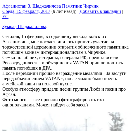
Афганистан
З. Шаджалилова
Памятник
Чирчик
Среда, 15 февраля, 2017
(9 лет назад)
|
Добавить в закладки
|
EC
Зумрад Шаджалилова
:
Сегодня, 15 февраля, в годовщину вывода войск из
Афганистана, мне посчастливилось принять участие на
торжественной церемонии открытия обновленного памятника
погибшим воинам интернационалистам в Чирчике.
Семьи погибших, ветераны, генералы РФ, представители
Россотрудничества и объединения VATAN пришли почтить
память погибших в ДРА.
После церемонии прошло награждение медалями «За заслуги
перед объединением VATAN», после можно было поесть
армейской каши на полевой кухне.
Особую атмосферу придали песни группы Любэ и песни про
Афган.
Фото много — все просили сфотографировать их с
однополчанами. Может найдут себя здесь)