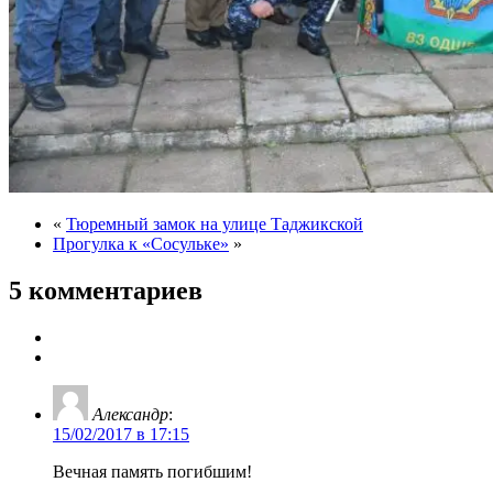
«
Тюремный замок на улице Таджикской
Прогулка к «Сосульке»
»
5 комментариев
Александр
:
15/02/2017 в 17:15
Вечная память погибшим!