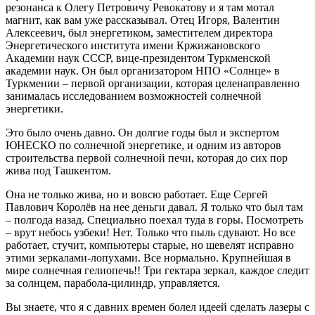
резонанса к Олегу Петровичу Ревокатову и я там мотал
магнит, как вам уже рассказывал. Отец Игоря, Валентин
Алексеевич, был энергетиком, заместителем директора
Энергетического института имени Кржижановского
Академии наук СССР, вице-президентом Туркменской
академии наук. Он был организатором НПО «Солнце» в
Туркмении – первой организации, которая целенаправленно
занималась исследованием возможностей солнечной
энергетики.
Это было очень давно. Он долгие годы был и экспертом
ЮНЕСКО по солнечной энергетике, и одним из авторов
строительства первой солнечной печи, которая до сих пор
жива под Ташкентом.
Она не только жива, но и вовсю работает. Еще Сергей
Павлович Королёв на нее деньги давал. Я только что был там
– полгода назад. Специально поехал туда в горы. Посмотреть
– врут небось узбеки! Нет. Только что пыль сдувают. Но все
работает, стучит, компьютеры старые, но шевелят исправно
этими зеркалами-лопухами. Все нормально. Крупнейшая в
мире солнечная гелиопечь!! Три гектара зеркал, каждое следит
за солнцем, парабола-цилиндр, управляется.
Вы знаете, что я с давних времен болел идеей сделать лазеры с