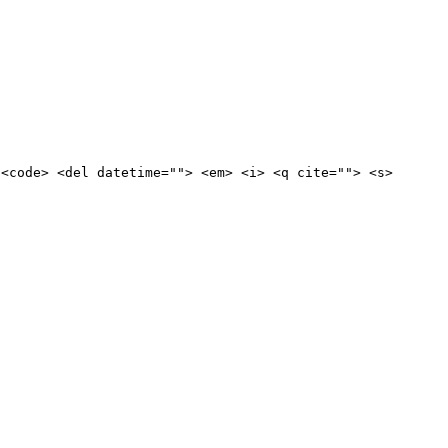
 <code> <del datetime=""> <em> <i> <q cite=""> <s>