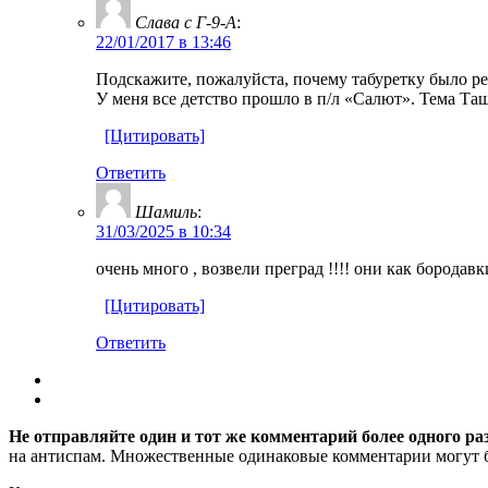
Слава с Г-9-А
:
22/01/2017 в 13:46
Подскажите, пожалуйста, почему табуретку было ре
У меня все детство прошло в п/л «Салют». Тема Та
[Цитировать]
Ответить
Шамиль
:
31/03/2025 в 10:34
очень много , возвели преград !!!! они как бородавк
[Цитировать]
Ответить
Не отправляйте один и тот же комментарий более одного ра
на антиспам. Множественные одинаковые комментарии могут бы