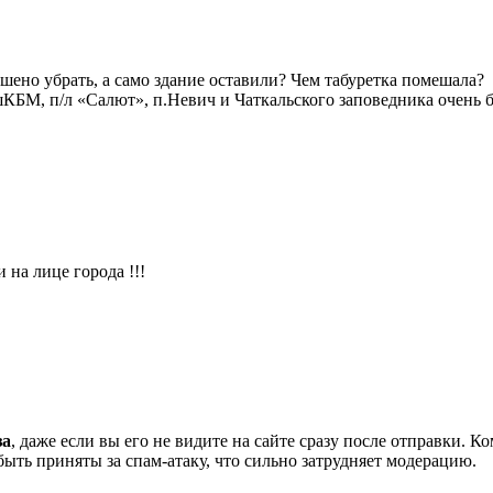
шено убрать, а само здание оставили? Чем табуретка помешала?
шКБМ, п/л «Салют», п.Невич и Чаткальского заповедника очень б
и на лице города !!!
за
, даже если вы его не видите на сайте сразу после отправки. 
ть приняты за спам-атаку, что сильно затрудняет модерацию.