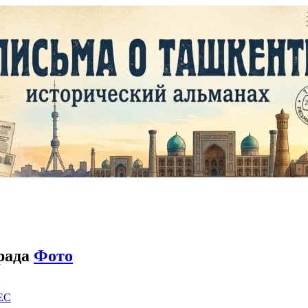
града
Фото
EC