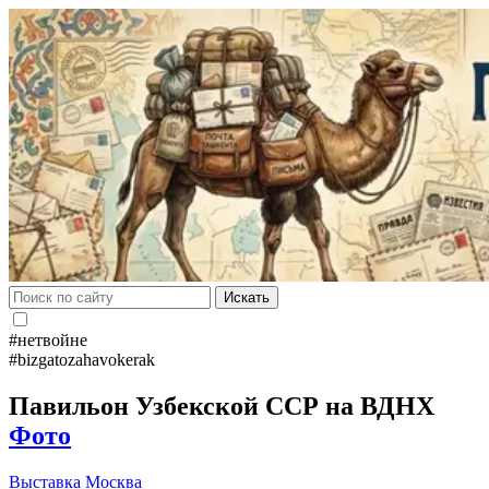
Искать
#нетвойне
#bizgatozahavokerak
Павильон Узбекской ССР на ВДНХ
Фото
Выставка
Москва