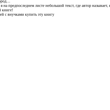
Город…
 я на предпоследнем листе небольшой текст, где автор называет, 
й книге!
рей с внучками купить эту книгу