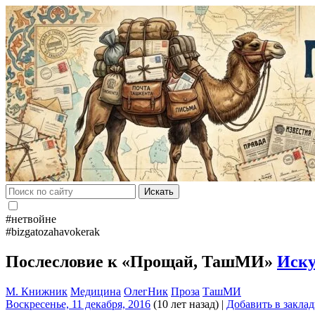
Искать
#нетвойне
#bizgatozahavokerak
Послесловие к «Прощай, ТашМИ»
Иску
М. Книжник
Медицина
ОлегНик
Проза
ТашМИ
Воскресенье, 11 декабря, 2016
(10 лет назад)
|
Добавить в закла