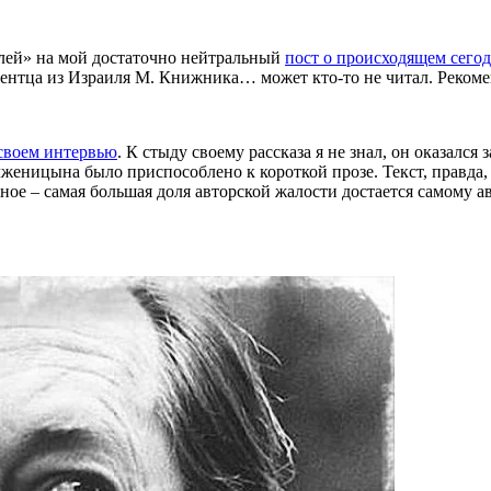
елей» на мой достаточно нейтральный
пост о происходящем сего
шкентца из Израиля М. Книжника… может кто-то не читал. Реко
 своем интервью
. К стыду своему рассказа я не знал, он оказалс
лженицына было приспособлено к короткой прозе. Текст, правда
ое – самая большая доля авторской жалости достается самому а