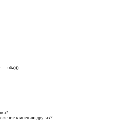
 — оба)))
чки?
брежение к мнению других?