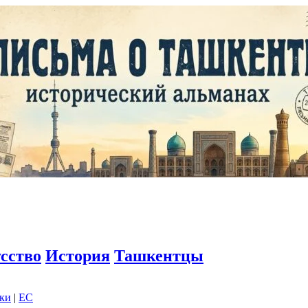
сство
История
Ташкентцы
дки
|
EC