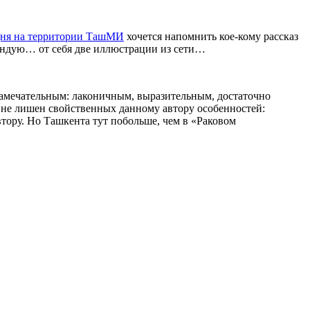
дня на территории ТашМИ
хочется напомнить кое-кому рассказ
мендую… от себя две иллюстрации из сети…
я замечательным: лаконичным, выразительным, достаточно
, не лишен свойственных данному автору особенностей:
втору. Но Ташкента тут побольше, чем в «Раковом