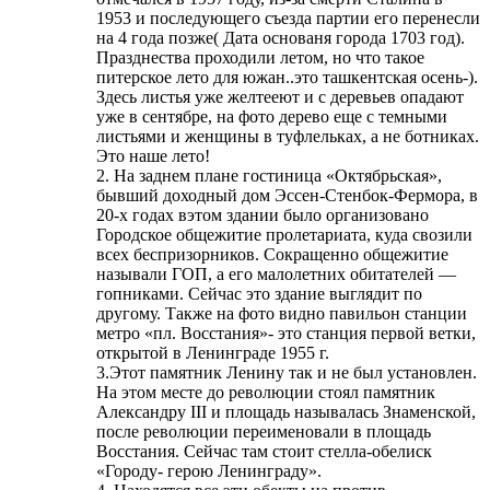
1953 и последующего съезда партии его перенесли
на 4 года позже( Дата основаня города 1703 год).
Празднества проходили летом, но что такое
питерское лето для южан..это ташкентская осень-).
Здесь листья уже желтееют и с деревьев опадают
уже в сентябре, на фото дерево еще с темными
листьями и женщины в туфлельках, а не ботниках.
Это наше лето!
2. На заднем плане гостиница «Октябрьская»,
бывший доходный дом Эссен-Стенбок-Фермора, в
20-х годах вэтом здании было организовано
Городское общежитие пролетариата, куда свозили
всех беспризорников. Сокращенно общежитие
называли ГОП, а его малолетних обитателей —
гопниками. Сейчас это здание выглядит по
другому. Также на фото видно павильон станции
метро «пл. Восстания»- это станция первой ветки,
открытой в Ленинграде 1955 г.
3.Этот памятник Ленину так и не был установлен.
На этом месте до революции стоял памятник
Александру III и площадь называлась Знаменской,
после революции переименовали в площадь
Восстания. Сейчас там стоит стелла-обелиск
«Городу- герою Ленинграду».