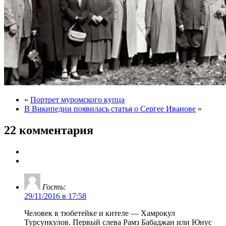
«
Портрет муромского купца
В Википедии появилась статья о Сергее Иванове
»
22 комментария
Гость
:
29/11/2016 в 17:58
Человек в тюбетейке и кителе — Хамрокул
Турсункулов. Первый слева Рамз Бабаджан или Юнус