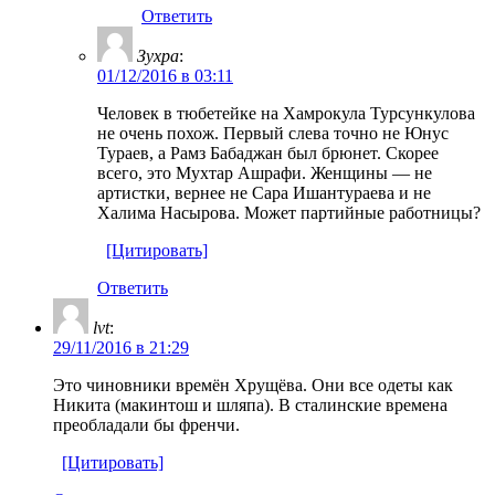
Ответить
Зухра
:
01/12/2016 в 03:11
Человек в тюбетейке на Хамрокула Турсункулова
не очень похож. Первый слева точно не Юнус
Тураев, а Рамз Бабаджан был брюнет. Скорее
всего, это Мухтар Ашрафи. Женщины — не
артистки, вернее не Сара Ишантураева и не
Халима Насырова. Может партийные работницы?
[Цитировать]
Ответить
lvt
:
29/11/2016 в 21:29
Это чиновники времён Хрущёва. Они все одеты как
Никита (макинтош и шляпа). В сталинские времена
преобладали бы френчи.
[Цитировать]