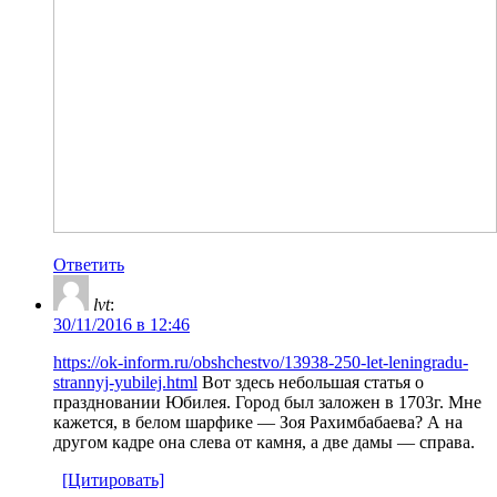
Ответить
lvt
:
30/11/2016 в 12:46
https://ok-inform.ru/obshchestvo/13938-250-let-leningradu-
strannyj-yubilej.html
Вот здесь небольшая статья о
праздновании Юбилея. Город был заложен в 1703г. Мне
кажется, в белом шарфике — Зоя Рахимбабаева? А на
другом кадре она слева от камня, а две дамы — справа.
[Цитировать]