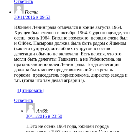
Ответить
Гость
:
30/11/2016 в 09:53
Юбилей Ленинграда отмечался в конце августа 1964.
Хрущев был смещен в октябре 1964. Судя по одежде, это
осень, осень 1964. Вполне возможно, первым слева был
и Ойбек. Насырова должна была быть рядом с Яшеном
(как его супруга), хотя обоих супругов в состав
делегации обычно не включали. Есть версия, что это
могли быть делегаты Ташкента, а не Узбекистана, на
праздновании юбилея Ленинграда. Тогда делегация
должна быть менее представительной: секретарь
горкома, председатель горисполкома, директор завода и
т.п. (тогда что там делал аграрий?).
[Цитировать]
Ответить
Art68
:
30/11/2016 в 23:50
1.Это не осень 1964 года, юбилей города
отмечался в 1957 году, из-за смерти Сталина в