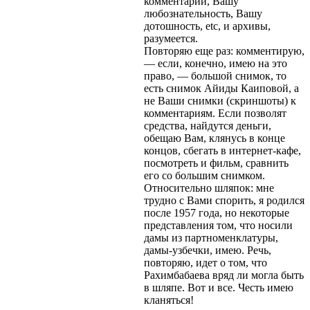
комментарии, Вашу
любознательность, Вашу
дотошность, etc, и архивы,
разумеется.
Повторяю еще раз: комментирую,
— если, конечно, имею на это
право, — большой снимок, то
есть снимок Айиды Каиповой, а
не Ваши снимки (скриншоты) к
комментариям. Если позволят
средства, найдутся деньги,
обещаю Вам, клянусь в конце
концов, сбегать в интернет-кафе,
посмотреть и фильм, сравнить
его со большим снимком.
Относительно шляпок: мне
трудно с Вами спорить, я родился
после 1957 года, но некоторые
представления том, что носили
дамы из партноменклатуры,
дамы-узбечки, имею. Речь,
повторяю, идет о том, что
Рахимбабаева вряд ли могла быть
в шляпе. Вот и все. Честь имею
кланяться!