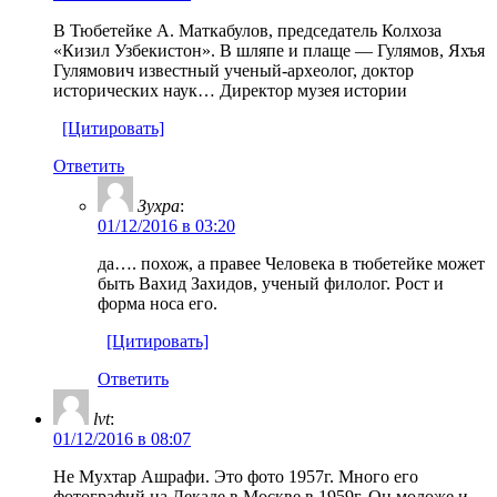
В Тюбетейке А. Маткабулов, председатель Колхоза
«Кизил Узбекистон». В шляпе и плаще — Гулямов, Яхъя
Гулямович известный ученый-археолог, доктор
исторических наук… Директор музея истории
[Цитировать]
Ответить
Зухра
:
01/12/2016 в 03:20
да…. похож, а правее Человека в тюбетейке может
быть Вахид Захидов, ученый филолог. Рост и
форма носа его.
[Цитировать]
Ответить
lvt
:
01/12/2016 в 08:07
Не Мухтар Ашрафи. Это фото 1957г. Много его
фотографий на Декаде в Москве в 1959г. Он моложе и