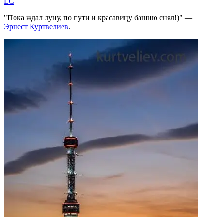
EC
Пока ждал луну, по пути и красавицу башню снял!)
—
Эрнест Куртвелиев
.