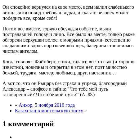
Он спокойно вернулся на свое место, всем налил слабенького
винца, хотя повод требовал водки, и сказал: человек может
победить все, кроме себя!
Потом все вместе, горячо обсуждая событие, мыли
пострадавшей голову и лицо. Все было на месте, только рыже
обгорели верхушки волос, с мокрыми прядями, естественно
спадавшими вдоль порозовевших щек, балерина становилась
чистым ангелом.
Когда говорят: Файнберг, стихи, талант, все это так (и хорошо
известно), новизны и открытия в этом нет, поэт милостью
божьей, трудяга, мастер, любимец, друг, наставник…
А вот то, что он Рыцарь без страха и упрека, благородный
Александр – апофеоз и тайна:
Что тебе мой путь
заговоренный? Что тебе мой путь?
(А. Ф.)
«
Анхор, 5 ноября 2016 года
Казахстан в монгольскую эпоху
»
1 комментарий