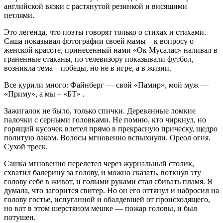
английской вязки с растянутой резинкой и висящими
петлями.
Это легенда, что поэты говорят только о стихах и стихами.
Саша показывал фотографии своей мамы – к вопросу о
женской красоте, принесенный нами «Ок Мусалас» наливал в
граненные стаканы, по телевизору показывали футбол,
возникла тема – победы, но не в игре, а в жизни.
Все курили много: Файнберг — свой «Памир», мой муж —
«Приму», а мы – «БТ» .
Зажигалок не было, только спички. Деревянные ломкие
палочки с серными головками. Не помню, кто чиркнул, но
горящий кусочек влетел прямо в прекрасную прическу, щедро
политую лаком. Волосы мгновенно вспыхнули. Ореол огня.
Сухой треск.
Сашка мгновенно перелетел через журнальный столик,
схватил балерину за голову, и можно сказать, воткнул эту
голову себе в живот, и голыми руками стал сбивать пламя. Я
думала, что загорится свитер. Но он его оттянул и набросил на
голову гостье, испуганной и обалдевшей от происходящего,
но вот в этом шерстяном мешке — пожар головы, и был
потушен.