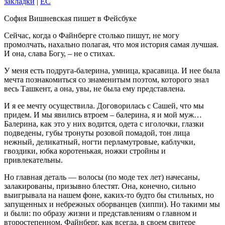
закладки
|
EC
София Вишневская пишет в Фейсбуке
Сейчас, когда о Файнберге столько пишут, не могу
промолчать, нахально полагая, что моя история самая лучшая.
И она, слава Богу, – не о стихах.
У меня есть подруга-балерина, умница, красавица. И нее была
мечта познакомиться со знаменитым поэтом, которого знал
весь Ташкент, а она, увы, не была ему представлена.
И я ее мечту осуществила. Договорилась с Сашей, что мы
придем. И мы явились втроем – балерина, я и мой муж…
Балерина, как это у них водится, одета с иголочки, глазки
подведены, губы тронуты розовой помадой, тон лица
нежный, деликатный, ногти перламутровые, каблучки,
гвоздики, юбка коротенькая, ножки стройны и
привлекательны.
Но главная деталь — волосы (по моде тех лет) начесаны,
залакированы, призывно блестят. Она, конечно, сильно
выигрывала на нашем фоне, каких-то будто бы стильных, но
запущенных и небрежных оборванцев (хиппи). Но такими мы
и были: по образу жизни и представлениям о главном и
второстепенном. Файнберг, как всегда, в своем свитере