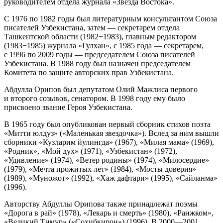
руководителем отдела журнала «Звезда Востока».
С 1976 по 1982 годы был литературным консультантом Союза
писателей Узбекистана, затем — секретарем отдела
Ташкентской области (1982−1983), главным редактором
(1983−1985) журнала «Гулхан», с 1985 года — секретарем,
с 1996 по 2009 годы — председателем Союза писателей
Узбекистана. В 1988 году был назначен председателем
Комитета по защите авторских прав Узбекистана.
Абдулла Орипов был депутатом Олий Мажлиса первого
и второго созывов, сенатором. В 1998 году ему было
присвоено звание Героя Узбекистана.
В 1965 году был опубликован первый сборник стихов поэта
«Митти юлдуз» («Маленькая звездочка»). Вслед за ним вышли
сборники «Кузларим йулингда» (1967), «Милая мама» (1969),
«Родник», «Мой дух» (1971), «Узбекистан» (1972),
«Удивление» (1974), «Ветер родины» (1974), «Милосердие»
(1979), «Мечта прожитых лет» (1984), «Мосты доверия»
(1989), «Муножот» (1992), «Хаж дафтари» (1995), «Сайланма»
(1996).
Авторству Абдуллы Орипова также принадлежат поэмы
«Дорога в рай» (1978), «Лекарь и смерть» (1980), «Ранжком»,
«Великий Тимур» («Сохибкирон») (1996). В 2000—2001