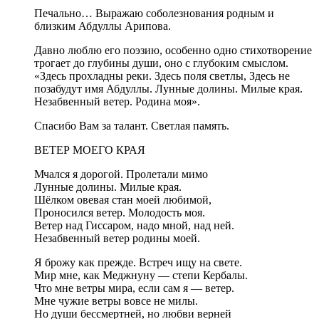
Печально… Выражаю соболезнования родным и
близким Абдуллы Арипова.
Давно люблю его поэзию, особенно одно стихотворение
трогает до глубины души, оно с глубоким смыслом.
«Здесь прохладны реки. Здесь поля светлы, Здесь не
позабудут имя Абдуллы. Лунные долины. Милые края.
Незабвенный ветер. Родина моя».
Спасибо Вам за талант. Светлая память.
ВЕТЕР МОЕГО КРАЯ
Мчался я дорогой. Пролетали мимо
Лунные долины. Милые края.
Шёлком овевая стан моей любимой,
Проносился ветер. Молодость моя.
Ветер над Гиссаром, надо мной, над ней.
Незабвенный ветер родины моей.
Я брожу как прежде. Встреч ищу на свете.
Мир мне, как Меджнуну — степи Кербалы.
Что мне ветры мира, если сам я — ветер.
Мне чужие ветры вовсе не милы.
Но души бессмертней, но любви верней