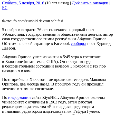
Суббота, 5 ноября, 2016
(10 лет назад)
|
Добавить в закладки
|
EC
Фото: fb.com/xurshid.davron.sahifasi
5 ноября в возрасте 76 лет скончался народный поэт
Узбекистана, государственный и общественный деятель, автор
слов государственного гимна республики Абдулла Орипов.
Об этом на своей странице в Facebook
сообщил
поэт Хуршид
Даврон.
Абдулла Орипов ушел из жизни в 5:45 утра в госпитале
в Хьюстоне (штат Техас, США). Он поступил туда
в бессознательном состоянии вечером 3 ноября и с тех пор
находился в коме.
Поэт прибыл в Хьюстон, где проживает его дочь Мавлюда
Орипова, два месяца назад. В прошлом году он проходил
лечение в этом же госпитале.
По
информации
сайта ZiyoNET, Абдулла Арипов окончил
университет с отличием в 1963 году, затем работал
редактором издательства «Ёш гвардия», редактором
и главным редактором издательства им. Гафура Гуляма,