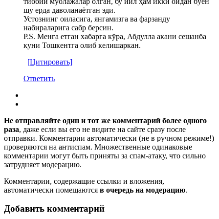
тиббий муолажалар олган, бу йил ҳам икки ойдан бўён
шу ерда даволанаётган эди.
Устознинг оиласига, янгамизга ва фарзанду
набираларига сабр берсин.
Р.Ѕ. Менга етган хабарга кўра, Абдулла акани сешанба
куни Тошкентга олиб келишаркан.
[Цитировать]
Ответить
Не отправляйте один и тот же комментарий более одного
раза
, даже если вы его не видите на сайте сразу после
отправки. Комментарии автоматически (не в ручном режиме!)
проверяются на антиспам. Множественные одинаковые
комментарии могут быть приняты за спам-атаку, что сильно
затрудняет модерацию.
Комментарии, содержащие ссылки и вложения,
автоматически помещаются
в очередь на модерацию
.
Добавить комментарий