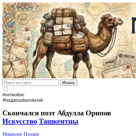
Искать
#нетвойне
#bizgatozahavokerak
Скончался поэт Абдулла Орипов
Искусство
Ташкентцы
Некролог
Поэзия