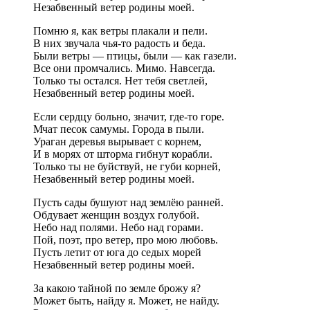
Незабвенный ветер родины моей.
Помню я, как ветры плакали и пели.
В них звучала чья-то радость и беда.
Были ветры — птицы, были — как газели.
Все они промчались. Мимо. Навсегда.
Только ты остался. Нет тебя светлей,
Незабвенный ветер родины моей.
Если сердцу больно, значит, где-то горе.
Мчат песок самумы. Города в пыли.
Ураган деревья вырывает с корнем,
И в морях от шторма гибнут корабли.
Только ты не буйствуй, не губи корней,
Незабвенный ветер родины моей.
Пусть сады бушуют над землёю ранней.
Обдувает женщин воздух голубой.
Небо над полями. Небо над горами.
Пой, поэт, про ветер, про мою любовь.
Пусть летит от юга до седых морей
Незабвенный ветер родины моей.
За какою тайной по земле брожу я?
Может быть, найду я. Может, не найду.