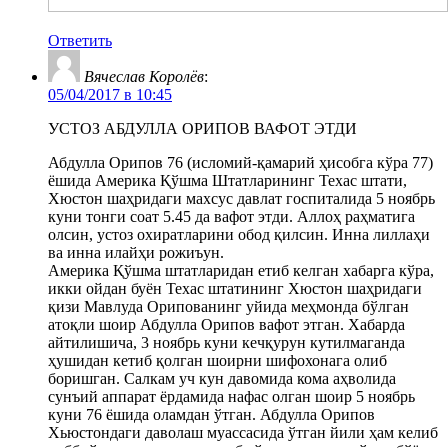
Ответить
Вячеслав Королёв
:
05/04/2017 в 10:45
УСТОЗ АБДУЛЛА ОРИПОВ ВАФОТ ЭТДИ
Абдулла Орипов 76 (исломий-қамарий ҳисобга кўра 77)
ёшида Америка Қўшма Штатларининг Техас штати,
Хюстон шаҳридаги махсус давлат госпиталида 5 ноябрь
куни тонги соат 5.45 да вафот этди. Аллоҳ раҳматига
олсин, устоз охиратларини обод қилсин. Инна лиллаҳи
ва инна илайҳи рожиъун.
Америка Қўшма штатларидан етиб келган хабарга кўра,
икки ойдан буён Техас штатининг Хюстон шаҳридаги
қизи Мавлуда Орипованинг уйида меҳмонда бўлган
атоқли шоир Абдулла Орипов вафот этган. Хабарда
айтилишича, 3 ноябрь куни кечқурун кутилмаганда
ҳушидан кетиб қолган шоирни шифохонага олиб
боришган. Салкам уч кун давомида кома аҳволида
сунъий аппарат ёрдамида нафас олган шоир 5 ноябрь
куни 76 ёшида оламдан ўтган. Абдулла Орипов
Хьюстондаги даволаш муассасида ўтган йили ҳам келиб