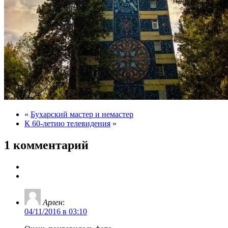
«
Бухарский мастер и немастер
К 60-летию телевидения
»
1 комментарий
Арлен
:
04/11/2016 в 03:10