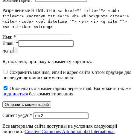
Комментарий:
*
Разрешенные HTML-тэги:
<a href="" title=""> <abbr
title=""> <acronym title=""> <b> <blockquote cite="">
<cite> <code> <del datetime=""> <em> <i> <q cite="">
<s> <strike> <strong>
Имя:
*
Email:
*
Файл
Я, пожалуй, приложу к комменту картинку.
Сохранить моё имя, email и адрес сайта в этом браузере для
последующих моих комментариев.
Оповещать о комментариях через e-mail. Вы можете так же
подписаться
без комментирования.
Current ye@r
*
Все материалы сайта доступны на условиях следующей
лицензии:
Creative Commons Attribution 4.0 International
.