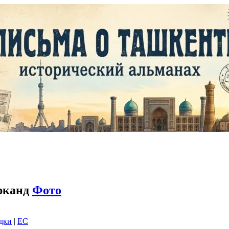
рканд
Фото
адки
|
EC