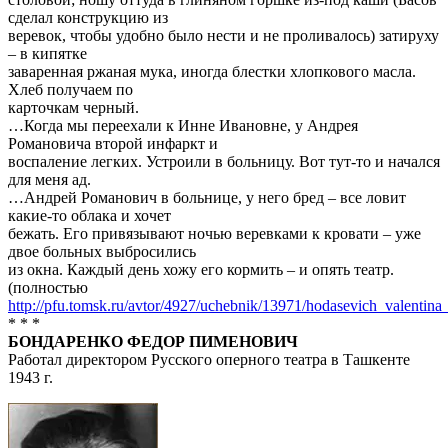
сделал конструкцию из
веревок, чтобы удобно было нести и не проливалось) затируху
– в кипятке
заваренная ржаная мука, иногда блестки хлопкового масла.
Хлеб получаем по
карточкам черный.
…Когда мы переехали к Инне Ивановне, у Андрея
Романовича второй инфаркт и
воспаление легких. Устроили в больницу. Вот тут-то и начался
для меня ад.
…Андрей Романович в больнице, у него бред – все ловит
какие-то облака и хочет
бежать. Его привязывают ночью веревками к кровати – уже
двое больных выбросились
из окна. Каждый день хожу его кормить – и опять театр.
(полностью
http://pfu.tomsk.ru/avtor/4927/uchebnik/13971/hodasevich_valentina
* * *
БОНДАРЕНКО ФЕДОР ПИМЕНОВИЧ
Работал директором Русского оперного театра в Ташкенте
1943 г.