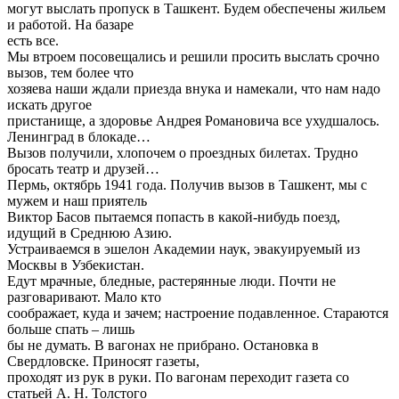
могут выслать пропуск в Ташкент. Будем обеспечены жильем
и работой. На базаре
есть все.
Мы втроем посовещались и решили просить выслать срочно
вызов, тем более что
хозяева наши ждали приезда внука и намекали, что нам надо
искать другое
пристанище, а здоровье Андрея Романовича все ухудшалось.
Ленинград в блокаде…
Вызов получили, хлопочем о проездных билетах. Трудно
бросать театр и друзей…
Пермь, октябрь 1941 года. Получив вызов в Ташкент, мы с
мужем и наш приятель
Виктор Басов пытаемся попасть в какой-нибудь поезд,
идущий в Среднюю Азию.
Устраиваемся в эшелон Академии наук, эвакуируемый из
Москвы в Узбекистан.
Едут мрачные, бледные, растерянные люди. Почти не
разговаривают. Мало кто
соображает, куда и зачем; настроение подавленное. Стараются
больше спать – лишь
бы не думать. В вагонах не прибрано. Остановка в
Свердловске. Приносят газеты,
проходят из рук в руки. По вагонам переходит газета со
статьей А. Н. Толстого