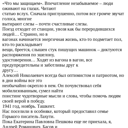
«Что мы защищаем». Впечатление незабываемое – люди
оживают на глазах. Читают
статью вслух. Сначала приглушенно, потом все громче звучат
голоса, многие
вытирают слезы – почти счастливые слезы.
Поезд отходит от станции, увозя как бы переродившихся
людей… Странно, но в
вагонах начинается энергичная жизнь, кто-то подметает пол,
кто-то раскладывает
вещи, бреется, слышен стук пишущих машинок – диктуются
распоряжения по эшелону,
удостоверения… Ходят из вагона в вагон, все
предупредительны и заботливы друг к
другу…
Алексей Николаевич всегда был оптимистом и патриотом, но
в дни войны все это
необычайно окрепло в нем. Он почувствовал себя
мобилизованным, сумел найти
поистине чудотворные мысли и слова, чтобы помочь людям
своей верой в победу.
1941 год, ноябрь. Ташкент.
Нас поселили в особняке, который предоставил семье
Горького писатель Лахути.
Пока Екатерина Павловна Пешкова еще не приехала, я,
Андрей Романович, Басов и