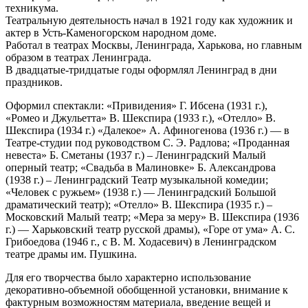
техникума.
Театральную деятельность начал в 1921 году как художник и
актер в Усть-Каменогорском народном доме.
Работал в театрах Москвы, Ленинграда, Харькова, но главным
образом в театрах Ленинграда.
В двадцатые-тридцатые годы оформлял Ленинград в дни
праздников.
Оформил спектакли: «Привидения» Г. Ибсена (1931 г.),
«Ромео и Джульетта» В. Шекспира (1933 г.), «Отелло» В.
Шекспира (1934 г.) «Далекое» А. Афиногенова (1936 г.) — в
Театре-студии под руководством С. Э. Радлова; «Проданная
невеста» Б. Сметаны (1937 г.) – Ленинградский Малый
оперный театр; «Свадьба в Малиновке» Б. Александрова
(1938 г.) – Ленинградский Театр музыкальной комедии;
«Человек с ружьем» (1938 г.) — Ленинградский Большой
драматический театр); «Отелло» В. Шекспира (1935 г.) –
Московский Малый театр; «Мера за меру» В. Шекспира (1936
г.) — Харьковский театр русской драмы), «Горе от ума» А. С.
Грибоедова (1946 г., с В. М. Ходасевич) в Ленинградском
театре драмы им. Пушкина.
Для его творчества было характерно использование
декоративно-объемной обобщенной установки, внимание к
фактурным возможностям материала, введение вещей и