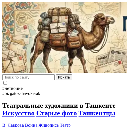
Искать
#нетвойне
#bizgatozahavokerak
Театральные художники в Ташкенте
Искусство
Старые фото
Ташкентцы
В. Лаврова
Война
Живопись
Театр