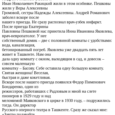
Иван Николаевич Ракицкий жили в этом особняке. Пешковы
жили у Веры Алексеевны
Громовой, сестры Надежды Алексеевны. Андрей Романович
заболел вскоре после
нашего приезда. Не сразу распознал врач-узбек инфаркт.
После приезда Екатерины
Павловны Пешковой нас приютила Инна Ивановна Яковлева,
врач-невропатолог. У нее
собственный домик – две с половиной комнаты с удобствами:
вода, канализация,
бетонированный погреб. Яковлева уже двадцать пять лет
живет в Ташкенте. Нам она
дала одну комнату с окном, выходящим в сад, и довесок –
совсем маленькую
комнатку – Басову. Себе оставила одну большую комнату.
Святая женщина! Веселая,
быстрая и даже кокетливая.
Вскоре после нашего приезда появился Федор Пименович
Бондаренко, один из
режиссеров, работавших с Радловым и мной на слете
пионеров в 1929 году и над
меломимой Маяковского в цирке в 1930 году, – подружились
тогда. Он директор
Русского оперного театра в Ташкенте. Сразу же сказал мне:
«Завтра подавайте