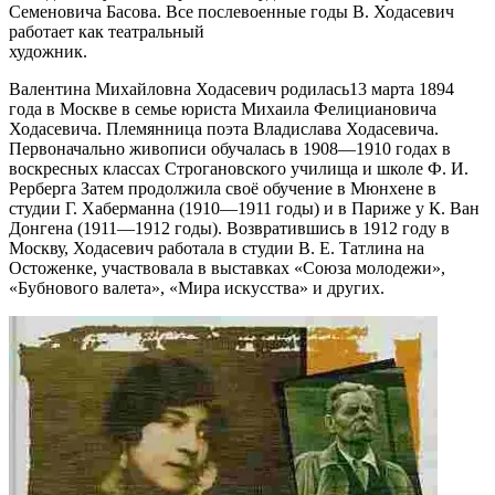
Семеновича Басова. Все послевоенные годы В. Ходасевич
работает как театральный
художник.
Валентина Михайловна Ходасевич родилась13 марта 1894
года в Москве в семье юриста Михаила Фелициановича
Ходасевича. Племянница поэта Владислава Ходасевича.
Первоначально живописи обучалась в 1908—1910 годах в
воскресных классах Строгановского училища и школе Ф. И.
Рерберга Затем продолжила своё обучение в Мюнхене в
студии Г. Хаберманна (1910―1911 годы) и в Париже у К. Ван
Донгена (1911―1912 годы). Возвратившись в 1912 году в
Москву, Ходасевич работала в студии В. Е. Татлина на
Остоженке, участвовала в выставках «Союза молодежи»,
«Бубнового валета», «Мира искусства» и других.