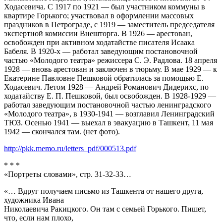
Ходасевича. С 1917 по 1921 — был участником коммуны в
квартире Горького; участвовал в оформлении массовых
праздников в Петрограде, с 1919 — заместитель председателя
экспертной комиссии Внешторга. В 1926 — арестован,
освобожден при активном ходатайстве писателя Исаака
Бабеля. В 1920-х — работал заведующим постановочной
частью «Молодого театра» режиссера С. Э. Радлова. 18 апреля
1928 — вновь арестован и заключен в тюрьму. В мае 1929 — к
Екатерине Павловне Пешковой обратилась за помощью Е.
Ходасевич. Летом 1928 — Андрей Романович Дидерихс, по
ходатайству Е. П. Пешковой, был освобожден. В 1928-1929 —
работал заведующим постановочной частью ленинградского
«Молодого театра», в 1930-1941 — возглавил Ленинградский
ТЮЗ. Осенью 1941 — выехал в эвакуацию в Ташкент, 11 мая
1942 — скончался там. (нет фото).
http://pkk.memo.ru/letters_pdf/000513.pdf
* * *
«Портреты словами», стр. 31-32-33…
«… Вдруг получаем письмо из Ташкента от нашего друга,
художника Ивана
Николаевича Ракицкого. Он там с семьей Горького. Пишет,
что, если нам плохо,