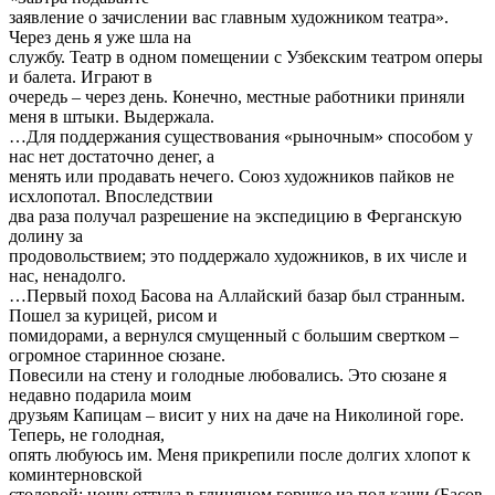
заявление о зачислении вас главным художником театра».
Через день я уже шла на
службу. Театр в одном помещении с Узбекским театром оперы
и балета. Играют в
очередь – через день. Конечно, местные работники приняли
меня в штыки. Выдержала.
…Для поддержания существования «рыночным» способом у
нас нет достаточно денег, а
менять или продавать нечего. Союз художников пайков не
исхлопотал. Впоследствии
два раза получал разрешение на экспедицию в Ферганскую
долину за
продовольствием; это поддержало художников, в их числе и
нас, ненадолго.
…Первый поход Басова на Аллайский базар был странным.
Пошел за курицей, рисом и
помидорами, а вернулся смущенный с большим свертком –
огромное старинное сюзане.
Повесили на стену и голодные любовались. Это сюзане я
недавно подарила моим
друзьям Капицам – висит у них на даче на Николиной горе.
Теперь, не голодная,
опять любуюсь им. Меня прикрепили после долгих хлопот к
коминтерновской
столовой; ношу оттуда в глиняном горшке из-под каши (Басов