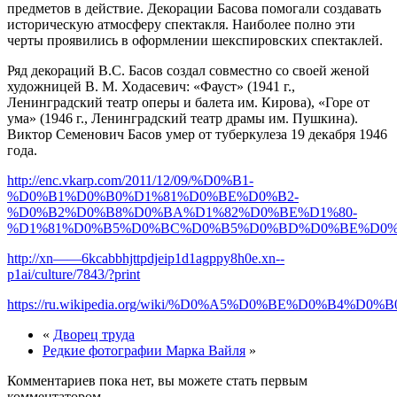
предметов в действие. Декорации Басова помогали создавать
историческую атмосферу спектакля. Наиболее полно эти
черты проявились в оформлении шекспировских спектаклей.
Ряд декораций В.С. Басов создал совместно со своей женой
художницей В. М. Ходасевич: «Фауст» (1941 г.,
Ленинградский театр оперы и балета им. Кирова), «Горе от
ума» (1946 г., Ленинградский театр драмы им. Пушкина).
Виктор Семенович Басов умер от туберкулеза 19 декабря 1946
года.
http://enc.vkarp.com/2011/12/09/%D0%B1-
%D0%B1%D0%B0%D1%81%D0%BE%D0%B2-
%D0%B2%D0%B8%D0%BA%D1%82%D0%BE%D1%80-
%D1%81%D0%B5%D0%BC%D0%B5%D0%BD%D0%BE%D0%
http://xn——6kcabbhjttpdjeip1d1agppy8h0e.xn--
p1ai/culture/7843/?print
https://ru.wikipedia.org/wiki/%D0%A5%D0%BE%
«
Дворец труда
Редкие фотографии Марка Вайля
»
Комментариев пока нет, вы можете стать первым
комментатором.