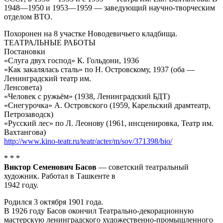
1948—1950 и 1953—1959 — заведующий научно-творческим
отделом ВТО.
Похоронен на 8 участке Новодевичьего кладбища.
ТЕАТРАЛЬНЫЕ РАБОТЫ
Постановки
«Слуга двух господ» К. Гольдони, 1936
«Как закалялась сталь» по Н. Островскому, 1937 (оба —
Ленинградский театр им.
Ленсовета)
«Человек с ружьём» (1938, Ленинградский БДТ)
«Снегурочка» А. Островского (1959, Карельский драмтеатр,
Петрозаводск)
«Русский лес» по Л. Леонову (1961, инсценировка, Театр им.
Вахтангова)
http://www.kino-teatr.ru/teatr/acter/m/sov/371398/bio/
* * *
Виктор Семенович Басов
— советский театральный
художник. Работал в Ташкенте в
1942 году.
Родился 3 октября 1901 года.
В 1926 году Басов окончил Театрально-декорационную
мастерскую ленинградского художественно-промышленного