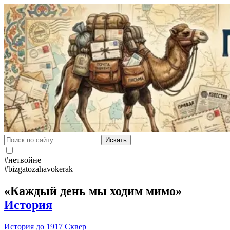
Искать
#нетвойне
#bizgatozahavokerak
«Каждый день мы ходим мимо»
История
История до 1917
Сквер