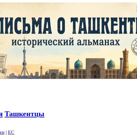
я
Ташкентцы
дки
|
EC