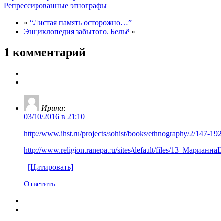
Репрессированные этнографы
«
“Листая память осторожно…”
Энциклопедия забытого. Бельё
»
1 комментарий
Ирина
:
03/10/2016 в 21:10
http://www.ihst.ru/projects/sohist/books/ethnography/2/147-19
http://www.religion.ranepa.ru/sites/default/files/13_Мариан
[Цитировать]
Ответить