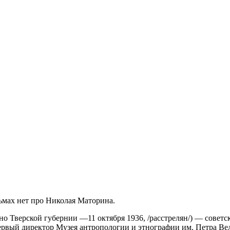
ьмах нет про Николая Маторина.
ино Тверской губернии —11 октября 1936, /расстрелян/) — советс
первый директор Музея антропологии и этнографии им. Петра Ве