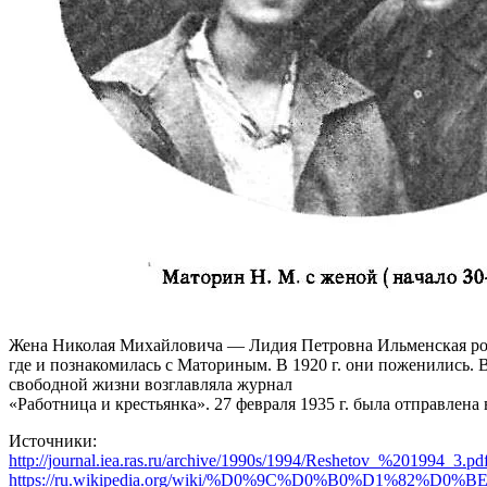
Жена Николая Михайловича — Лидия Петровна Ильменская родила
где и познакомилась с Маториным. В 1920 г. они поженились.
свободной жизни возглавляла журнал
«Работница и крестьянка». 27 февраля 1935 г. была отправлена
Источники:
http://journal.iea.ras.ru/archive/1990s/1994/Reshetov_%201994_3.pd
https://ru.wikipedia.org/wiki/%D0%9C%D0%B0%