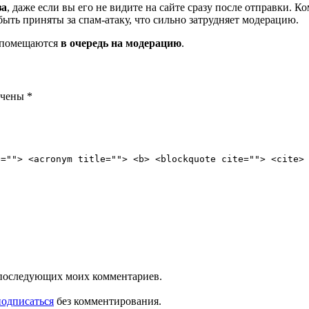
за
, даже если вы его не видите на сайте сразу после отправки. 
ть приняты за спам-атаку, что сильно затрудняет модерацию.
и помещаются
в очередь на модерацию
.
ечены
*
e=""> <acronym title=""> <b> <blockquote cite=""> <cite>
ля последующих моих комментариев.
подписаться
без комментирования.