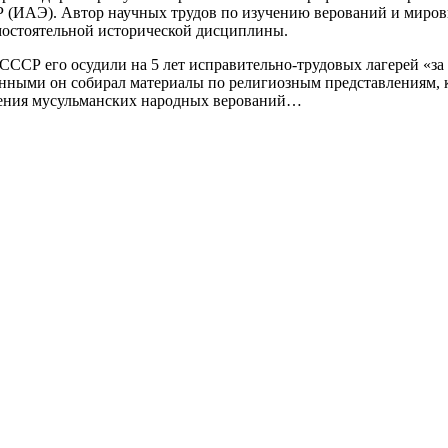
 (ИАЭ). Автор научных трудов по изучению верований и миров
мостоятельной исторической дисциплины.
ССР его осудили на 5 лет исправительно-трудовых лагерей «за
ёнными он собирал материалы по религиозным представлениям, к
чения мусульманских народных верований…