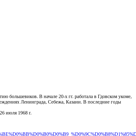
ию большевиков. В начале 20-х гг. работала в Гдовском укоме,
реждениях Ленинграда, Себежа, Казани. В последние годы
26 июля 1968 г.
0%BA%D0%BE%D0%BB%D0%B0%D0%B9_%D0%9C%D0%B8%D1%