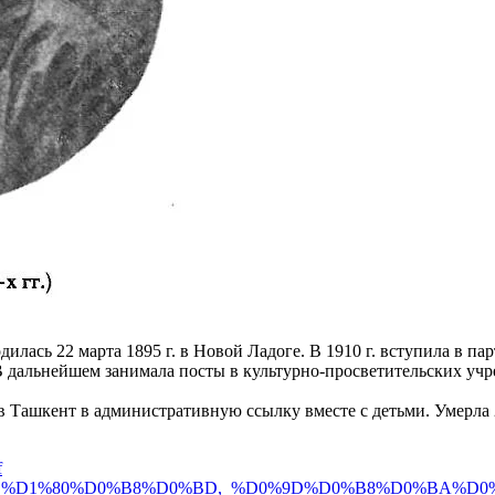
сь 22 марта 1895 г. в Новой Ладоге. В 1910 г. вступила в парт
 В дальнейшем занимала посты в культурно-просветительских уч
 в Ташкент в административную ссылку вместе с детьми. Умерла 
f
D1%82%D0%BE%D1%80%D0%B8%D0%BD,_%D0%9D%D0%B8%D