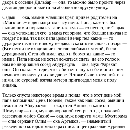
двора к соседке Дильбар — опа, то можно было пройти через
десяток дворов и выйти на абсолютно другую улицу.
Садык — ока, мамин младший брат, привез родителей на
«Москвиче» в двенадцатом часу ночи. Папа, кажется был
выпившим и порывался запеть какую — то песню, но Садык
— ока успокаивал его, а мама говорила, что больше никуда не
поедет с ним, так как папа целый вечер пел какие — то
дурацкие песни и никому не давал сказать ни слова, позоря её
(Все песни не входившие в число любимых мамой, были
дурацкими). Отец обнимал дядю и бормотал какие — то
имена. Папа никак не хотел ложиться спать, на его голос к
нам во двор зашёл сосед Абдурасуль — ока, муж Фарахат —
опы. Он сказал матери, что забирает папу к себе и они с ним
немного посидят у них во дворе. Я тоже было хотел пойти за
ними, но суровый взгляд матери пригвоздил меня к полу
айвана.
Только спустя некоторое время я понял, что в этот день мой
папа вспоминал День Победы, также как наш сосед, бывший
пехотинец Абдурасуль — ока, отец Алишера капитан
Шомухтар — ока, муж двоюродной сестры отца, полковой
разведчик майор Сахиб — ока, муж подруги мамы Мухтарама
— опы сержант Олим — ока Артыков, — знаменитый
разведчик о котором много раз писали центральные журналы