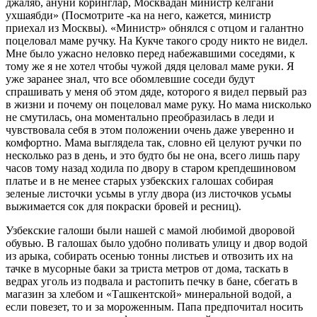
джаляб, ануни коринглар, Москвадан министр келгани
ухшаябди» (Посмотрите -ка на него, кажется, министр
приехал из Москвы). «Министр» обнялся с отцом и галантно
поцеловал маме ручку. На Кукче такого сроду никто не видел.
Мне было ужасно неловко перед набежавшими соседями, к
тому же я не хотел чтобы чужой дядя целовал маме руки. Я
уже заранее знал, что все обомлевшие соседи будут
спрашивать у меня об этом дяде, которого я видел первый раз
в жизни и почему он поцеловал маме руку. Но мама нисколько
не смутилась, она моментально преобразилась в леди и
чувствовала себя в этом положении очень даже уверенно и
комфортно. Мама выглядела так, словно ей целуют ручки по
несколько раз в день, и это будто бы не она, всего лишь пару
часов тому назад ходила по двору в старом крепдешиновом
платье и в не менее старых узбекских галошах собирая
зеленые листочки усьмы в углу двора (из листочков усьмы
выжимается сок для покраски бровей и ресниц).
Узбекские галоши были нашей с мамой любимой дворовой
обувью. В галошах было удобно поливать улицу и двор водой
из арыка, собирать осенью тонны листьев и отвозить их на
тачке в мусорные баки за триста метров от дома, таскать в
ведрах уголь из подвала и растопить печку в бане, сбегать в
магазин за хлебом и «Ташкентской» минеральной водой, а
если повезет, то и за мороженным. Папа предпочитал носить