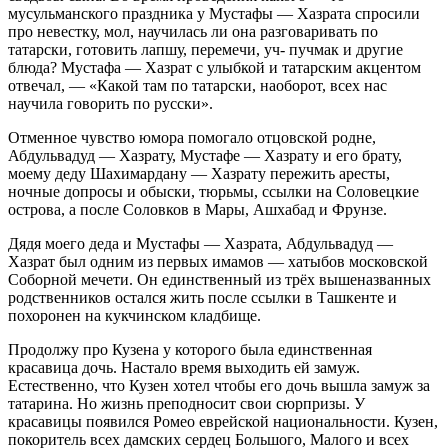
мусульманского праздника у Мустафы — Хазрата спросили
про невестку, мол, научилась ли она разговаривать по
татарски, готовить лапшу, перемечи, уч- пучмак и другие
блюда? Мустафа — Хазрат с улыбкой и татарским акцентом
отвечал, — «Какой там по татарски, наоборот, всех нас
научила говорить по русски».
Отменное чувство юмора помогало отцовской родне,
Абдульвадуд — Хазрату, Мустафе — Хазрату и его брату,
моему деду Шахимардану — Хазрату пережить аресты,
ночные допросы и обыски, тюрьмы, ссылки на Соловецкие
острова, а после Соловков в Мары, Ашхабад и Фрунзе.
Дядя моего деда и Мустафы — Хазрата, Абдульвадуд —
Хазрат был одним из первых имамов — хатыбов московской
Соборной мечети. Он единственный из трёх вышеназванных
родственников остался жить после ссылки в Ташкенте и
похоронен на кукчинском кладбище.
Продолжу про Кузена у которого была единственная
красавица дочь. Настало время выходить ей замуж.
Естественно, что Кузен хотел чтобы его дочь вышла замуж за
татарина. Но жизнь преподносит свои сюрпризы. У
красавицы появился Ромео еврейской национальности. Кузен,
покоритель всех дамских сердец Большого, Малого и всех