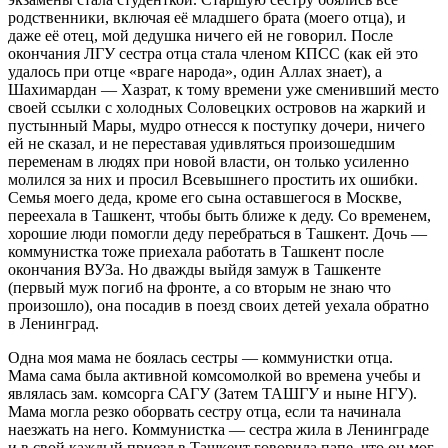
родственники, включая её младшего брата (моего отца), и
даже её отец, мой дедушка ничего ей не говорил. После
окончания ЛГУ сестра отца стала членом КПСС (как ей это
удалось при отце «враге народа», один Аллах знает), а
Шахимардан — Хазрат, к тому времени уже сменивший место
своей ссылки с холодных Соловецких островов на жаркий и
пустынный Мары, мудро отнесся к поступку дочери, ничего
ей не сказал, и не переставая удивляться произошедшим
переменам в людях при новой власти, он только усиленно
молился за них и просил Всевышнего простить их ошибки.
Семья моего деда, кроме его сына оставшегося в Москве,
переехала в Ташкент, чтобы быть ближе к деду. Со временем,
хорошие люди помогли деду перебраться в Ташкент. Дочь —
коммунистка тоже приехала работать в Ташкент после
окончания ВУЗа. Но дважды выйдя замуж в Ташкенте
(первый муж погиб на фронте, а со вторым не знаю что
произошло), она посадив в поезд своих детей уехала обратно
в Ленинград.
Одна моя мама не боялась сестры — коммунистки отца.
Мама сама была активной комсомолкой во времена учебы и
являлась зам. комсорга САГУ (Затем ТАШГУ и ныне НГУ).
Мама могла резко оборвать сестру отца, если та начинала
наезжать на него. Коммунистка — сестра жила в Ленинграде
и в свой каждый приезд в Ташкент говорила папе, что он мог