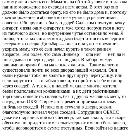
самому же и съесть его. Мама знала об этой уловке и отдавала
папино мороженое по очереди всем детям. В этот раз оно
должно было достаться брату, но его не было дома и, поэтому
съев мороженое, я абсолютно не мучился угрызнениями
совести. Обнаружив забытую дядей Садыком початую пачку
сигарет, я взял одну сигарету и уже хотел погрузиться в негу
из табачного дыма, но внутреннее чутьё остановило меня. Я
понял, что запах сигаретного дыма будет относить вечерним
ветерком к соседке Дильбар — опе, а она уж не преминет
укорить маму, что её сын начал курить в таком раннем
возрасте. Тем более, что сама Дильбар — опа нет — нет, да и
поглядывала в через дверь в наш двор. В заборе между
нашими дворами была маленькая калитка. Такие калитки
существовали почти во всех дворах нашей махалли. Они
были нужны чтобы не ходить к друг другу через улицу, или
если вдруг кто — то забыл ключи, то пройти к себе во двор
через соседей. А так как в нашей махалле многие жители
были подпольными кожевниками, а их дети работниками
торговли, общепита, складов, баз и других масляных мест, то
сотрудники ОБХСС время от времени приезжали к кому —
нибудь из соседей. И пока они стучали в двери, хозяин
благополучно исчезал через соседей. Сотрудники ОБХСС
даже не старались поймать беглеца, так как знали, что вскоре
обязательно придет к ним фельдъегерь от имени сбежавшего,
чтобы договориться о сумме отступных. Если зайти из нашего