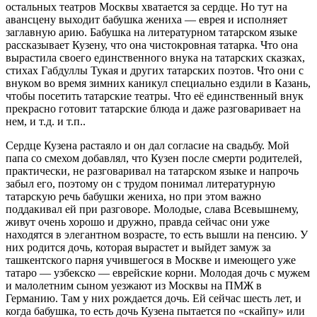
остальных театров Москвы хватается за сердце. Но тут на
авансцену выходит бабушка жениха — еврея и исполняет
заглавную арию. Бабушка на литературном татарском языке
рассказывает Кузену, что она чистокровная татарка. Что она
вырастила своего единственного внука на татарских сказках,
стихах Габдуллы Тукая и других татарских поэтов. Что они с
внуком во время зимних каникул специально ездили в Казань,
чтобы посетить татарские театры. Что её единственный внук
прекрасно готовит татарские блюда и даже разговаривает на
нем, и т.д. и т.п..
Сердце Кузена растаяло и он дал согласие на свадьбу. Мой
папа со смехом добавлял, что Кузен после смерти родителей,
практически, не разговаривал на татарском языке и напрочь
забыл его, поэтому он с трудом понимал литературную
татарскую речь бабушки жениха, но при этом важно
поддакивал ей при разговоре. Молодые, слава Всевышнему,
живут очень хорошо и дружно, правда сейчас они уже
находятся в элегантном возрасте, то есть вышли на пенсию. У
них родится дочь, которая вырастет и выйдет замуж за
ташкентского парня учившегося в Москве и имеющего уже
татаро — узбекско — еврейские корни. Молодая дочь с мужем
и малолетним сыном уезжают из Москвы на ПМЖ в
Германию. Там у них рождается дочь. Ей сейчас шесть лет, и
когда бабушка, то есть дочь Кузена пытается по «скайпу» или