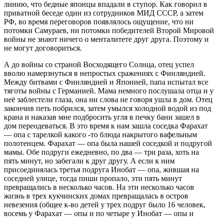
линию, что бедные японцы впадали в ступор. Как говорил в
приватной беседе один из сотрудников МИД СССР, а затем
РФ, во время переговоров появлялось ощущение, что ни
потомки Самураев, ни потомки победителей Второй Мировой
войны не знают ничего о менталитете друг друга. Поэтому и
не могут договориться.
А до войны со страной Восходящего Солнца, отец успел
вволю намерзнуться в непростых сражениях с Финляндией.
Между битвами с Финляндией и Японией, папа испытал все
тяготы войны с Германией. Мама немного послушала отца и у
неё заблестели глаза, она ни слова не говоря ушла в дом. Отец
закончив петь побрился, затем умылся холодной водой из под
крана и наказав мне подбросить угля в печку бани зашел в
дом переодеваться. В это время к нам зашла соседка Фарахат
— опа с тарелкой какого -то блюда накрытого вафельным
полотенцем. Фарахат — опа была нашей соседкой и подругой
мамы. Обе подруги ежедневно, по два — три раза, хоть на
пять минут, но забегали к друг другу. А если к ним
присоединялась третья подруга Инобат — опа, жившая на
соседней улице, тогда пиши пропало, эти пять минут
превращались в несколько часов. На эти несколько часов
жизнь в трех кукчинских домах превращалась в остров
невезения (общее к-во детей у трех подруг было 16 человек,
восемь у Фарахат — опы и по четыре у Инобат — опы и