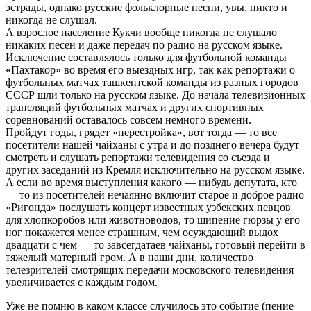
эстрады, однако русские фольклорные песни, увы, никто и
никогда не слушал.
А взрослое население Кукчи вообще никогда не слушало
никаких песен и даже передач по радио на русском языке.
Исключение составлялось только для футбольной команды
«Пахтакор» во время его выездных игр, так как репортажи о
футбольных матчах ташкентской команды из разных городов
СССР шли только на русском языке. До начала телевизионных
трансляций футбольных матчах и других спортивных
соревнований оставалось совсем немного времени.
Пройдут годы, грядет «перестройка», вот тогда — то все
посетители нашей чайханы с утра и до позднего вечера будут
смотреть и слушать репортажи телевидения со съезда и
других заседаний из Кремля исключительно на русском языке.
А если во время выступления какого — нибудь депутата, кто
— то из посетителей нечаянно включит старое и доброе радио
«Ригонда» послушать концерт известных узбекских певцов
для хлопкоробов или животноводов, то шипение гюрзы у его
ног покажется менее страшным, чем осуждающий выдох
двадцати с чем — то завсегдатаев чайханы, готовый перейти в
тяжелый матерный гром. А в наши дни, количество
телезрителей смотрящих передачи московского телевидения
увеличивается с каждым годом.
Уже не помню в каком классе случилось это событие (пение