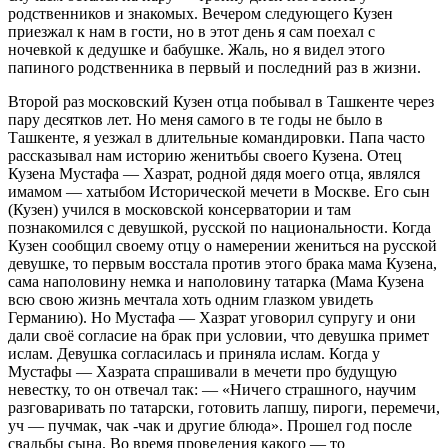
родственников и знакомых. Вечером следующего Кузен
приезжал к нам в гости, но в этот день я сам поехал с
ночевкой к дедушке и бабушке. Жаль, но я видел этого
папиного родственника в первый и последний раз в жизни.
Второй раз московский Кузен отца побывал в Ташкенте через
пару десятков лет. Но меня самого в те годы не было в
Ташкенте, я уезжал в длительные командировки. Папа часто
рассказывал нам историю женитьбы своего Кузена. Отец
Кузена Мустафа — Хазрат, родной дядя моего отца, являлся
имамом — хатыбом Исторической мечети в Москве. Его сын
(Кузен) учился в московской консерватории и там
познакомился с девушкой, русской по национальности. Когда
Кузен сообщил своему отцу о намерении жениться на русской
девушке, то первым восстала против этого брака мама Кузена,
сама наполовину немка и наполовину татарка (Мама Кузена
всю свою жизнь мечтала хоть одним глазком увидеть
Германию). Но Мустафа — Хазрат уговорил супругу и они
дали своё согласие на брак при условии, что девушка примет
ислам. Девушка согласилась и приняла ислам. Когда у
Мустафы — Хазрата спрашивали в мечети про будущую
невестку, то он отвечал так: — «Ничего страшного, научим
разговаривать по татарски, готовить лапшу, пироги, перемечи,
уч — пучмак, чак -чак и другие блюда». Прошел год после
свадьбы сына. Во время проведения какого — то