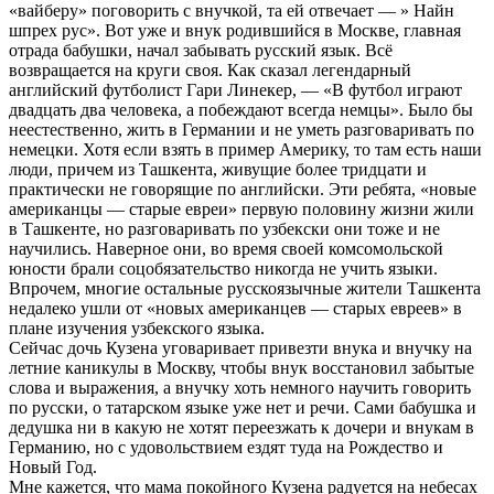
«вайберу» поговорить с внучкой, та ей отвечает — » Найн
шпрех рус». Вот уже и внук родившийся в Москве, главная
отрада бабушки, начал забывать русский язык. Всё
возвращается на круги своя. Как сказал легендарный
английский футболист Гари Линекер, — «В футбол играют
двадцать два человека, а побеждают всегда немцы». Было бы
неестественно, жить в Германии и не уметь разговаривать по
немецки. Хотя если взять в пример Америку, то там есть наши
люди, причем из Ташкента, живущие более тридцати и
практически не говорящие по английски. Эти ребята, «новые
американцы — старые евреи» первую половину жизни жили
в Ташкенте, но разговаривать по узбекски они тоже и не
научились. Наверное они, во время своей комсомольской
юности брали соцобязательство никогда не учить языки.
Впрочем, многие остальные русскоязычные жители Ташкента
недалеко ушли от «новых американцев — старых евреев» в
плане изучения узбекского языка.
Сейчас дочь Кузена уговаривает привезти внука и внучку на
летние каникулы в Москву, чтобы внук восстановил забытые
слова и выражения, а внучку хоть немного научить говорить
по русски, о татарском языке уже нет и речи. Сами бабушка и
дедушка ни в какую не хотят переезжать к дочери и внукам в
Германию, но с удовольствием ездят туда на Рождество и
Новый Год.
Мне кажется, что мама покойного Кузена радуется на небесах