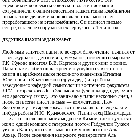
«цеховики» во времена советской власти постоянно
сотрудничали с одним известным ташкентским комбинатом
по металлоизделиям и хорошо знали отца, много лет
проработавшего на этом комбинате. Он написал письмо
сестре, и та через пару месяцев вернулась в Ленинград.
ДЕДУШКА ШАХИМАРДАН-ХАЗРАТ.
Любимым занятием папы по вечерам было чтение, начиная от
газет, журналов, детективов, мемуаров, особенно о маршале
Г.К. Жукове писателя В.В. Карпова и других книг о войне.
Папа также любил по настроению углубиться в статьи и
книги на арабском языке покойного академика Игнатия
Юлиановича Крачковского (друга деда) и в работы
заведующего кафедрой семитологии восточного факультета
ЛГУ Писаревского Льва Зосимовича (ученика деда, дед учил
его арабскому языку). Это занимало у папы несколько дней, а
после он всегда писал письма — комментарии Льву
Зосимовичу Писаревскому, а тот присылал папе ещё какие —
нибудь работы И.Ю. Крачковского. Папин отец Шахимардан
— Хазрат после окончания медресе в Казани, где он учился и
жил в одной комнате с татарским поэтом Габдуллой Тукаем,
уехал в Каир учиться в знаменитом университете Аль —
Азхар. После окончания каирского университета Аль —