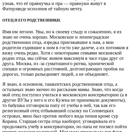
узнав, что её правнучка и пра — правнуки живут в
Фатерлянде исполнив её тайную мечту.
ОТЕЦ И ЕГО РОДСТВЕННИКИ.
Имя им легион. Увы, но к своему стыду и сожалению, я их
знаю не очень хорошо. Московские и ленинградские
родственники отца, изредка приезжавшие к нам, а мои
родители ездившие к ним в гости уже далече, а их потомков я
вижу очень редко. Хотя с некоторыми семьями московской
родни отца, мы сейчас живем максимум в часе езды друг от
друга. Москва, из -за суматошного ритма, хронической
спешки и огромных расстояний, долгоиграющих пробок на
дорогах, только разъединяет людей, а не объединяет.
Я знаю, в основном, ташкентских родственников отца, а
остальных знаю заочно по рассказам мамы. Знаю, что когда
мой отец поступил учиться в московскую консерваторию (а в
другие ВУЗы у него и его Кузена не принимали документы),
то бабушка отговорила папу от учебы в ней, так как его
религиозный отец отбывавший ссылку на Соловецких
островах, явно был против любого вида пения кроме сур
Корана. Старшая сестра отца наоборот, уговаривала его
продолжить учебу в консерватории, но папа не посмел пойти
против желания родителей. Моя мама признавала тот факт,