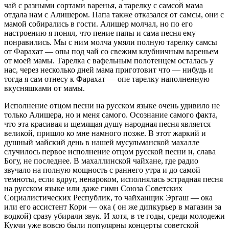
чай с разными сортами варенья, а тарелку с самсой мама
отдала нам с Алишером. Папа также отказался от самсы, они с
мамой собирались в гости. Алишер молчал, но по его
настроению я понял, что пение папы и сама песня ему
понравились. Мы с ним молча умяли полную тарелку самсы
от Фарахат — опы под чай со свежим клубничным вареньем
от моей мамы. Тарелка с вафельным полотенцем осталась у
нас, через несколько дней мама приготовит что — нибудь и
тогда я сам отнесу к Фарахат — опе тарелку наполненную
вкусняшками от мамы.
Исполнение отцом песни на русском языке очень удивило не
только Алишера, но и меня самого. Осознание самого факта,
что эта красивая и щемящая душу народная песня является
великой, пришло ко мне намного позже. В этот жаркий и
душный майский день в нашей мусульманской махалле
случилось первое исполнение отцом русской песни и, слава
Богу, не последнее. В махаллинской чайхане, где радио
звучало на полную мощность с раннего утра и до самой
темноты, если вдруг, ненароком, исполнялась эстрадная песня
на русском языке или даже гимн Союза Советских
Социалистических Республик, то чайханщик Эргаш — ока
или его ассистент Кори — ока ( он же дипкурьер в магазин за
водкой) сразу убирали звук. И хотя, в те годы, среди молодежи
Кукчи уже вовсю были популярны концерты советской