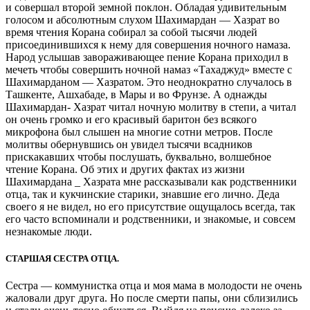
и совершал второй земной поклон. Обладая удивительным
голосом и абсолютным слухом Шахимардан — Хазрат во
время чтения Корана собирал за собой тысячи людей
присоединившихся к нему для совершения ночного намаза.
Народ услышав завораживающее пение Корана приходил в
мечеть чтобы совершить ночной намаз «Тахаджуд» вместе с
Шахимарданом — Хазратом. Это неоднократно случалось в
Ташкенте, Ашхабаде, в Мары и во Фрунзе. А однажды
Шахимардан- Хазрат читал ночную молитву в степи, а читал
он очень громко и его красивый баритон без всякого
микрофона был слышен на многие сотни метров. После
молитвы обернувшись он увидел тысячи всадников
прискакавших чтобы послушать, буквально, волшебное
чтение Корана. Об этих и других фактах из жизни
Шахимардана _ Хазрата мне рассказывали как родственники
отца, так и кукчинские старики, знавшие его лично. Деда
своего я не видел, но его присутствие ощущалось всегда, так
его часто вспоминали и родственники, и знакомые, и совсем
незнакомые люди.
СТАРШАЯ СЕСТРА ОТЦА.
Сестра — коммунистка отца и моя мама в молодости не очень
жаловали друг друга. Но после смерти папы, они сблизились