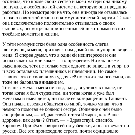
осознала, что кроме своих сестер и моей матери она никому
не нужна, а особенно той системе на которую она преданно
работала. Но несмотря ни на что, она никогда не отзывалась
плохо о советской власти и коммунистической партии. Также
она исключительно положительно отзывалась о своих
сыновьях, несмотря на принесенные ей некоторыми из них
тяжёлые моменты в жизни.
У тёти коммунистки была одна особенность слегка
шокирующая меня, приходя к нам домой она в упор не видела
меня. Я сперва думал, что я один ей неинтересен и она
испытывает ко мне какое — то презрение. Но как позже
выяснилось, тётя не только меня одного не видела в упор, но
и всех остальных племянников и племянниц. Но самое
главное, что и свою внучку, дочь её положительного сына, она
тоже не баловала вниманием.
Тетя не замечала меня ни тогда когда я учился в школе, ни
тогда когда я был студентом, ни тогда когда я уже был
женатым и имел детей, ни после её возвращения в Ташкент.
Она начала изредка общаться со мной, только узнав, что я
немного помогал её больной сестре. Общение с ней было
специфичным, — «Здравствуйте тетя Имярек, как Ваше
здоровье, как дела»? Ответ, — » Здравствуй, спасибо,
хорошо». Причём я говорю ей по узбекски, а она отвечает по
русски. Всё это происходило строго, почти официально.