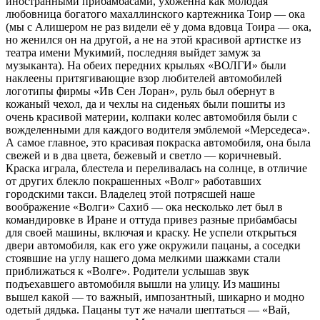
иностранными прибамбасами, ухоженна как молодая
любовница богатого махаллинского картежника Тоир — ока
(мы с Алишером не раз видели её у дома вдовца Тоира — ока,
но женился он на другой, а не на этой красивой артистке из
театра имени Мукимий, последняя выйдет замуж за
музыканта). На обеих передних крыльях «ВОЛГИ» были
наклеены притягивающие взор любителей автомобилей
логотипы фирмы «Ив Сен Лоран», руль был обернут в
кожаный чехол, да и чехлы на сиденьях были пошиты из
очень красивой материи, колпаки колес автомобиля были с
вожделенными для каждого водителя эмблемой «Мерседеса».
А самое главное, это красивая покраска автомобиля, она была
свежей и в два цвета, бежевый и светло — коричневый.
Краска играла, блестела и переливалась на солнце, в отличие
от других блекло покрашенных «Волг» работавших
городскими такси. Владелец этой потрясшей наше
воображение «Волги» Сахиб — ока несколько лет был в
командировке в Иране и оттуда привез разные прибамбасы
для своей машины, включая и краску. Не успели открыться
двери автомобиля, как его уже окружили пацаны, а соседки
стоявшие на углу нашего дома мелкими шажками стали
приближаться к «Волге». Родители услышав звук
подъехавшего автомобиля вышли на улицу. Из машины
вышел какой — то важный, импозантный, шикарно и модно
одетый дядька. Пацаны тут же начали шептаться — «Вай,