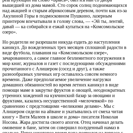
вышедшей из дома мамой. Сто сорок солнц поднимающихся
над акацией и старым абрикосовым деревом, почти как из-за
Акулиной Горы в подмосковном Пушкино, лазерным
принтером впечатывали в голову слова, — «Эй ты, лентяй,
давай — ка собирайся и езжай купаться на «Комсомольское
озеро».
Но родители не разрешали никуда ездить до наступления
каникул. До вожделенных трех месяцев сплошной радости в
виде футбола, плавания на «Комсомольском озере»,
зачарованного, а самое главное безлимитного погружения в
мир книг, журналов и газет с последующими обсуждениями
прочитанного с Алишером (сосед и друг), а также
разнообразных уличных игр оставалось совсем немного
времени. Даже предполагаемое увеличение нагрузки
домашних обязанностей во время летних каникул в виде
помощи маме в закрутке фруктов и овощей, неоднократных
утренних хождений на кукчинский базар за овощами и
фруктами, казались несущественной «мелочевкой» по
сравнению с предстоящими «великими делами». Мы с
Алишером сидели на айване и укатывались от смеха читая
книгу » Витя Малеев в школе и дома» писателя Николая
Носова. Жара достигла своего апогея. Отец начинал делать
омовение в бане, затем он совершил полуденный намаз в
спальне. Через некоторое время папа появился на террасе с