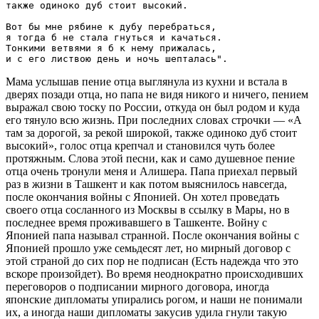
также одиноко дуб стоит высокий.

Вот бы мне рябине к дубу перебраться,

я тогда б не стала гнуться и качаться.

Тонкими ветвями я б к нему прижалась,

Мама услышав пение отца выглянула из кухни и встала в
дверях позади отца, но папа не видя никого и ничего, пением
выражал свою тоску по России, откуда он был родом и куда
его тянуло всю жизнь. При последних словах строчки — «А
там за дорогой, за рекой широкой, также одиноко дуб стоит
высокий», голос отца крепчал и становился чуть более
протяжным. Слова этой песни, как и само душевное пение
отца очень тронули меня и Алишера. Папа приехал первый
раз в жизни в Ташкент и как потом выяснилось навсегда,
после окончания войны с Японией. Он хотел проведать
своего отца сосланного из Москвы в ссылку в Мары, но в
последнее время проживавшего в Ташкенте. Войну с
Японией папа называл странной. После окончания войны с
Японией прошло уже семьдесят лет, но мирный договор с
этой страной до сих пор не подписан (Есть надежда что это
вскоре произойдет). Во время неоднократно происходивших
переговоров о подписании мирного договора, иногда
японские дипломаты упирались рогом, и наши не понимали
их, а иногда наши дипломаты закусив удила гнули такую