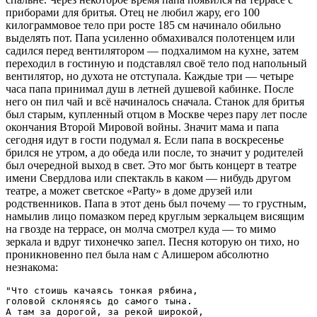
приборами для бритья. Отец не любил жару, его 100
килограммовое тело при росте 185 см начинало обильно
выделять пот. Папа усиленно обмахивался полотенцем или
садился перед вентилятором — подхалимом на кухне, затем
переходил в гостиную и подставлял своё тело под напольный
вентилятор, но духота не отступала. Каждые три — четыре
часа папа принимал душ в летней душевой кабинке. После
него он пил чай и всё начиналось сначала. Станок для бритья
был старым, купленный отцом в Москве через пару лет после
окончания Второй Мировой войны. Значит мама и папа
сегодня идут в гости подумал я. Если папа в воскресенье
брился не утром, а до обеда или после, то значит у родителей
был очередной выход в свет. Это мог быть концерт в театре
имени Свердлова или спектакль в каком — нибудь другом
театре, а может светское «Party» в доме друзей или
родственников. Папа в этот день был почему — то грустным,
намылив лицо помазком перед круглым зеркальцем висящим
на гвозде на террасе, он молча смотрел куда — то мимо
зеркала и вдруг тихонечко запел. Песня которую он тихо, но
проникновенно пел была нам с Алишером абсолютно
незнакома:
"Что стоишь качаясь тонкая рябина,

головой склоняясь до самого тына.

А там за дорогой, за рекой широкой,
