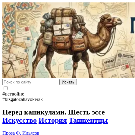
Искать
#нетвойне
#bizgatozahavokerak
Перед каникулами. Шесть эссе
Искусство
История
Ташкентцы
Проза
Ф. Ильясов