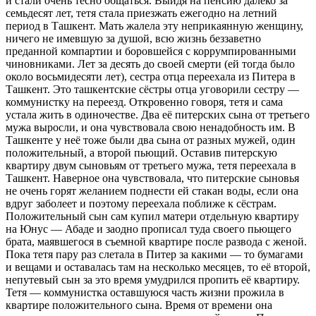
и стали очень тесно общаться. Выйдя на пенсию далеко за
семьдесят лет, тетя стала приезжать ежегодно на летний
период в Ташкент. Мать жалела эту неприкаянную женщину,
ничего не имевшую за душой, всю жизнь беззаветно
преданной компартии и боровшейся с коррумпированными
чиновниками. Лет за десять до своей смерти (ей тогда было
около восьмидесяти лет), сестра отца переехала из Питера в
Ташкент. Это ташкентские сёстры отца уговорили сестру —
коммунистку на переезд. Откровенно говоря, тетя и сама
устала жить в одиночестве. Два её питерских сына от третьего
мужа выросли, и она чувствовала свою ненадобность им. В
Ташкенте у неё тоже были два сына от разных мужей, один
положительный, а второй пьющий. Оставив питерскую
квартиру двум сыновьям от третьего мужа, тетя переехала в
Ташкент. Наверное она чувствовала, что питерские сыновья
не очень горят желанием поднести ей стакан воды, если она
вдруг заболеет и поэтому переехала поближе к сёстрам.
Положительный сын сам купил матери отдельную квартиру
на Юнус — Абаде и заодно прописал туда своего пьющего
брата, маявшегося в съемной квартире после развода с женой.
Пока тетя пару раз слетала в Питер за какими — то бумагами
и вещами и оставалась там на несколько месяцев, то её второй,
непутевый сын за это время умудрился пропить её квартиру.
Тетя — коммунистка оставшуюся часть жизни прожила в
квартире положительного сына. Время от времени она