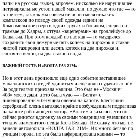
папы на русском языке), впрочем, нисколько не нарушившее
патриархальные устои нашей махалли, но думаю что где — то
в третьем, так как мы совсем не испытывая никаких
комплексов по поводу своей одежды ездили на
Комсомольское озеро в одних трусах и босиком, сперва на
трамвае до Хадры, а оттуда «зацеперами» на троллейбусе до
Бешагача. При этом каждый из нас как — то умудрялся
сохранить свои дежурные пять копеек на пирожок и стакан
чистой газировки или десять копеек на два пирожка и,
соответственно, на два стакана воды.
ВАЖНЫЙ ГОСТЬ И «ВОЛГА ГАЗ-21М»
Но в этот день произошло ещё одно событие заставившее
махаллинских соседей удивиться и ещё долго судачить о нём.
За родителями приехала машина. Это был не «Москвич —
408» моего дяди, а это была чудо — «Волга» с
никелированным бегущим оленем на капоте. Блестящий
серебряный олень выглядел крайне возбужденным подрагивая
на капоте работающего мотора «Волги» и казалось, что он
сейчас ринется вдогонку за своими товарищами увезшими в
тундру знаменитого певца Кола Бельды. Не скажу, что мы не
видели автомобили «ВОЛГА ГАЗ -21М». Их много бегало по
улицам города, но эта была нафарширована какими — то