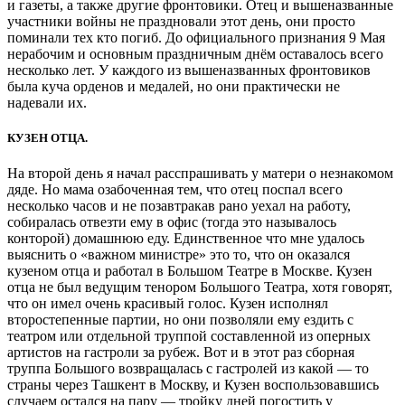
и газеты, а также другие фронтовики. Отец и вышеназванные
участники войны не праздновали этот день, они просто
поминали тех кто погиб. До официального признания 9 Мая
нерабочим и основным праздничным днём оставалось всего
несколько лет. У каждого из вышеназванных фронтовиков
была куча орденов и медалей, но они практически не
надевали их.
КУЗЕН ОТЦА.
На второй день я начал расспрашивать у матери о незнакомом
дяде. Но мама озабоченная тем, что отец поспал всего
несколько часов и не позавтракав рано уехал на работу,
собиралась отвезти ему в офис (тогда это называлось
конторой) домашнюю еду. Единственное что мне удалось
выяснить о «важном министре» это то, что он оказался
кузеном отца и работал в Большом Театре в Москве. Кузен
отца не был ведущим тенором Большого Театра, хотя говорят,
что он имел очень красивый голос. Кузен исполнял
второстепенные партии, но они позволяли ему ездить с
театром или отдельной труппой составленной из оперных
артистов на гастроли за рубеж. Вот и в этот раз сборная
труппа Большого возвращалась с гастролей из какой — то
страны через Ташкент в Москву, и Кузен воспользовавшись
случаем остался на пару — тройку дней погостить у