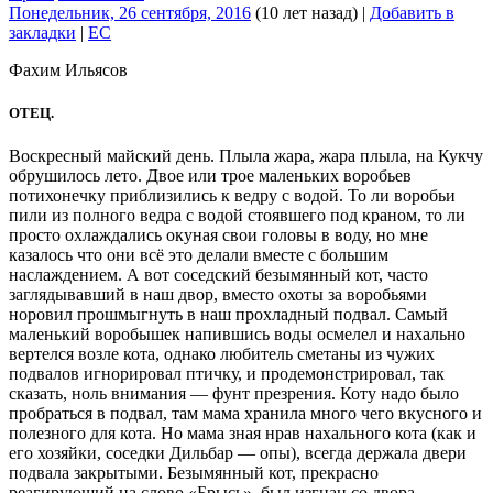
Понедельник, 26 сентября, 2016
(10 лет назад)
|
Добавить в
закладки
|
EC
Фахим Ильясов
ОТЕЦ.
Воскресный майский день. Плыла жара, жара плыла, на Кукчу
обрушилось лето. Двое или трое маленьких воробьев
потихонечку приблизились к ведру с водой. То ли воробьи
пили из полного ведра с водой стоявшего под краном, то ли
просто охлаждались окуная свои головы в воду, но мне
казалось что они всё это делали вместе с большим
наслаждением. А вот соседский безымянный кот, часто
заглядывавший в наш двор, вместо охоты за воробьями
норовил прошмыгнуть в наш прохладный подвал. Самый
маленький воробышек напившись воды осмелел и нахально
вертелся возле кота, однако любитель сметаны из чужих
подвалов игнорировал птичку, и продемонстрировал, так
сказать, ноль внимания — фунт презрения. Коту надо было
пробраться в подвал, там мама хранила много чего вкусного и
полезного для кота. Но мама зная нрав нахального кота (как и
его хозяйки, соседки Дильбар — опы), всегда держала двери
подвала закрытыми. Безымянный кот, прекрасно
реагирующий на слово «Брысь», был изгнан со двора