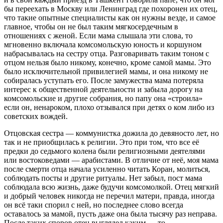
бы переехать в Москву или Ленинград где похоронен их отец,
что такие опытные специалисты как он нужны везде, и самое
главное, чтобы он не был таким мягкосердечным в
отношениях с женой. Если мама слышала эти слова, то
мгновенно включала комсомольскую юность и коршуном
набрасывалась на сестру отца. Разговаривать таким тоном с
отцом нельзя было никому, конечно, кроме самой мамы. Это
было исключительной привилегией мамы, и она никому не
собиралась уступать его. После замужества мама потеряла
интерес к общественной деятельности и забыла дорогу на
комсомольские и другие собрания, но папу она «строила»
если он, ненароком, плохо отзывался при детях о ком либо из
советских вождей.
Отцовская сестра — коммунистка дожила до девяносто лет, но
так и не приобщилась к религии. Это при том, что все её
предки до седьмого колена были религиозными деятелями
или востоковедами — арабистами. В отличие от неё, моя мама
после смерти отца начала усиленно читать Коран, молиться,
соблюдать посты и другие ритуалы. Нет забыл, пост мама
соблюдала всю жизнь, даже будучи комсомолкой. Отец мягкий
и добрый человек никогда не перечил матери, правда, иногда
он всё таки спорил с ней, но последнее слово всегда
оставалось за мамой, пусть даже она была тысячу раз неправа.
После таких споров отец выглядел каким — то