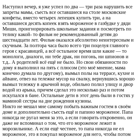
Наступил вечер, я уже успел по два — три раза нарушить все
запреты мамы, съесть все оставшиеся на столе московские
конфеты, вместо четырех лепешек купить три, а на
оставшиеся десять копеек взять мороженое в газбудке у дяди
Миши, проигнорировать школьные задания и посмотреть по
телику какой- то фильм не рекомендованный детям до
шестнадцати лет. Фильм оказался абсолютно неинтересным и
скучным. За полтора часа было всего три поцелуя главного
героя с красавицей, а всё остальное время шли какие — то
монологи, диалоги, ни тебе драк, ни погонь, ни шпионов и
т.д.. А родителей всё ещё не было. Но свои обязанности по
дому я выполнил на пять с плюсом (это моё мнение, мама
конечно думала по другому), вымыл полы на террасе, кухне и
айване, отвез на тележке мусор на свалку, вернувшись хорошо
вымыл тележку в арычной воде, обильно полил улицу и двор
водой из арыка, причем сделал это несколько раз и потом
искупался в бане. Остальные дети в этот день были в гостях у
маминой сестры на дне рождения кузины.
Никто не мешал мне самому побыть важным гостем в своём
доме и дополнительно съесть ещё и папино мороженое. Папа
никогда не ругал меня за это, а если говорить откровенно, он
даже не вспоминал о том, что его мороженое лежит в
морозильнике. А если ещё честнее, то папа никогда не ел
мороженое, это я покупал мороженое для него, чтобы потом