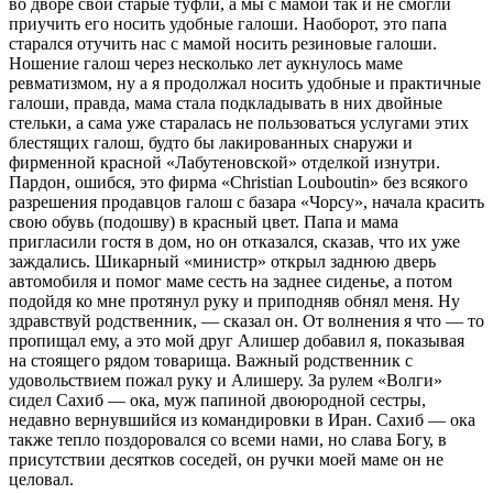
во дворе свои старые туфли, а мы с мамой так и не смогли
приучить его носить удобные галоши. Наоборот, это папа
старался отучить нас с мамой носить резиновые галоши.
Ношение галош через несколько лет аукнулось маме
ревматизмом, ну а я продолжал носить удобные и практичные
галоши, правда, мама стала подкладывать в них двойные
стельки, а сама уже старалась не пользоваться услугами этих
блестящих галош, будто бы лакированных снаружи и
фирменной красной «Лабутеновской» отделкой изнутри.
Пардон, ошибся, это фирма «Christian Louboutin» без всякого
разрешения продавцов галош с базара «Чорсу», начала красить
свою обувь (подошву) в красный цвет. Папа и мама
пригласили гостя в дом, но он отказался, сказав, что их уже
заждались. Шикарный «министр» открыл заднюю дверь
автомобиля и помог маме сесть на заднее сиденье, а потом
подойдя ко мне протянул руку и приподняв обнял меня. Ну
здравствуй родственник, — сказал он. От волнения я что — то
пропищал ему, а это мой друг Алишер добавил я, показывая
на стоящего рядом товарища. Важный родственник с
удовольствием пожал руку и Алишеру. За рулем «Волги»
сидел Сахиб — ока, муж папиной двоюродной сестры,
недавно вернувшийся из командировки в Иран. Сахиб — ока
также тепло поздоровался со всеми нами, но слава Богу, в
присутствии десятков соседей, он ручки моей маме он не
целовал.