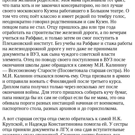
что папа хоть и не закончил консерваторию, но пел лучше
своего московского Кузена работавшего в Большом театре. О
том что отец поёт классно и имеет редкий по тембру голос,
неоднократно говорил родственникам и сам Кузен. Но
певцом папа не стал. Отцу пришлось два или три года
отработать на строительстве железной дороги, а по вечерам
учиться на Рабфаке, и только затем он смог поступить в
Плехановский институт. Без учебы на Рабфаке и стажа работы
на железнодорожной дороге у него даже не принимали
документы в ВУЗ, как сына чуждого советской власти
элемента. Отец по поводу своего поступления в ВУЗ после
окончания школы даже обращался к самому М.И. Калинину
— Всесоюзному Старосте (Посоветовала старшая сестра). Но
М.И. Калинин отказался помочь ему. Отца призвали в армию
и отправили воевать с Финляндией после третьего курса.
Диплом папа получил только через несколько лет после
окончания войны. Для этого пришлось собирать кучу бумаг,
папа никогда бы их сам не собрал если бы не мама, это она
обивала пороги разных инстанций начиная от военкомата,
паспортного стола, разных архивов и до горисполкома.
А вот старшая сестра отца смело обратилась к самой Н.К.
Крупской, и Надежда Константиновна помогла ей. У сестры
отца приняли документы в ЛГУ, и она сдав вступительные
экзамены стала студенткой. Старшую сестру боялись все