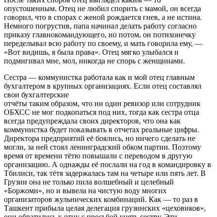
опустошенным. Отец не любил спорить с мамой, он всегда
говорил, что в спорах с женой рождается гнев, а не истина.
Немного погрустив, папа начинал делать работу согласно
приказу главнокомандующего, но потом, он потихонечку
переделывал всю работу по своему, и мать говорила ему, —
«Вот видишь, я была права». Отец мягко улыбался и
подмигивал мне, мол, никогда не спорь с женщинами.
Сестра — коммунистка работала как и мой отец главным
бухгалтером в крупных организациях. Если отец составлял
свои бухгалтерские
отчёты таким образом, что ни один ревизор или сотрудник
ОБХСС не мог подкопаться под них, тогда как сестра отца
всегда предупреждала своих директоров, что она как
коммунистка будет показывать в отчетах реальные цифры.
Директора предприятий её боялись, но ничего сделать не
могли, за ней стоял ленинградский обком партии. Поэтому
время от времени тётю повышали с переводом в другую
организацию. А однажды её послали на год в командировку в
Тбилиси, так тётя задержалась там на четыре или пять лет. В
Грузии она не только пила волшебный и целебный
«Боржоми», но и вывела на чистую воду многих
организаторов жульнических комбинаций. Как — то раз в
Ташкент прибыла целая делегация грузинских «цеховиков»,
они обратились к отцу с просьбой унять сестру. Эти