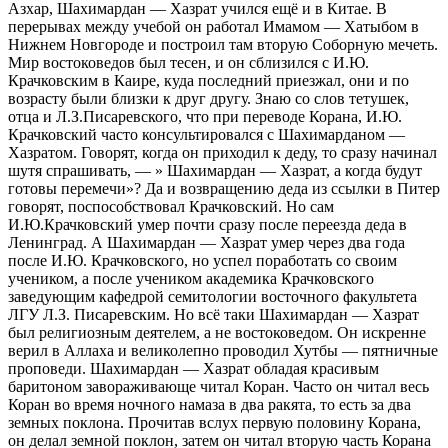
Азхар, Шахимардан — Хазрат учился ещё и в Китае. В
перерывах между учебой он работал Имамом — Хатыбом в
Нижнем Новгороде и построил там вторую Соборную мечеть.
Мир востоковедов был тесен, и он сблизился с И.Ю.
Крачковским в Каире, куда последний приезжал, они и по
возрасту были близки к друг другу. Знаю со слов тетушек,
отца и Л.З.Писаревского, что при переводе Корана, И.Ю.
Крачковский часто консультировался с Шахимарданом —
Хазратом. Говорят, когда он приходил к деду, то сразу начинал
шутя спрашивать, — » Шахимардан — Хазрат, а когда будут
готовы перемечи»? Да и возвращению деда из ссылки в Питер
говорят, поспособствовал Крачковский. Но сам
И.Ю.Крачковский умер почти сразу после переезда деда в
Ленинград. А Шахимардан — Хазрат умер через два года
после И.Ю. Крачковского, но успел поработать со своим
учеником, а после учеником академика Крачковского
заведующим кафедрой семитологии восточного факультета
ЛГУ Л.З. Писаревским. Но всё таки Шахимардан — Хазрат
был религиозным деятелем, а не востоковедом. Он искренне
верил в Аллаха и великолепно проводил Хутбы — пятничные
проповеди. Шахимардан — Хазрат обладая красивым
баритоном завораживающе читал Коран. Часто он читал весь
Коран во время ночного намаза в два ракята, то есть за два
земных поклона. Прочитав вслух первую половину Корана,
он делал земной поклон, затем он читал вторую часть Корана