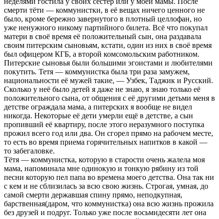
неделями гостила у своих сестер или у моей мамы. После
смерти тёти — коммунистки, в её вещах ничего ценного не
было, кроме бережно завернутого в плотный целлофан, но
уже ненужного никому партийного билета. Всё что покупал
матери в своё время её положительный сын, она раздавала
своим питерским сыновьям, кстати, один из них в своё время
был офицером КГБ, а второй комсомольским работником.
Питерские сыновья были большими эгоистами и любителями
покутить. Тетя — коммунистка была три раза замужем,
национальности её мужей такие, — Узбек, Таджик и Русский.
Сколько у неё было детей я даже не знаю, я знаю только её
положительного сына, от общения с её другими детьми меня в
детстве ограждала мама, а питерских я вообще не видел
никогда. Некоторые её дети умерли ещё в детстве, а сын
пропивший её квартиру, после этого неразумного поступка
прожил всего год или два. Он сгорел прямо на рабочем месте,
то есть во время приема горячительных напитков в какой —
то забегаловке.
Тётя — коммунистка, которую в старости очень жалела моя
мама, напоминала мне одинокую и тонкую рябину из той
песни которую пел папа во времена моего детства. Она так ни
с кем и не сблизилась за всю свою жизнь. Строгая, умная, до
самой смерти державшая спину прямо, неподкупная,
барственная(даром, что коммунистка) она всю жизнь прожила
без друзей и подруг. Только уже после восьмидесяти лет она