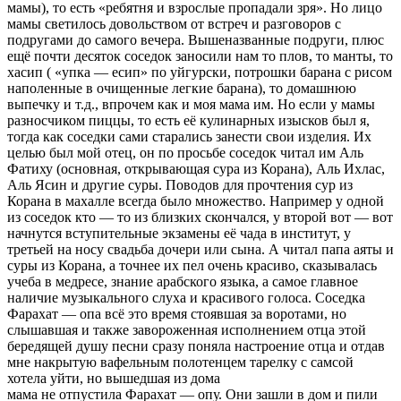
мамы), то есть «ребятня и взрослые пропадали зря». Но лицо
мамы светилось довольством от встреч и разговоров с
подругами до самого вечера. Вышеназванные подруги, плюс
ещё почти десяток соседок заносили нам то плов, то манты, то
хасип ( «упка — есип» по уйгурски, потрошки барана с рисом
наполенные в очищенные легкие барана), то домашнюю
выпечку и т.д., впрочем как и моя мама им. Но если у мамы
разносчиком пиццы, то есть её кулинарных изысков был я,
тогда как соседки сами старались занести свои изделия. Их
целью был мой отец, он по просьбе соседок читал им Аль
Фатиху (основная, открывающая сура из Корана), Аль Ихлас,
Аль Ясин и другие суры. Поводов для прочтения сур из
Корана в махалле всегда было множество. Например у одной
из соседок кто — то из близких скончался, у второй вот — вот
начнутся вступительные экзамены её чада в институт, у
третьей на носу свадьба дочери или сына. А читал папа аяты и
суры из Корана, а точнее их пел очень красиво, сказывалась
учеба в медресе, знание арабского языка, а самое главное
наличие музыкального слуха и красивого голоса. Соседка
Фарахат — опа всё это время стоявшая за воротами, но
слышавшая и также завороженная исполнением отца этой
бередящей душу песни сразу поняла настроение отца и отдав
мне накрытую вафельным полотенцем тарелку с самсой
хотела уйти, но вышедшая из дома
мама не отпустила Фарахат — опу. Они зашли в дом и пили