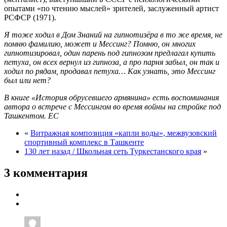
опытами «по чтению мыслей» зрителей, заслуженный артист
РСФСР (1971).
Я тоже ходил в Дом Знаний на гипнотизёра в то же время, не
помню фамилию, может и Мессинг? Помню, он многих
гипнотизировал, один парень под гипнозом предлагал купить
петуха, он всех вернул из гипноза, а про парня забыл, он так и
ходил по рядам, продавал петуха… Как узнать, это Мессинг
был или нет?
В книге «История обрусевшего армянина» есть воспоминания
автора о встрече с Мессингом во время войны на стройке под
Ташкентом. ЕС
«
Витражная композиция «капли воды», межвузовский
спортивный комплекс в Ташкенте
130 лет назад / Школьная сеть Туркестанского края
»
3 комментария