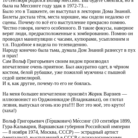
10 сентября родился Вольф Мессинг. Вы будете смеяться, но я
была на Мессинге году эдак в 1972-73…
Было это в Ташкенте, он выступал в лектории Дома Знаний.
Билеты достала тётя, места хорошие, мы сидели недалеко от
сцены. Почему-то всё его выступление прекрасно помню.
Честно говоря, ничего особенного. В такие фокусы, наверное
верят люди, предрасположенные к зомбированию. Помню он
проводил манипуляции с часами, купюрами, усыплением и
т.п. Подобное я видела по телевидению.
Народу конечно была тьма, думала Дом Знаний разнесут в пух
и прах!
Сам Вольф Григорьевич своим видом производил
впечатление очень приятное. Был аккуратно одет, в чёрном
костюм, белой рубашке, уже пожилой мужчина с пышной
седой шевелюрой.
И я, как другие, почему-то его не боялась.
На меня большее впечатление произвёл Жорик Варзиев —
иллюзионист из Орджоникидзе (Владикавказ), он глотал
лезвия, выпускал огонь изо рта!!!! Вот это моё, это круто!
(хаха!)
Вольф Григорьевич (Ге́ршкович) Ме́ссинг (10 сентября 1899,
Гура-Кальвария, Варшавская губерния Российской империи
— 8 ноября 1974, Москва, СССР) — эстрадный артист
(менталист), выступавший в СССР с психологическими