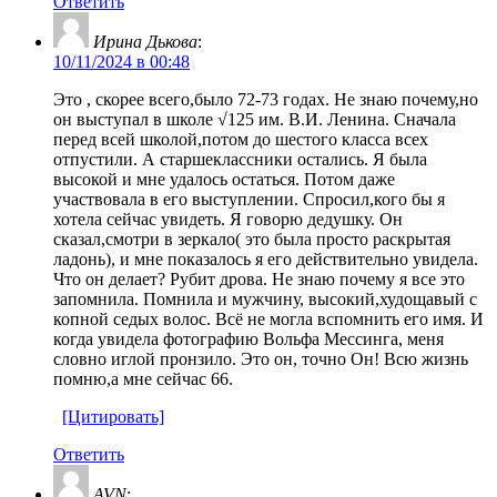
Ответить
Ирина Дькова
:
10/11/2024 в 00:48
Это , скорее всего,было 72-73 годах. Не знаю почему,но
он выступал в школе √125 им. В.И. Ленина. Сначала
перед всей школой,потом до шестого класса всех
отпустили. А старшеклассники остались. Я была
высокой и мне удалось остаться. Потом даже
участвовала в его выступлении. Спросил,кого бы я
хотела сейчас увидеть. Я говорю дедушку. Он
сказал,смотри в зеркало( это была просто раскрытая
ладонь), и мне показалось я его действительно увидела.
Что он делает? Рубит дрова. Не знаю почему я все это
запомнила. Помнила и мужчину, высокий,худощавый с
копной седых волос. Всё не могла вспомнить его имя. И
когда увидела фотографию Вольфа Мессинга, меня
словно иглой пронзило. Это он, точно Он! Всю жизнь
помню,а мне сейчас 66.
[Цитировать]
Ответить
AVN
: