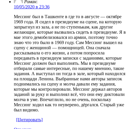
Роман
:
10/05/2020 в 23:36
Мессинг был в Ташкенте в где то в августе — октябре
1969 года. Я сидел в президиуме на сцене, на которую
запрыгнул из зала, а не по ступенькам, как другие
желающие, которые вызвались сидеть в президиуме. Я в
мае этого демобелизовался из армии, поэтому точно
знаю что это было в 1969 году. Сам Мессинг вышел на
сцену с женщиной — помощницей. Она сначала
рассказывала о его жизни, а потом попросила
передавать в президиум записки с заданиями, которые
Мессинг должен был выполнять. Мы в президиуме
отбирали самые интересные, по нашему мнению, такие
задания. А выступал он тогда в зале, который находился
на площади Ленина. Выбранные нами авторы записок
поднимались на сцену и молча давали ему задания,
которые мы контролировали. Мессинг держал авторов
заданий за руку и выполнял всё, что они ему диктовали
молча в уме. Впечатлило, но не очень, поскольку
Мессинг ходил как то неуверено, дёргался. Старый уже
был видимо.
[Цитировать]