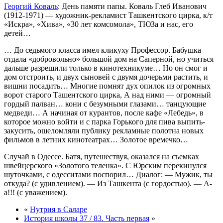
Георгий Коваль
: День памяти папы. Коваль Глеб Иванович
(1912-1971) — художник-рекламист Ташкентского цирка, к/т
«Искра», «Хива», «30 лет комсомола», ТЮЗа и нас, его
детей…
… До седьмого класса имел кликуху Профессор. Бабушка
отдала «добровольно» большой дом на Саперной, но учиться
дальше разрешили только в кинотехникуме… Но он смог и
дом отстроить, и двух сыновей с двумя дочерьми растить, и
вишни посадить… Многие помнят дух опилок из огромных
ворот старого Ташентского цирка, А над ними — огромный
гордый палван… кони с безумными глазами… танцующие
медведи… А начиная от курантов, после кафе «Лебедь», в
которое можно войти и с парка Горького для пива выпить-
закусить, ошеломляли публику рекламные полотна новых
фильмов в летних кинотеатрах… Золотое времечко…
Случай в Одессе. Батя, путешествуя, оказался на съемках
швейцерского «Золотого теленка». С Юрским перекинулся
шуточками, с одесситами поспорил… Диалог: — Мужик, ты
откуда? (с удивлением). — Из Ташкента (с гордостью). — А-
а!!! (с уважением).
«
Нутрия в Саларе
История школы 37 / 83. Часть первая
»