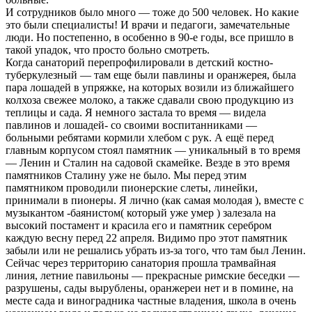
И сотрудников было много — тоже до 500 человек. Но какие
это были специалисты! И врачи и педагоги, замечательные
люди. Но постепенно, в особенно в 90-е годы, все пришло в
такой упадок, что просто больно смотреть.
Когда санаторий перепрофилировали в детский костно-
туберкулезный — там еще были павлины и оранжерея, была
пара лошадей в упряжке, на которых возили из ближайшего
колхоза свежее молоко, а также сдавали свою продукцию из
теплицы и сада. Я немного застала то время — видела
павлинов и лошадей- со своими воспитанниками —
больными ребятами кормили хлебом с рук. А ещё перед
главным корпусом стоял памятник — уникальный в то время
— Ленин и Сталин на садовой скамейке. Везде в это время
памятников Сталину уже не было. Мы перед этим
памятником проводили пионерские слеты, линейки,
принимали в пионеры. Я лично (как самая молодая ), вместе с
музыкантом -баянистом( который уже умер ) залезала на
высокий постамент и красила его и памятник серебром
каждую весну перед 22 апреля. Видимо про этот памятник
забыли или не решались убрать из-за того, что там был Ленин.
Сейчас через территорию санатория прошла трамвайная
линия, летние павильоны — прекрасные римские беседки —
разрушены, сады вырублены, оранжереи нет и в помине, на
месте сада и виноградника частные владения, школа в очень