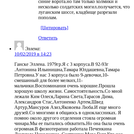
синие ворота.но там только холмики и
несколько солдатских могил.получается, что
луганским шоссе, кладбище разрезали
пополам.
[Цитировать]
Ответить
Эллена
:
10/02/2019 в 14:23
Ганске Эллена. 1979гр.Я с 3 корпуса.В 92-93г
.Антонина Ильинишна,Тамара Юлдашевна,Тамара
Петровна.У нас 3 корпуса было 9-девочки,10-
смешанный для более мелких,11-
мальчики.Воспоминания очень хорошие.Прошла
хорошую школу жизни. Самостоятельность.Со мной
лежали Ким Олеся,Ларина Света,Тарасов Дима,
Александров Стас,Антоненко Артем,Швед
Артур,Мансуров Азиз,Яковоева Люба.И еще много
друзей.Со многими я общаюсь в одноклассниках. Я
помню около другого отделения стояла огромная
чинара.Мы ее пытались обхватить.Но она была очень
огромная.В физиотерапии работала Печенкина