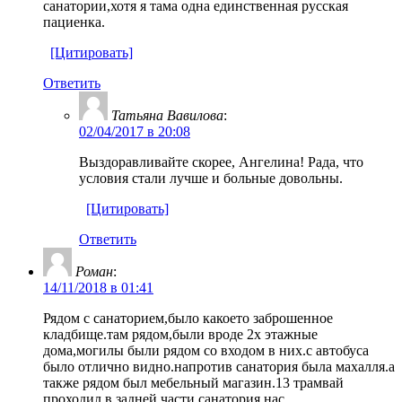
санатории,хотя я тама одна единственная русская
пациенка.
[Цитировать]
Ответить
Татьяна Вавилова
:
02/04/2017 в 20:08
Выздоравливайте скорее, Ангелина! Рада, что
условия стали лучше и больные довольны.
[Цитировать]
Ответить
Роман
:
14/11/2018 в 01:41
Рядом с санаторием,было какоето заброшенное
кладбище.там рядом,были вроде 2х этажные
дома,могилы были рядом со входом в них.с автобуса
было отлично видно.напротив санатория была махалля.а
также рядом был мебельный магазин.13 трамвай
проходил в задней части санатория.нас,