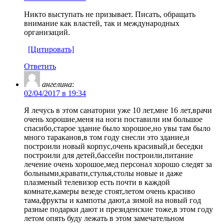
Никто выступать не призывает. Писать, обращать
внимание как властей, так и международных
организаций.
[Цитировать]
Ответить
ангелина
:
02/04/2017 в 19:34
Я лечусь в этом санатории уже 10 лет,мне 16 лет,врачи
очень хорошие,меня на ноги поставили им большое
спасибо,старое здание было хорошое,но увы там было
много тараканов,в том году снесли это здание,и
построили новый корпус,очень красивый,и беседки
построили для детей,бассейн построили,питание
лечение очень хорошое,мед персонал хорошо следят за
больными,кравати,стулья,столы новые и даже
плазменый телевизор есть почти в каждой
комнате,камеры везеде стоят,летом очень красиво
тама,фрукты и кампоты дают,а зимой на новый год
разные подарки дают и президенские тоже,в этом году
летом опять буду лежать в этом замечательном