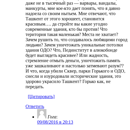
даже не в тысячный раз — варвары, вандалы,
манкурты, мне кое-кто дает понять, что я давно
надоела со своим нытьем. Мне отвечают, что
Ташкент от этого хорошеет, становится
красивым…. да стройте вы какие угодно
современные здания, кто бы против! Что
територия такая маленькая? Места не хватает?
Зачем рушить то, что создавалось любящими город
людьми? Зачем уничтожать уникальные потолки
здания ОДО? Что, Пединститут в алюкобонде
будет выглядеть красивее? Или жадность,
стремление отмыть деньги, уничтожить память
уже зашкаливают и настолько затмевают разум??
И что, когда убили Сквер, парки Горького и ОДО,
снесли и изуродовали исторические здания, это
здорово украсило Ташкент? Горько как, не
передать.
[Цитировать]
Ответить
Гога
:
09/08/2016 в 20:13