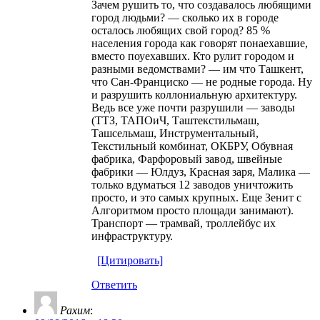
Зачем рушить то, что создавалось любящими
город людьми? — сколько их в городе
осталось любящих свой город? 85 %
населения города как говорят понаехавшие,
вместо поуехавших. Кто рулит городом и
разными ведомствами? — им что Ташкент,
что Сан-Франциско — не родные города. Ну
и разрушить коллониальную архитектуру.
Ведь все уже почти разрушили — заводы
(ТТЗ, ТАПОиЧ, Таштекстильмаш,
Ташсельмаш, Инструментальный,
Текстильный комбинат, ОКБРУ, Обувная
фабрика, Фарфоровый завод, швейные
фабрики — Юлдуз, Красная заря, Малика —
только вдуматься 12 заводов уничтожить
просто, и это самых крупных. Еще Зенит с
Алгоритмом просто площади занимают).
Транспорт — трамвай, троллейбус их
инфраструктуру.
[Цитировать]
Ответить
Рахим
: