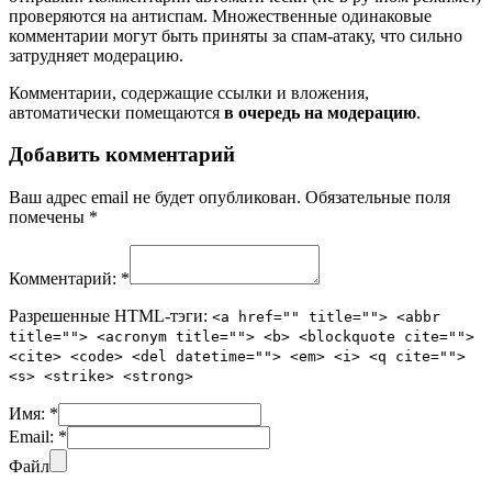
проверяются на антиспам. Множественные одинаковые
комментарии могут быть приняты за спам-атаку, что сильно
затрудняет модерацию.
Комментарии, содержащие ссылки и вложения,
автоматически помещаются
в очередь на модерацию
.
Добавить комментарий
Ваш адрес email не будет опубликован.
Обязательные поля
помечены
*
Комментарий:
*
Разрешенные HTML-тэги:
<a href="" title=""> <abbr
title=""> <acronym title=""> <b> <blockquote cite="">
<cite> <code> <del datetime=""> <em> <i> <q cite="">
<s> <strike> <strong>
Имя:
*
Email:
*
Файл