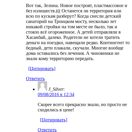
Вот так, Зелина. Новое построят, пластмассовое и
без излишеств.((( Останется ли территория или
всю по кускам разберут? Когда снесли детский
санаторий на Троицком мосту, несколько лет
никакой стройки на том месте не было, так и
стояло всё огороженное. А детей отправляли в
Хасанбай, далеко. Родители не хотели тратить
деньги на поездки, навещали редко. Контингент то
бедный, дети плакали, скучали. Многие вообще
дома оставались без лечения. А чиновники не
знали кому территорию передать.
[Цитировать]
Ответить
J_Silver
:
09/08/2016 в 12:34
Скорее всего прекрасно знали, но просто не
сходились в цене!
[Цитировать]
Ответить