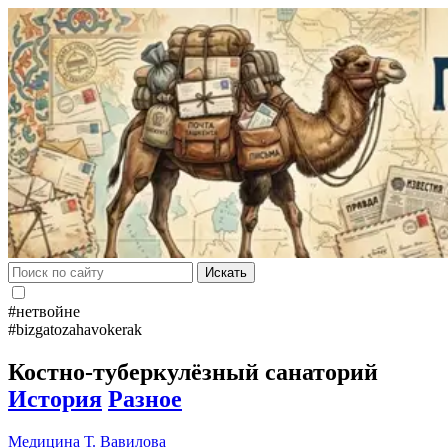
Искать
#нетвойне
#bizgatozahavokerak
Костно-туберкулёзный санаторий
История
Разное
Медицина
Т. Вавилова