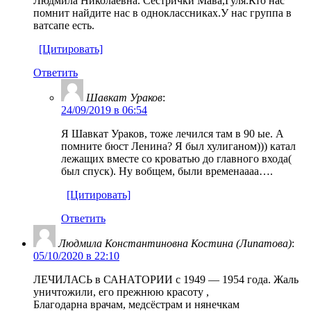
Людмила Николаевна. Сестрички Мава,Гуля.Кто нас
помнит найдите нас в одноклассниках.У нас группа в
ватсапе есть.
[Цитировать]
Ответить
Шавкат Ураков
:
24/09/2019 в 06:54
Я Шавкат Ураков, тоже лечился там в 90 ые. А
помните бюст Ленина? Я был хулиганом))) катал
лежащих вместе со кроватью до главного входа(
был спуск). Ну вобщем, были временаааа….
[Цитировать]
Ответить
Людмила Константиновна Костина (Липатова)
:
05/10/2020 в 22:10
ЛЕЧИЛАСЬ в САНАТОРИИ с 1949 — 1954 года. Жаль
уничтожили, его прежнюю красоту ,
Благодарна врачам, медсёстрам и нянечкам