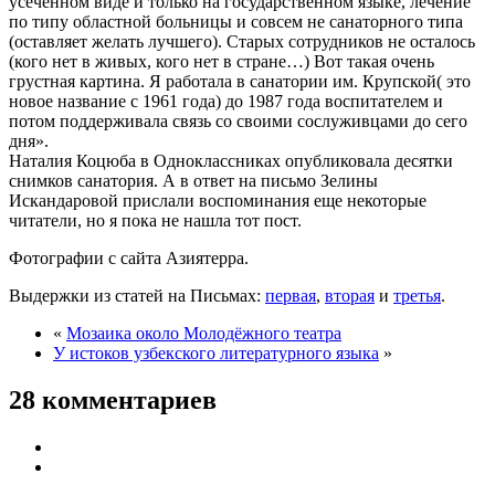
усеченном виде и только на государственном языке, лечение
по типу областной больницы и совсем не санаторного типа
(оставляет желать лучшего). Старых сотрудников не осталось
(кого нет в живых, кого нет в стране…) Вот такая очень
грустная картина. Я работала в санатории им. Крупской( это
новое название с 1961 года) до 1987 года воспитателем и
потом поддерживала связь со своими сослуживцами до сего
дня».
Наталия Коцюба в Одноклассниках опубликовала десятки
снимков санатория. А в ответ на письмо Зелины
Искандаровой прислали воспоминания еще некоторые
читатели, но я пока не нашла тот пост.
Фотографии с сайта Азиятерра.
Выдержки из статей на Письмах:
первая
,
вторая
и
третья
.
«
Мозаика около Молодёжного театра
У истоков узбекского литературного языка
»
28 комментариев