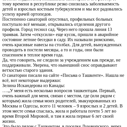
тому времени в республике резко снизилась заболеваемость
детей и взрослых костным туберкулезом и мы все радовались
успеху врачей ортопедов.
Постепенно санаторий опустевал, профильных больных
поступало всё меньше, открывались отделения другого
профиля. Город теснил сад. Через него прошла линия 13
трамвая. Затем «откусили» еще кусок, пришли в аварийное
состояние летние беседки в саду. Их называли римскими,
очень красивые навесы на столбах. Для детей, вынужденных
проводить в постели месяцы, а то и годы, они были
спасением в теплое время года.
Да, что говорить, не следили за учреждением как прежде, не
поддерживали. Уверена, что нынешний снос оправдывают
ветхостью старого здания.
О санатории писали на сайте «Письма о Ташкенте». Нашла не
всё, вот некоторые выдержки:
Зелина Искандерова из Канады:
….„У меня есть несколько вопросов ташкентцам. Первый,
очень важный для меня, связан с местом, где (или рядом с
которым) жила семья моих родителей, эвакуированных из
Москвы и Одессы, всего 11 человек – 9 взрослых и 2 детей. В
этом месте семья спаслась, жила и работала почти 5 лет во
время Второй Мировой, и там я жила первые 6 лет своей
жизни.
Это было рядом с Ташкентом, в поселке Луначарского, через