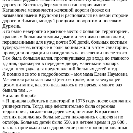
дорогу от Костно-туберкулезного санатория имени
Кагановича медсанчасти железной дороги (позже он
назывался имени Крупской) и располагался на левой стороне
дороги в Чимган, между Троицким поворотом и поселком
Дурмень.
Это было невероятно красивое место с большой территорией,
красивым большим зимним домом и летними павильонами,
переделанными для нужд почти 500 детей, больных костным
туберкулезом, которые в годы войны жили в этом санатории,
проходили операции и находились на излечении после этого.
Там была большая аллея, протянувшаяся до входа до главного
здания, оранжереи в переднем дворе, маленький зоопарк
сзади, площадка для представлений больных детей и т.д.
Я помню все это в подробностях – моя мама Елена Наумовна
Мачевская работала там «Диет-сестрой», или заведующей
цехом питания, как это называлось в то время, я много раз
бывала там…»
Наталия Коцюба
» Я пришла работать в санаторий в 1975 году после окончания
университета. Тогда еще действительно была огромная
территория , засаженная деревьями, цветами.В красивых
летних павильонах больные дети находились с апреля и по
октябрь. Больных детей было 550, а в летнее время и до 600 ,
так как приезжали на оздоровление ранее прооперированные
больные.