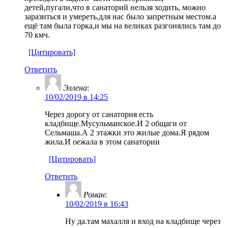
детей,пугали,что в санаторий нельзя ходить, можно
заразиться и умереть.для нас было запретным местом.а
ещё там была горка,и мы на великах разгонялись там до
70 кмч.
[Цитировать]
Ответить
Эллена
:
10/02/2019 в 14:25
Через дорогу от санатория есть
кладбище.Мусульманское.И 2 общаги от
Сельмаша.А 2 этажки это жилые дома.Я рядом
жила.И оежала в этом санатории
[Цитировать]
Ответить
Роман
:
10/02/2019 в 16:43
Ну да.там махалля и вход на кладбище через