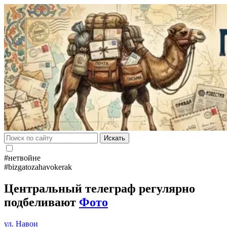
Искать
#нетвойне
#bizgatozahavokerak
Центральный телеграф регулярно
подбеливают
Фото
ул. Навои