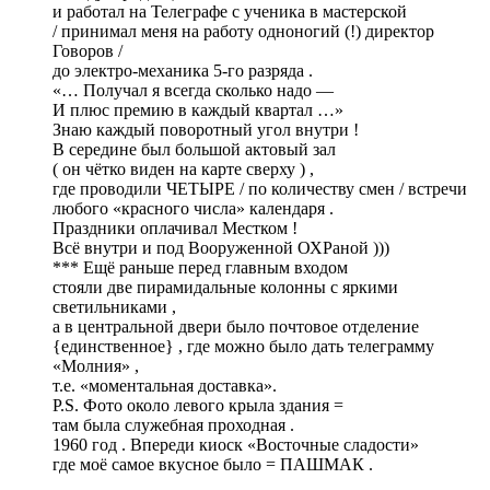
и работал на Телеграфе с ученика в мастерской
/ принимал меня на работу одноногий (!) директор
Говоров /
до электро-механика 5-го разряда .
«… Получал я всегда сколько надо —
И плюс премию в каждый квартал …»
Знаю каждый поворотный угол внутри !
В середине был большой актовый зал
( он чётко виден на карте сверху ) ,
где проводили ЧЕТЫРЕ / по количеству смен / встречи
любого «красного числа» календаря .
Праздники оплачивал Местком !
Всё внутри и под Вооруженной ОХРаной )))
*** Ещё раньше перед главным входом
стояли две пирамидальные колонны с яркими
светильниками ,
а в центральной двери было почтовое отделение
{единственное} , где можно было дать телеграмму
«Молния» ,
т.е. «моментальная доставка».
P.S. Фото около левого крыла здания =
там была служебная проходная .
1960 год . Впереди киоск «Восточные сладости»
где моё самое вкусное было = ПАШМАК .