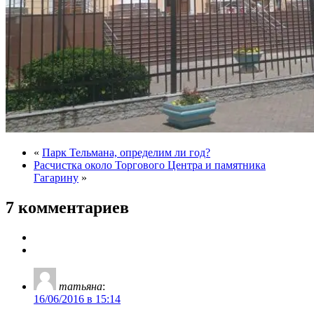
«
Парк Тельмана, определим ли год?
Расчистка около Торгового Центра и памятника
Гагарину
»
7 комментариев
татьяна
:
16/06/2016 в 15:14