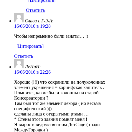
[Цитировать]
Ответить
Слава с Г-9-А
:
16/06/2016 в 19:28
Чтобы непременно были заняты… :)
[Цитировать]
Ответить
ЛеНиН
:
16/06/2016 в 22:26
Хорошо (!!!) что сохранили на полуколоннах
элемент украшения = коринфская капитель .
Помните , какие были колонны на старой
Консерватории ?
Там был тот же элемент декора ( но весьма
специфический )))
cделаны лица с открытыми ртами …
* Стены этого здания помнят меня !
Я вырос в ведомственном ДетСаде ( сзади
МеждуГородки )