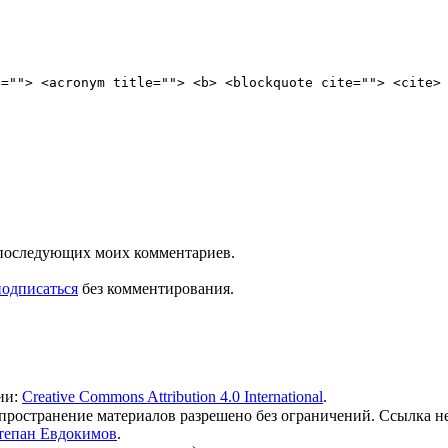
e=""> <acronym title=""> <b> <blockquote cite=""> <cite>
ля последующих моих комментариев.
подписаться
без комментирования.
ии:
Creative Commons Attribution 4.0 International
.
 распространение материалов разрешено без ограничений. Ссылка н
тепан Евдокимов
.