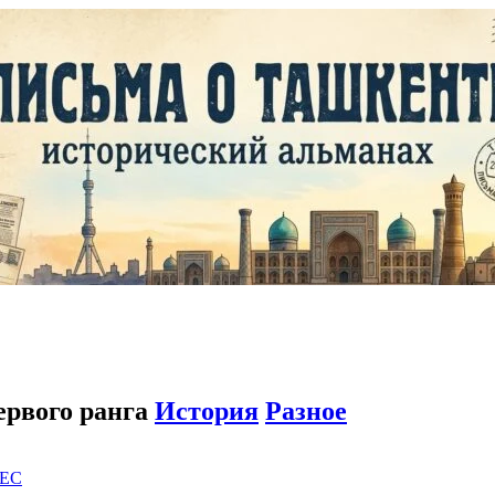
ервого ранга
История
Разное
EC