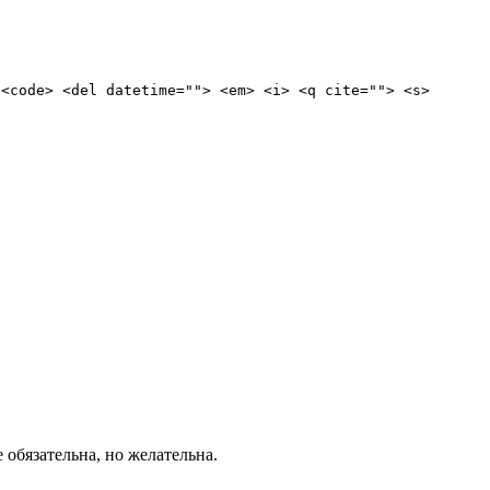
 <code> <del datetime=""> <em> <i> <q cite=""> <s>
е обязательна, но желательна.