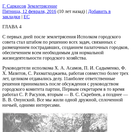
Г. Саркисов
Землетрясение
Пятница, 12 февраля, 2016
(10 лет назад)
|
Добавить в
закладки
|
EC
ГЛАВА 4
С первых дней после землетрясения Исполком го­родского
совета стал штабом по решению всех задач, связанных с
размещением пострадавших, созданием палаточных городков,
обеспечением всем необходимым для нормальной
жизнедеятельности городского хозяй­ства.
Руководители исполкома X. А. Асамов, П. И. Садыменко, Ф.
X. Мазитов, С. Рахматходжаева, работая совместно более трех
лет, целиком отдавались делу. 11аиболее ответственные
решения принимались после обсуждения с руководством
городского комитета пар­тии, Первым секретарем в то время
работал С. Р. Расулов, вторым — В. С. Скребнев, а позднее —
В. В. Онуиский. Все мы жили одной дружной, сплоченной
ничьей, одними интересами.