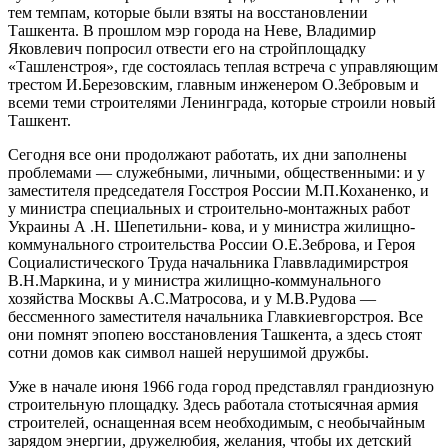
тем темпам, которые были взяты на восстановлении
Ташкента. В прошлом мэр города на Неве, Владимир
Яковлевич попросил отвести его на стройплощадку
«Ташленстроя», где состоялась теплая встреча с управляющим
трестом И.Березовским, глав­ным инженером О.Зебровым и
всеми теми строителя­ми Ленинграда, которые строили новый
Ташкент.
Сегодня все они продолжают работать, их дни за­полнены
проблемами — служебными, личными, обще­ственными: и у
заместителя председателя Госстроя Рос­сии М.П.Коханенко, и
у министра специальных и стро­ительно-монтажных работ
Украины А .Н. Шепетильни- кова, и у министра жилищно-
коммунального строитель­ства России О.Е.Зеброва, и Героя
Социалистического Труда начальника Главвладимирстроя
В.Н.Маркина, и у министра жилищно-коммунального
хозяйства Москвы А.С.Матросова, и у М.В.Рудова —
бессменного замести­теля начальника Главкиевгорстроя. Все
они помнят эпо­пею восстановления Ташкента, а здесь стоят
сотни домов как символ нашей нерушимой дружбы.
Уже в начале июня 1966 года город представлял грандиозную
строительную площадку. Здесь работала стотысячная армия
строителей, оснащенная всем не­обходимым, с необычайным
зарядом энергии, друже­любия, желания, чтобы их детский