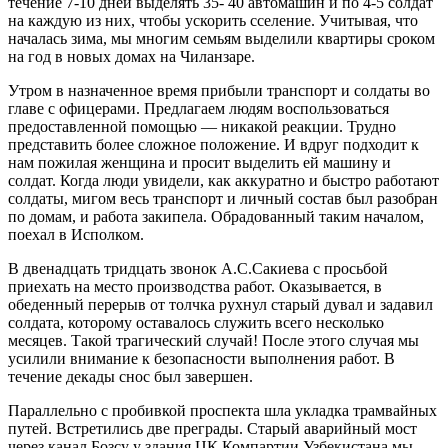
течение 7-10 дней выделять 35- 40 автомашин и по 4-5 солдат
на каждую из них, что­бы ускорить сселение. Учитывая, что
началась зима, мы многим семьям выделили квартиры сроком
на год в новых домах на Чиланзаре.
Утром в назначенное время прибыли транспорт и солдаты во
главе с офицерами. Предлагаем людям вос­пользоваться
предоставленной помощью — никакой ре­акции. Трудно
представить более сложное положение. И вдруг подходит к
нам пожилая женщина и просит выделить ей машину и
солдат. Когда люди увидели, как аккуратно и быстро работают
солдаты, мигом весь транспорт и личный состав был разобран
по домам, и работа закипела. Обрадованный таким началом,
пое­хал в Исполком.
В двенадцать тридцать звонок А.С.Сакиева с прось­бой
приехать на место производства работ. Оказывает­ся, в
обеденный перерыв от толчка рухнул старый дувал и задавил
солдата, которому оставалось служить всего несколько
месяцев. Такой трагический случай! После этого случая мы
усилили внимание к безопас­ности выполнения работ. В
течение декады снос был завершен.
Параллельно с пробивкой проспекта шла укладка трамвайных
путей. Встретились две преграды. Старый аварийный мост
через канал Бозсу у здания ЦК Ком­партии Узбекистана мы