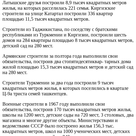
Латышские друзья построили 8,9 тысяч квадратных метров
жилья, на которых расселилась 221 семья. Кир­гизские
строители на улице Катартал построили 336 квартир
площадью 11,5 тысяч квадратных метров.
Строители из Таджикистана, по соседству с брат­скими
республиками из Туркмении и Киргизии, по­строили шесть
домов на 284 квартиры площадью 8 тысяч квадратных метров,
детский сад на 280 мест.
Армянские строители за полтора года выполнили свои
обязательства, построив два стопятидесятиквар- тарных дома
жилой площадью 15,3 тысяч квадратных метров и детский сад
на 280 мест.
Строители Туркмении за два года построили 9 ты­сяч
квадратных метров жилья, в которых поселились в квартале
Ц-9а триста семей ташкентцев.
Военные строители в 1967 году выполнили свои
обязательства, построив 170 тысяч квадратных метров жилья,
школы на 1200 мест, детские сады на 720 мест, 3 столовых, два
магазина и многие другие объекты. Министерствами и
ведомствами СССР было построе­но жилья 156,3 тыс.
квадратных метров, школ на 1000 ученических мест, детских