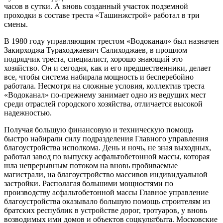
часов в сутки. А вновь созданный участок подземной
проходки в составе треста «Ташинжстрой» работал в три
смены.
В 1980 году управляющим трестом «Водоканал» был назначен
Закирходжа Тураходжаевич Салиходжаев, в прошлом
подрядчик треста, специалист, хорошо знаю­щий это
хозяйство. Он и сегодня, как и его предше­ственники, делает
все, чтобы система набирала мощ­ность и бесперебойно
работала. Несмотря на сложные условия, коллектив треста
«Водоканал» по-прежнему занимает одно из ведущих мест
среди отраслей город­ского хозяйства, отличается высокой
надежностью.
Получая большую финансовую и техническую по­мощь
быстро набирали силу подразделения Главного управления
благоустройства исполкома. День и ночь, не зная выходных,
работал завод по выпуску асфальто­бетонной массы, которая
шла непрерывным потоком на вновь пробиваемые
магистрали, на благоустройство массивов индивидуальной
застройки. Располагая боль­шими мощностями по
производству асфальтобетонной массы Главное управление
благоустройства оказывало большую помощь строителям из
братских республик в устройстве дорог, тротуаров, у вновь
возводимых ими домов и объектов соцкультбыта. Московские