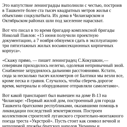
Это напутствие ленинградцы выполнили с честью, построив
в Ташкенте более ста тысяч квадратных мет­ров жилья с
объектами соцкультбыта. Их дома в Чиланзарском и
Октябрьском районах шли под заселе­ние нарасхват.
Вот что писал в то время бригадир комплексной бригады
Николай Павлов: «15 июня получили проект­ную
документацию, а 7 ноября обязуемся сдать в эк­сплуатацию
три пятиэтажных жилых восьмисекцион­ных кирпичных
корпуса».
«Скажу прямо, — пишет ленинградец С.Кокушкин,—
северянам приходилось нелегко, одолевая непривычный зной.
Снабжение затруднялось дальними расстояниями. Кстати,
сюда за несколько тысяч километров от Балтики мы везли все,
кроме песка и гравия. Случалось, чтобы сберечь дорогое
время, материалы и оборудование от­правляли самолетами».
Вот какой транспарант был вывешен на доме В-13 на
Чиланзаре: «Первый жилой дом, построенный для города
Ташкента братскими республиками, оказав­шими помощь в
ликвидации последствий землетрясения. Построен
коллективом строителей луганского строительно-монтажного
поезда треста «Укрстрой». Пусть стоит как символ вечной и
нерушимой дружбы братских народов Украины и