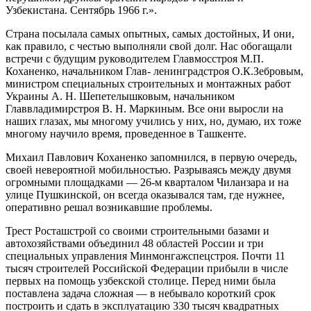
Узбекистана. Сентябрь 1966 г.».
Страна посылала самых опытных, самых достой­ных, И они,
как правило, с честью выполняли свой долг. Нас обогащали
встречи с будущим руководите­лем Главмосстроя М.П.
Коханенко, начальником Глав- ленинградстроя О.К.Зебровым,
министром специальных строительных и монтажных работ
Украины А. Н. Шепетелышковым, начальником
Главвладимирстроя В. Н. Маркиным. Все они выросли на
наших глазах, мы многому учились у них, но, думаю, их тоже
многому научило время, проведенное в Ташкенте.
Михаил Павлович Коханенко запомнился, в пер­вую очередь,
своей невероятной мобильностью. Разры­ваясь между двумя
огромными площадками — 26-м квар­талом Чиланзара и на
улице Пушкинской, он всегда оказывался там, где нужнее,
оперативно решал возни­кавшие проблемы.
Трест Росташстрой со своими строительными база­ми и
автохозяйствами объединил 48 областей России и три
специальных управления Минмонгажспецстроя. Почти 11
тысяч строителей Российской Федерации при­были в числе
первых на помощь узбекской столице. Перед ними была
поставлена задача сложная — в небы­вало короткий срок
построить и сдать в эксплуатацию 330 тысяч квадратных