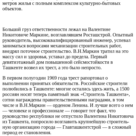
метров жилья с полным ком­плексом культурно-бытовых
объектов.
Большой груз ответственности лежал на Валентине
Никитовиче Маркине, возглавлявшем Росташстрой. Опытный
руководитель, высококвалифицированный ин­женер, успевал
заниматься вопросами механизации строительных работ,
внедрял поточное строительство. В.Н.Маркин тратил на это
массу сил и здоровья, уста­вал до предела. Первый
девятиэтажный дом повышен­ной сейсмостойкости в
Ташкенте возвел их трест, а это было непросто.
В первом полугодии 1969 года трест рапортовал о
выполнении принятых обязательств. Российские строи­тели
полюбились в Ташкенте: многие остались здесь жить, а 1500
россиян носят теперь памятный знак «Строитель Ташкента»,
сотни награждены правитель­ственными наградами, в том
числе и В.Н.Маркин — орденом Ленина. И лучше всего о нем
— человеке и профессионале — говорит тот факт, что
руководство республики не отпустило Валентина Никитовича
из Таш­кента, попросило возглавить крупнейшую строитель­
ную организацию города — Главташкентстрой — в слож­ный
период ее становления.