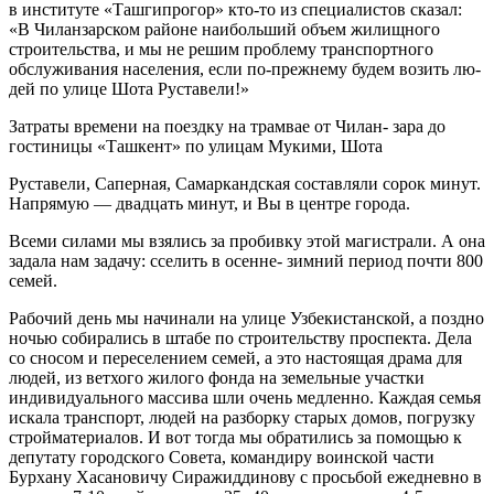
в институте «Ташгипрогор» кто-то из специалистов сказал:
«В Чиланзарском районе наибольший объем жилищного
строительст­ва, и мы не решим проблему транспортного
обслужи­вания населения, если по-прежнему будем возить лю­
дей по улице Шота Руставели!»
Затраты времени на поездку на трамвае от Чилан- зара до
гостиницы «Ташкент» по улицам Мукими, Шота
Руставели, Саперная, Самаркандская составляли сорок минут.
Напрямую — двадцать минут, и Вы в центре города.
Всеми силами мы взялись за пробивку этой маги­страли. А она
задала нам задачу: сселить в осенне- зимний период почти 800
семей.
Рабочий день мы начинали на улице Узбекистан­ской, а поздно
ночью собирались в штабе по строи­тельству проспекта. Дела
со сносом и переселением семей, а это настоящая драма для
людей, из ветхого жилого фонда на земельные участки
индивидуального массива шли очень медленно. Каждая семья
искала транспорт, людей на разборку старых домов, погрузку
стройматериалов. И вот тогда мы обратились за по­мощью к
депутату городского Совета, командиру во­инской части
Бурхану Хасановичу Сиражиддинову с просьбой ежедневно в