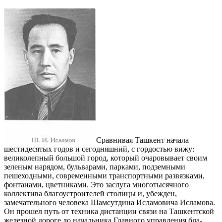
Сравнивая Ташкент начала
шестидесятых го­дов и сегодняшний, с гордостью вижу:
велико­лепный большой город, который очаровывает своим
зеленым нарядом, бульварами, парками, подземными
пешеходны­ми, современными тран­спортными развязками,
фонтанами, цветниками. Это заслуга многотысяч­ного
коллектива благо­устроителей столицы и, убежден,
замечательного чело­века Шамсутдина Исламовича Исламова.
Он прошел путь от техника дистанции связи на Ташкентской
же­лезной дороге до начальника Главного управления бла­