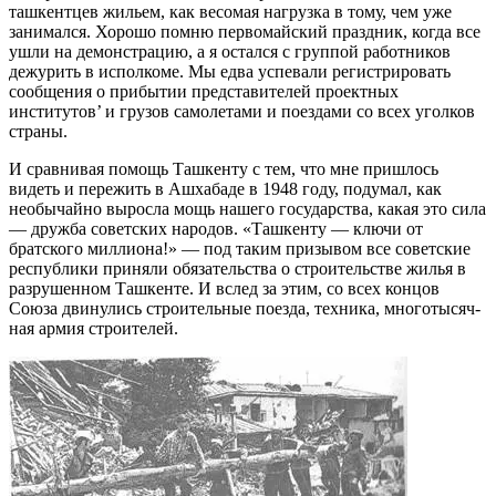
ташкентцев жильем, как весомая нагрузка в тому, чем уже
занимался. Хорошо помню первомайский празд­ник, когда все
ушли на демонстрацию, а я остался с группой работников
дежурить в исполкоме. Мы едва успевали регистрировать
сообщения о прибытии пред­ставителей проектных
институтов’ и грузов самолета­ми и поездами со всех уголков
страны.
И сравнивая помощь Ташкенту с тем, что мне при­шлось
видеть и пережить в Ашхабаде в 1948 году, подумал, как
необычайно выросла мощь нашего госу­дарства, какая это сила
— дружба советских народов. «Ташкенту — ключи от
братского миллиона!» — под таким призывом все советские
республики приняли обязательства о строительстве жилья в
разрушенном Ташкенте. И вслед за этим, со всех концов
Союза двинулись строительные поезда, техника, многотысяч­
ная армия строителей.