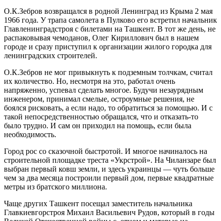
О.К.Зебров возвращался в родной Ленинград из Кры­ма 2 мая
1966 года. У трапа самолета в Пулково его встретил начальник
Главленинградстроя с билетами на Ташкент. В тот же день, не
распаковывая чемоданов, Олег Кириллович был в нашем
городе и сразу присту­пил к организации жилого городка для
ленинградских строителей.
О.К.Зебров не мог привыкнуть к подземным толч­кам, считал
их количество. Но, несмотря на это, рабо­тал очень
напряженно, успевал сделать многое. Будучи незаурядным
инженером, принимал смелые, остроум­ные решения, не
боялся рисковать, а если надо, то обратиться за помощью. И с
такой непосредственностью обращался, что и отказать-то
было трудно. И сам он приходил на помощь, если была
необходимость.
Город рос со сказочной быстротой. И многое начи­налось на
строительной площадке треста «Укрстрой». На Чиланзаре был
выбран первый ковш земли, и здесь украинцы — чуть больше
чем за два месяца построили первый дом, первые квадратные
метры из братского миллиона.
Чаще других Ташкент посещал заместитель началь­ника
Главкиевгорстроя Михаил Васильевич Рудов, ко­торый в годы