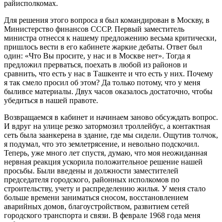
райисполкомах.
Для решения этого вопроса я был командирован в Москву, в
Министерство финансов СССР. Первый за­меститель
министра отнесся к нашему предложению весьма критически,
пришлось вести в его кабинете жаркие дебаты. Ответ был
один: «Что Вы просите, у нас и в Москве нет». Тогда я
предложил прерваться, поехать в любой из районов и
сравнить, что есть у нас в Ташкенте и что есть у них. Почему
я так смело просил об этом? Да только потому, что у меня
быливсе материалы. Двух часов оказалось достаточно, что­бы
убедиться в нашей правоте.
Возвращаемся в кабинет и начинаем заново обсуж­дать вопрос.
И вдруг на улице резко затормозил трол­лейбус, а контактная
сеть была заанкерена в здание, где мы сидели. Ощутив толчок,
я подумал, что это землетря­сение, и невольно подскочил.
Теперь, уже много лет спустя, думаю, что моя неожиданная
нервная реакция ускорила положительное решение нашей
просьбы. Были введены и должности заместителей
председателя город­ского, районных исполкомов по
строительству, учету и распределению жилья. У меня стало
больше времени заниматься сносом, восстановлением
аварийных домов, благоустройством, развитием сетей
городского транспор­та и связи. В феврале 1968 года меня