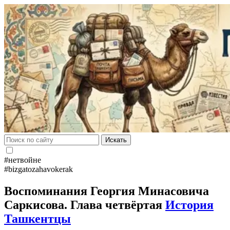
Искать
#нетвойне
#bizgatozahavokerak
Воспоминания Георгия Минасовича
Саркисова. Глава четвёртая
История
Ташкентцы