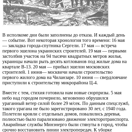
В исполкоме дни были заполнены до отказа. И каж­дый день
— событие. Вот некоторая хронология того времени: 16 мая
— закладка города-спутника Сергели. 17 мая — встреча
первого эшелона украинских строите­лей. 19 мая — первыми
застолбив участок на 94 тысячи квадратных метров жилья,
украинцы начали рыть де­сять котлованов под жилые дома на
квартале В-13. 20 мая — прибыл эшелон московских
строителей. 1 июня— москвичи начали строительство
первого жилого дома на Чиланзаре. 10 июня — свердловчане
приступили к строительству микрорайона Ц-4.
Вместе с тем, стихия готовила нам новые сюрпри­зы. 5 мая
небо над городом почернело, мгновенно обрушился
ураганный ветер силой более 29 м/сек. По данным спецслужб,
такого урагана не было зарегис­трировано 30 лет, с 1940 года.
Полетели кровли с от­дельных домов, повалились деревья,
полностью было парализовано движение электоротранспорта.
Аварий­ные службы Минэнерго были стянуты в город, чтобы
срочно восстановить линии электропередач. К уборке