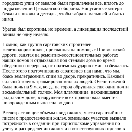
городских улиц от завалов были привлечены все, вплоть до
подразделений Гражданской обороны. Напуганные матери
бежали в школы и детсады, чтобы забрать малышей и быть с
ними.
Ураган был коротким, но времени, а ликвидация последствий
заняла не одну неделю.
Помню, как группа саратовских строителей-
железнодорожников, присланная на помощь с Приволжской
дороги, занятая на ремонтно-восстановительных рабо­тах
наших домов и отдыхавшая под стенами дома во время
обеденного перерыва, от подземных ударов вмиг разбежалась.
После этого подтрунивания саратовцев над нами, что мы,
боясь землетрясения, спим во дво­ре, прекратились. Каждый
сильный толчок травмиро­вал многих людей. Очень тяжелой
была ночь на 9 мая, когда на город обрушился еще один почти
восьми­балльный толчок. Моя племянница, находившаяся в
родильном доме, в нарушение всех правил была вмес­те с
новорожденным вынесена во двор.
Всевозрастающие объемы ввода жилья, масса га­рантийных
писем о предоставлении жилья, земельных участков вызвали
потребность в создании при горис­полкоме управления по
учету и распределению жилья и соответствующих отделов в