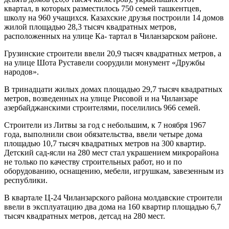
квартал, в которых разместилось 750 се­мей ташкентцев,
школу на 960 учащихся. Казахские друзья построили 14 домов
жилой площадью 28,3 ты­сяч квадратных метров,
расположенных на улице Ка- тартал в Чиланзарском районе.
Грузинские строители ввели 20,9 тысяч квадратных метров, а
на улице Шота Руставели соорудили мону­мент «Дружбы
народов».
В тринадцати жилых домах площадью 29,7 тысяч квадратных
метров, возведенных на улице Рисовой и на Чиланзаре
азербайджанскими строителями, посели­лись 966 семей.
Строители из Литвы за год с небольшим, к 7 нояб­ря 1967
года, выполнили свои обязательства, ввели че­тыре дома
площадью 10,7 тысяч квадратных метров на 300 квартир.
Детский сад-ясли на 280 мест стал укра­шением микрорайона
не только по качеству строи­тельных работ, но и по
оборудованию, оснащению, мебели, игрушкам, завезенным из
республики.
В квартале Ц-24 Чиланзарского района молдавские строители
ввели в эксплуатацию два дома на 160 квар­тир площадью 6,7
тысяч квадратных метров, детсад на 280 мест.