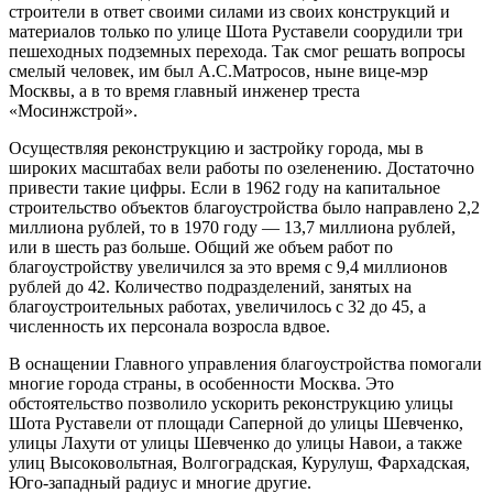
строители в ответ своими силами из своих конструкций и
мате­риалов только по улице Шота Руставели соорудили три
пешеходных подземных перехода. Так смог решать во­просы
смелый человек, им был А.С.Матросов, ныне вице-мэр
Москвы, а в то время главный инженер тре­ста
«Мосинжстрой».
Осуществляя реконструкцию и застройку города, мы в
широких масштабах вели работы по озеленению. Достаточно
привести такие цифры. Если в 1962 году на капитальное
строительство объектов благоустройст­ва было направлено 2,2
миллиона рублей, то в 1970 году — 13,7 миллиона рублей,
или в шесть раз больше. Общий же объем работ по
благоустройству увеличил­ся за это время с 9,4 миллионов
рублей до 42. Коли­чество подразделений, занятых на
благоустроительных работах, увеличилось с 32 до 45, а
численность их персонала возросла вдвое.
В оснащении Главного управления благоустройства помогали
многие города страны, в особенности Моск­ва. Это
обстоятельство позволило ускорить реконструк­цию улицы
Шота Руставели от площади Саперной до улицы Шевченко,
улицы Лахути от улицы Шевченко до улицы Навои, а также
улиц Высоковольтная, Волгоградская, Курулуш, Фархадская,
Юго-запад­ный радиус и многие другие.