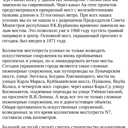
заменили на современный. Че­рез канал Ак-тепе проектом
предусматривался прекрас­ный мост с железобетонными
балками длиною в 33 погонных метра. При всех наших
усилиях мы их не нашли и с разрешения Председателя Совета
Минист­ров республики Р.К.Курбанова временно заменили ма­
лым мостом. Это позволило уже в 1968 году пустить трамвай
напрямую в центр. Основной мост, украшаю­щий проспект и
сегодня, был введен в 1971 году.
Коллектив мостотреста успевал не только возво­дить
искусственные сооружения на вновь пробивае­мых
проспектах и улицах, но и ликвидировать ветхие мосты.
Сегодня украшением города являются такие сложные
инженерные сооружения, как путепроводы на Луначарском
шоссе, улице Энгельса, Богдана Хмель­ницкого, мосты на
улицах Карла Маркса, Куйбышевс­ком шоссе, Пушкина, Якуба
Коласа, в четвертом жил- городке, через канал Кара-Су, улицу
Космонавтов, под­земные переходы на улице Узбекистанской,
на про­спекте В.И.Ленина. А ведь все это не только сложные
инженерные сооружения, но и дорогостоящие объек­ты.
Общая протяженность искусственных сооружений,
возведенных за это время коллективом мостотреста N7,
составила семь километров.
Большой заслугой следует считать строительство кол­лективом