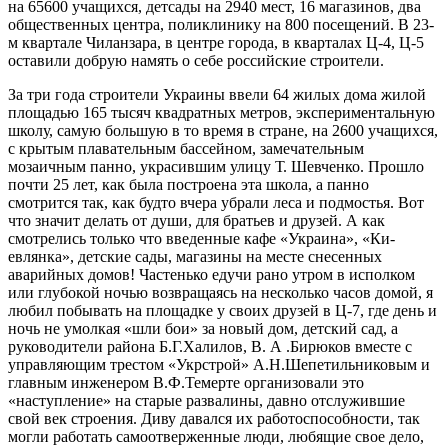
на 65600 уча­щихся, детсады на 2940 мест, 16 магазинов, два
обще­ственных центра, поликлинику на 800 посещений. В 23-
м квартале Чиланзара, в центре города, в кварталах Ц-4, Ц-5
оставили добрую намять о себе российские строители.
За три года строители Украины ввели 64 жилых дома жилой
площадью 165 тысяч квадратных метров, экспериментальную
школу, самую большую в то вре­мя в стране, на 2600 учащихся,
с крытым плаватель­ным бассейном, замечательным
мозаичным панно, ук­расившим улицу Т. Шевченко. Прошло
почти 25 лет, как была построена эта школа, а панно
смотрится так, как будто вчера убрали леса и подмостья. Вот
что значит делать от души, для братьев и друзей. А как
смотрелись только что введенные кафе «Украина», «Ки­
евлянка», детские сады, магазины на месте снесенных
аварийных домов! Частенько едучи рано утром в ис­полком
или глубокой ночью возвращаясь на несколько часов домой, я
любил побывать на площадке у своих друзей в Ц-7, где день и
ночь не умолкая «шли бои» за новый дом, детский сад, а
руководители района Б.Г.Халилов, В. А .Бирюков вместе с
управляющим трестом «Укрстрой» А.Н.Шепетильниковым и
главным инженером В.Ф.Темерте организовали это
«наступле­ние» на старые развалины, давно отслужившие
свой век строения. Диву давался их работоспособности, так
могли работать самоотверженные люди, любящие свое дело,