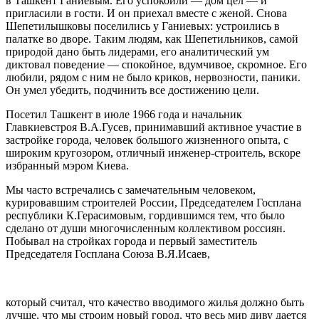
в Ташкент Ганиевым. Его успокоили — дом цел — и
пригласили в гости. И он приехал вместе с женой. Снова
Шепетилышковы по­селились у Ганиевых: устроились в
палатке во дворе. Таким людям, как Шепетильников, самой
природой дано быть лидерами, его аналитический ум
диктовал поведение — спокойное, вдумчивое, скромное. Его
лю­били, рядом с ним не было криков, нервозности, пани­ки.
Он умел убедить, подчинить все достижению цели.
Посетил Ташкент в июле 1966 года и начальник
Главкиевстроя В.А.Гусев, принимавший активное учас­тие в
застройке города, человек большого жизненного опыта, с
широким кругозором, отличный инженер-стро­итель, вскоре
избранный мэром Киева.
Мы часто встречались с замечательным человеком,
курировавшим строителей России, Председателем Гос­плана
республики К.Герасимовым, гордившимся тем, что было
сделано от души многочисленным коллекти­вом россиян.
Побывал на стройках города и первый заместитель
Председателя Госплана Союза В.Я.Исаев,
который считал, что качество вводимого жилья долж­но быть
лучше, что мы строим новый город, что весь мир диву дается