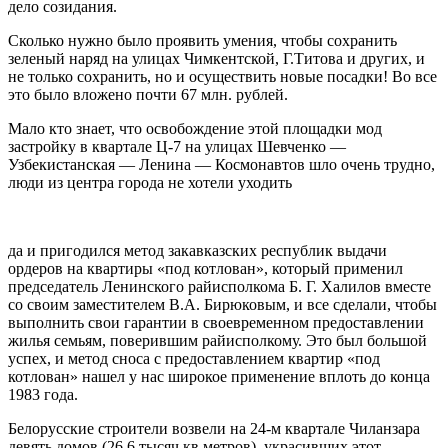
дело созидания.
Сколько нужно было проявить умения, чтобы со­хранить
зеленый наряд на улицах Чимкентской, Г.Титова и других, и
не только сохранить, но и осу­ществить новые посадки! Во все
это было вложено почти 67 млн. рублей.
Мало кто знает, что освобождение этой площадки мод
застройку в квартале Ц-7 на улицах Шевченко —
Узбекистанская — Ленина — Космонавтов шло очень трудно,
люди из центра города не хотели уходить
да и пригодился метод закавказских республик выда­чи
ордеров на квартиры «под котлован», который применил
председатель Ленинского райисполкома Б. Г. Халилов вместе
со своим заместителем В.А. Би­рюковым, и все сделали, чтобы
выполнить свои га­рантии в своевременном предоставлении
жилья семь­ям, поверившим райисполкому. Это был большой
ус­пех, и метод сноса с предоставлением квартир «под
котлован» нашел у нас широкое применение вплоть до конца
1983 года.
Белорусские строители возвели на 24-м квартале Чиланзара
девять домов (26,6 тысяч кв.метров), укра­сивших этот