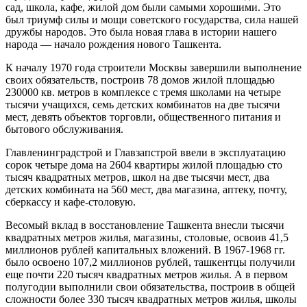
сад, школа, кафе, жилой дом были самыми хорошими. Это
был триумф силы и мощи советского государства, сила нашей
друж­бы народов. Это была новая глава в истории нашего
народа — начало рождения нового Ташкента.
К началу 1970 года строители Москвы завершили выполнение
своих обязательств, построив 78 домов жи­лой площадью
230000 кв. метров в комплексе с тремя школами на четыре
тысячи учащихся, семь детских комбинатов на две тысячи
мест, девять объектов тор­говли, общественного питания и
бытового обслужива­ния.
Главленинградстрой и Главзапстрой ввели в эксплу­атацию
сорок четыре дома на 2604 квартиры жилой площадью сто
тысяч квадратных метров, школ на две тысячи мест, два
детских комбината на 560 мест, два магазина, аптеку, почту,
сберкассу и кафе-столовую.
Весомый вклад в восстановление Ташкента внесли тысячи
квадратных метров жилья, магазины, столовые, освоив 41,5
миллионов рублей капитальных вложений. В 1967-1968 гг.
было освоено 107,2 миллионов рублей, ташкентцы получили
еще почти 220 тысяч квадратных метров жилья. А в первом
полугодии выполнили свои обязательства, построив в общей
сложности более 330 тысяч квадратных метров жилья, школы