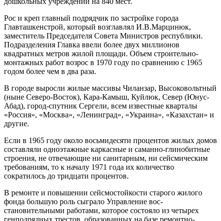
дошкольных учреждений на 840 мест.
Рос и креп главный подрядчик по застройке города
Главташкенстрой, который возглавлял И.В.Марцинюк,
заместитель Председателя Совета Министров респуб­лики.
Подразделения Главка ввели более двух миллио­нов
квадратных метров жилой площади. Объем строи­тельно-
монтажных работ возрос в 1970 году по сравне­нию с 1965
годом более чем в два раза.
В городе выросли жилые массивы Чиланзар, Высо­ковольтный
(ныне Северо-Восток), Кара-Камыш, Куйлюк, Север (Юнус-
Абад), город-спутник Сергели, всем известные кварталы
«Россия», «Москва», «Ленинград», «Украина», «Казахстан» и
другие.
Если в 1965 году около восьмидесяти процентов жилых домов
составляли одноэтажные каркасные и саманно-глинобитные
строения, не отвечающие ни са­нитарным, ни сейсмическим
требованиям, то к началу 1971 года их количество
сократилось до тридцати про­центов.
В ремонте и повышении сейсмостойкости старого жилого
фонда большую роль сыграло Управление вос­
становительными работами, которое состояло из четы­рех
генподрядных трестов, образованных на базе ре­монтно-