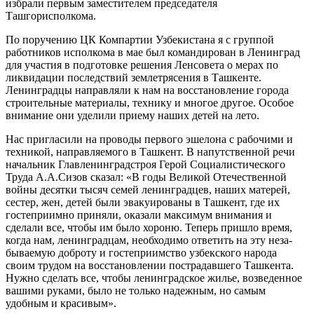
избрали первым заместителем председателя
Ташгорисполкома.
По поручению ЦК Компартии Узбекистана я с груп­пой
работников исполкома в мае был командирован в Ленинград
для участия в подготовке решения Ленсове­та о мерах по
ликвидации последствий землетрясения в Ташкенте.
Ленинградцы направляли к нам на восста­новление города
строительные материалы, технику и многое другое. Особое
внимание они уделили приему наших детей на лето.
Нас пригласили на проводы первого эшелона с ра­бочими и
техникой, направляемого в Ташкент. В на­путственной речи
начальник Главленинградстроя Ге­рой Социалистического
Труда А.А.Сизов сказал: «В годы Великой Отечественной
войны десятки тысяч се­мей ленинградцев, наших матерей,
сестер, жен, детей были эвакуированы в Ташкент, где их
гостеприимно приняли, оказали максимум внимания и
сделали все, чтобы им было хороню. Теперь пришло время,
когда нам, ленинградцам, необходимо ответить на эту неза­
бываемую доброту и гостеприимство узбекского наро­да
своим трудом на восстановлении пострадавшего Таш­кента.
Нужно сделать все, чтобы ленинградское жилье, возведенное
вашими руками, было не только надеж­ным, но самым
удобным и красивым».