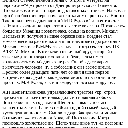
Великой Отечественной войны с. отцом и матерью на
паровозе «ФД» проехал от Днепропетров­ска до Ташкента.
Чтобы локомотивный парк не достал­ся захватчикам, Наркомат
путей сообщения перегонял «сплотками» паровозы на Восток.
Так попал шестнад­цатилетний М.В.Рудов в Ташкент и стал
работать с отцом на паровозе в качестве кочегара. После осво­
бождения Украины возвратилась семья на родину. Ми­хаил
Васильевич получил высшее образование, позд­нее стал
комсомольским работником и в пятидесятые годы работал в
Москве вместе с К.М.Муртазаевым — тогда секретарем ЦК
ВЛКСМ. Михаил Васильевич от­личный друг, который в
тяжелые дни никогда не оста­вит в беде, в чем имел
возможность сам убедиться не раз. Он обладает даром
выслушать человека, ну а со­беседник он незаменимый.
Прошло более двадцати пяти лет со дня нашей первой
встречи, наша дружбы вы­держала много испытаний, и не
простых. М.В.Рудов, как и прежде, остался моим другом.
А.Н.Шепетильникова, управляющего трестом Укр- строй,
привели в Ташкент не только долг, но и давняя любовь.
Четыре военных года жили Шепетилышковы в семье
ташкентца Закира Ганиева. «Жили одной семьей, каждый
кусок делили пополам. Сыновья дяди Закира стали моими
братьями», — вспоминал Аркадий Николаевич. Когда
произошло землетрясение, Шепе- тильников тут же позвонил