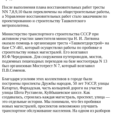
После выполнения плана восстановительных работ тресты
NN 7,8,9,10 были переключены на общестрои­тельные работы,
а Управление восстановительных ра­бот стало заказчиком по
проектированию и строитель­ству Ташкентского
метрополитена.
Министерство транспортного строительства СССР при
активном участии заместителя министра Н. И. Литвина
оказало помощь в организации треста «Ташкентдорстрой» на
базе СУ-461, который осуществлял работы по пробивке и
строительству новых магистра­лей. Его возглавил
Ю.Ф.Чередников. Для сооружения путепроводов, мостов,
подземных пешеходных перехо­дов на базе мостоотряда N 13
был организован Мостот­рест N 7, который возглавил
П.В.Семенов.
Благодаря усилиям этих коллективов в городе были
построены проспекты Дружбы народов, 50 лет УзССР, улицы
Катартал, Фархадская, часть кольцевой дороги на участке
улицы Шота Руставели, Куйбышевское шос­се. Как
создавалась, строилась каждая магистраль, про­спект, улица —
это отдельные истории. Мы понимали, что без пробивки
новых магистралей, проспектов не­возможно улучшить
транспортное обслуживание насе­ления. На одном из разборов