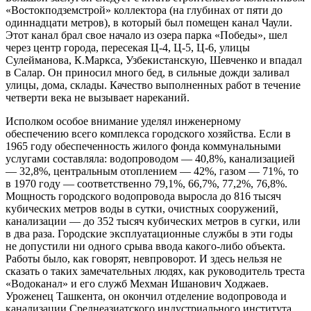
«Востокподземстрой» коллектора (на глуби­нах от пяти до
одиннадцати метров), в который был помещен канал Чаули.
Этот канал брал свое начало из озера парка «Победы», шел
через центр города, пере­секая Ц-4, Ц-5, Ц-6, улицы
Сулейманова, К.Маркса, Узбекистанскую, Шевченко и впадал
в Салар. Он при­носил много бед, в сильные дожди заливал
улицы, дома, склады. Качество выполненных работ в течение
четверти века не вызывает нареканий.
Исполком особое внимание уделял инженерному
обеспечению всего комплекса городского хозяйства. Если в
1965 году обеспеченность жилого фонда комму­нальными
услугами составляла: водопроводом — 40,8%, канализацией
— 32,8%, центральным отоплением — 42%, газом — 71%, то
в 1970 году — соответственно 79,1%, 66,7%, 77,2%, 76,8%.
Мощность городского водопровода выросла до 816 тысяч
кубических метров воды в сут­ки, очистных сооружений,
канализации — до 352 тысяч кубических метров в сугки, или
в два раза. Городские эксплуатационные службы в эти годы
не допустили ни одного срыва ввода какого-либо объекта.
Работы было, как говорят, невпроворот. И здесь нельзя не
сказать о таких замечательных людях, как руководитель треста
«Водоканал» и его служб Мехман Ишанович Ходжаев.
Уроженец Ташкента, он окончил отделение водопрово­да и
канализации Среднеазиатского индустриального института,