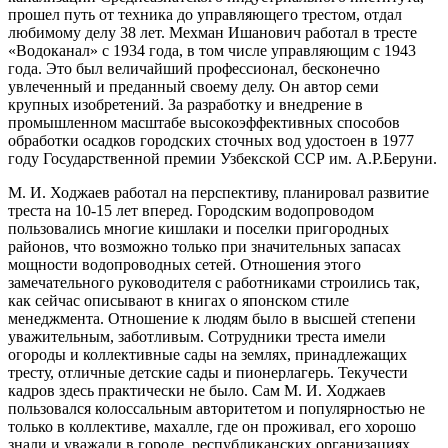
прошел путь от техника до управляющего трестом, отдал
любимому делу 38 лет. Мехман Ишано­вич работал в тресте
«Водоканал» с 1934 года, в том числе управляющим с 1943
года. Это был величайший профессионал, бесконечно
увлеченный и преданный своему делу. Он автор семи
крупных изобретений. За разработку и внедрение в
промышленном масштабе высокоэффективных способов
обработки осадков го­родских сточных вод удостоен в 1977
году Государ­ственной премии Узбекской ССР им. А.Р.Беруни.
М. И. Ходжаев работал на перспективу, планировал развитие
треста на 10-15 лет вперед. Городским водо­проводом
пользовались многие кишлаки и поселки при­городных
районов, что возможно только при значитель­ных запасах
мощности водопроводных сетей. Отноше­ния этого
замечательного руководителя с работниками строились так,
как сейчас описывают в книгах о японс­ком стиле
менеджмента. Отношение к людям было в высшей степени
уважи­тельным, заботливым. Сотрудники треста име­ли
огороды и коллектив­ные сады на землях, принадлежащих
тресту, отличные детские сады и пионерлагерь. Текучес­ти
кадров здесь практи­чески не было. Сам М. И. Ходжаев
пользо­вался колоссальным ав­торитетом и популяр­ностью не
только в кол­лективе, махалле, где он проживал, его хорошо
знали и уважали в го­роде, республиканских организациях.