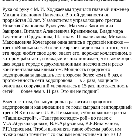
Рука об руку с М. И. Ходжаевым трудился главный инженер
Михаил Иванович Панченко. В этой должнос­ти он
проработал 30 лет. У заместителя управляющего трестом
Николая Ивановича Рукосуева, Махмуса Заки­ровича
Закирова, Виталия Алексеевича Крыженкова, Владимира
Гаустовича Ордуханова, Шаатхама Шахали- мова, Михаила
Максимовича Кочегарова одна запись в трудовой книжке —
трест «Водоканал». Это ли не яркое свидетельство того, что
эти люди любят свое дело, знают его, дорожат коллективом, в
котором ра­ботают, и каждый из них понимает, что такое хоро­
шая вода в городе с двухмиллионным населением и резко
континентальным климатом. Мощность город­ского
водопровода за двадцать лет возросла более чем в 6 раз, а
протяженность сети водопровода — в 3 раза, мощность
очистных сооружений увеличилась в 15 раз, протяженность
сетей — более чем в 11 раз. Это ли не подвиг?
Вместе с этим, большую роль в развитии городско­го
водопровода и канализации в те годы сыграли ген­подрядный
трест N 3 во главе с Л. Я. Пикмаиом, суб­подрядные тресты
«Ташинжстрой», «Танггрансспецст- рой» во главе с
М.А.Абдукадыровым, В.Н.Арбузовым, В.Б.Виксманом,
Р.Г.Асриевым. Чтобы выполнять такие объемы работ, им
нужно было трудиться со своими коллективами по 10-12